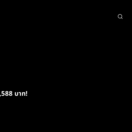
1,588 บาท!