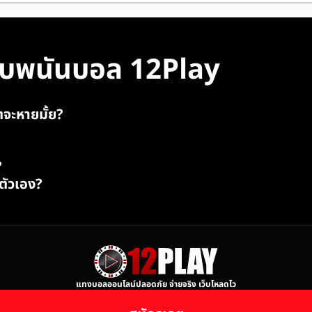
เว็บพนันบอล 12Play
จะหายมั้ย?
?
ตัวเอง?
แทงบอลออนไลน์ปลอดภัย จ่ายจริง เว็บโหลดไว