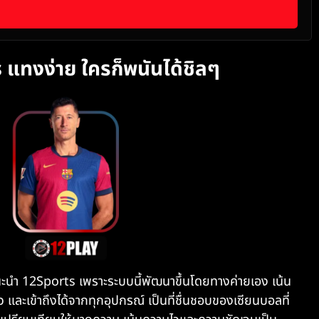
 แทงง่าย ใครก็พนันได้ชิลๆ
ะนำ 12Sports เพราะระบบนี้พัฒนาขึ้นโดยทางค่ายเอง เน้น
ละเข้าถึงได้จากทุกอุปกรณ์ เป็นที่ชื่นชอบของเซียนบอลที่