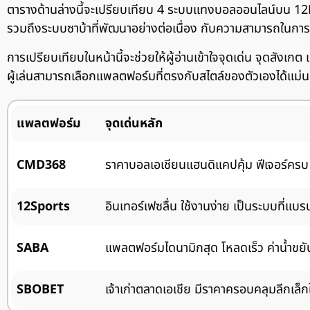
ตารางด้านล่างนี้จะเปรียบเทียบ 4 ระบบแทงบอลออนไลน์บน 12Play ซ
รวมถึงระบบซาบ้าที่พัฒนาอย่างต่อเนื่อง กับความสามารถในก
การเปรียบเทียบในหน้านี้จะช่วยให้ผู้อ่านเข้าใจจุดเด่น จุดสัง
ผู้เล่นสามารถเลือกแพลตฟอร์มที่ตรงกับสไตล์ของตัวเองได้แม่นยำ
แพลตฟอร์ม
จุดเด่นหลัก
CMD368
ราคาบอลเอเชียนแฮนดิแคปคุ้ม ฟีเจอร์คร
12Sports
อินเทอร์เฟซลื่น ใช้งานง่าย เป็นระบบที่แบ
SABA
แพลตฟอร์มไดนามิกสุด โหลดเร็ว ค่าน้ำขย
SBOBET
เจ้าเก่าตลาดเอเชีย มีราคาครอบคลุมลีกเล็