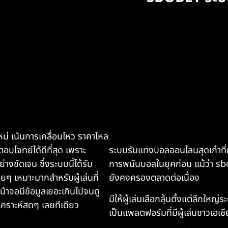
หม่ เน้นการเคลื่อนไหว ราคาไหล
ระบบรับแทงบอลออนไลนสุดเก๋าที่ย
อบโจทย์ได้ดีที่สุด เพราะ
การพนันบอลในยุคก่อน แม้ว่า sbob
งชัดเจน ซึ่งระบบนี้ได้รับ
ยังคงครองตลาดต่อเนื่อง
ยๆ เหมาะมากสำหรับผู้เล่นที่
าจอมีข้อมูลเยอะเกินไปจนดู
มีให้ผู้เล่นเลือกลุ้นตั้งแต่ลีกใ
ิเคราะห์สดๆ เลยทีเดียว
เป็นแพลตฟอร์มที่มีผู้เล่นชาวเอเช