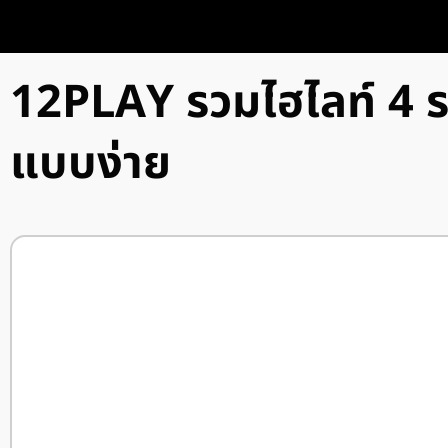
12PLAY รวมไฮไลท์ 4 
แบบง่าย