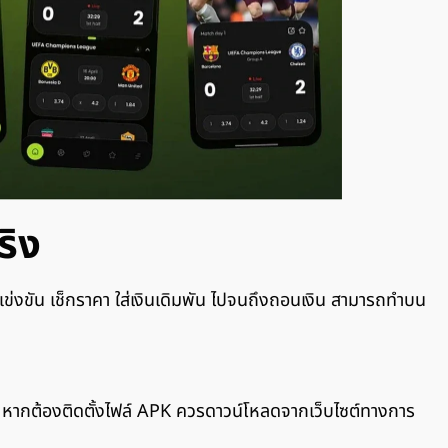
ริง
ู่แข่งขัน เช็กราคา ใส่เงินเดิมพัน ไปจนถึงถอนเงิน สามารถทำบน
รง หากต้องติดตั้งไฟล์ APK ควรดาวน์โหลดจากเว็บไซต์ทางการ