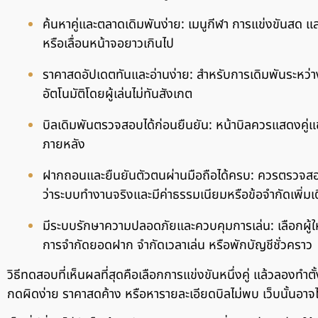
ค้นหาคู่และตลาดเดิมพันง่าย: เมนูกีฬา การแข่งขันสด แ
หรือเลื่อนหน้าจอยาวเกินไป
ราคาสดอัปเดตทันและอ่านง่าย: สำหรับการเดิมพันระหว่าง
อัตโนมัติโดยผู้เล่นไม่ทันสังเกต
บิลเดิมพันตรวจสอบได้ก่อนยืนยัน: หน้าบิลควรแสดงคู
ภายหลัง
ฝากถอนและยืนยันตัวตนผ่านมือถือได้ครบ: ควรตรวจสอบย
ว่าระบบทำงานจริงและมีค่าธรรมเนียมหรือข้อจำกัดเพิ่มเต
มีระบบรักษาความปลอดภัยและควบคุมการเล่น: เลือกผู้ใ
การจำกัดยอดฝาก จำกัดเวลาเล่น หรือพักบัญชีชั่วคราว
วิธีทดสอบที่เห็นผลที่สุดคือเลือกการแข่งขันหนึ่งคู่ แล้วลองทำ
กดผิดง่าย ราคาสดค้าง หรือหารายละเอียดบิลไม่พบ เว็บนั้นอาจไ