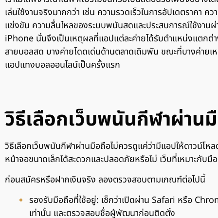
เล่นใช้งานจริงมากกว่า เช่น ความรวดเร็วในการอัปเดตราคา 
แข่งขัน ความลื่นไหลของระบบพนันสดและประสบการณ์ใช้งานผ่า
iPhone นั่นจึงเป็นเหตุผลที่แอปแต่ละค่ายได้รับตำแหน่งแตกต
สายบอลสด บางค่ายโดดเด่นด้านตลาดเดิมพัน ขณะที่บางค่ายเหมาะกั
แอปแทงบอลออนไลน์เป็นครั้งแรก
วิธีเลือกเว็บพนันกีฬาผ่าน
วิธีเลือกเว็บพนันกีฬาผ่านมือถือไม่ควรดูแค่ว่ามีแอปให้ดาวน์โห
หน้าจอขนาดเล็กได้สะดวกและปลอดภัยหรือไม่ เว็บที่เหมาะกับม
ก่อนสมัครหรือฝากเงินจริง ลองตรวจสอบตามเกณฑ์ต่อไปนี้
รองรับมือถือที่ใช้อยู่: เช็กว่าเปิดผ่าน Safari หรื
เท่านั้น และตรวจสอบชื่อผู้พัฒนาก่อนติดตั้ง