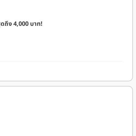
ุดถึง 4,000 บาท!