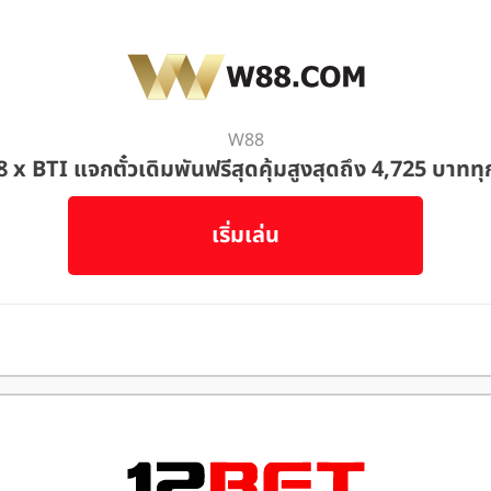
W88
x BTI แจกตั๋วเดิมพันฟรีสุดคุ้มสูงสุดถึง 4,725 บาททุ
เริ่มเล่น