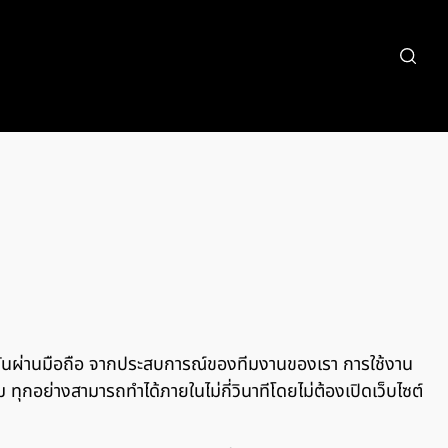
ันผ่านมือถือ จากประสบการณ์ของทีมงานของเรา การใช้งาน
ุกอย่างสามารถทำได้ภายในไม่กี่วินาทีโดยไม่ต้องเปิดเว็บไซต์