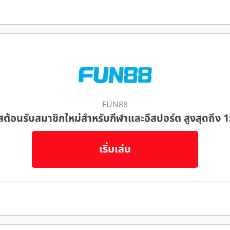
FUN88
สต้อนรับสมาชิกใหม่สำหรับกีฬาและอีสปอร์ต สูงสุดถึง
เริ่มเล่น