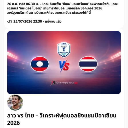
26 ก.ค. เวลา 06.30 น. – เดอะ อิมแพ็ค ‘ซีเอฟ มอนทรีออล’ ลงฟาดแข้งกับ เดอะ
เฮรอนส์ ‘อินเตอร์ ไมอามี่’ รายการฟุตบอล เมเจอร์ลีก ซอกเกอร์ 2026
สหรัฐอเมริกา ติดตามวิเคราะห์ก่อนเกมและอัตราต่อรองได้ที่นี่
25/07/2026 23:30
-
แข่งจบแล้ว
ลาว vs ไทย – วิเคราะห์ฟุตบอลชิงแชมป์อาเซียน
2026