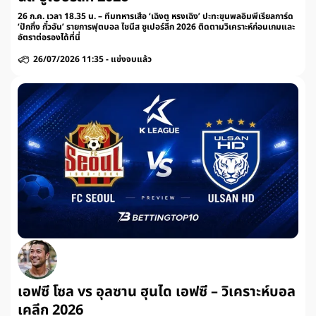
26 ก.ค. เวลา 18.35 น. – ทีมทหารเสือ ‘เฉิงตู หรงเฉิง’ ปะทะขุนพลอิมพีเรียลการ์ด
‘ปักกิ่ง กั๋วอัน’ รายการฟุตบอล ไชนีส ซูเปอร์ลีก 2026 ติดตามวิเคราะห์ก่อนเกมและ
อัตราต่อรองได้ที่นี่
26/07/2026 11:35
-
แข่งจบแล้ว
เอฟซี โซล vs อุลซาน ฮุนได เอฟซี – วิเคราะห์บอล
เคลีก 2026