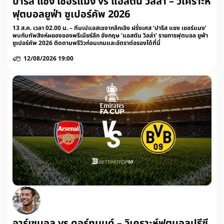
ปารีส แซง เชอร์แมง vs แอสตัน วิลล่า – วิเคราะห์
ฟุตบอลยูฟ่า ซูเปอร์คัพ 2026
13 ส.ค. เวลา 02.00 น. – ทีมเปแอสเชจากลีกเอิง ฝรั่งเศส ‘ปารีส แซง เชอร์แมง’
พบกับทัพสิงห์ผยองของพรีเมียร์ลีก อังกฤษ ‘แอสตัน วิลล่า’ รายการฟุตบอล ยูฟ่า
ซูเปอร์คัพ 2026 ติดตามพรีวิวก่อนเกมและอัตราต่อรองได้ที่นี่
12/08/2026 19:00
อาร์เซนอล vs ดอร์ทมุนด์ – วิเคราะห์ฟุตบอลปรีซี