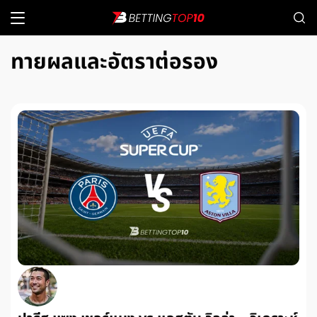
ทายผลและอัตราต่อรอง