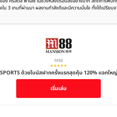
ล่นของ คริสตัล พาเลซ ในช่วงหลังดร็อปลงอย่างมาก สถิติการพบก
่องใน
3
เกมที่ผ่านมา ผลงานกำลังดีและมีความมั่นใจ ทั้งได้เปรีย
M88
MSPORTS ด้วยโบนัสฝากครั้งแรกสุดคุ้ม 120% แจกใหญ่ส
เริ่มเล่น