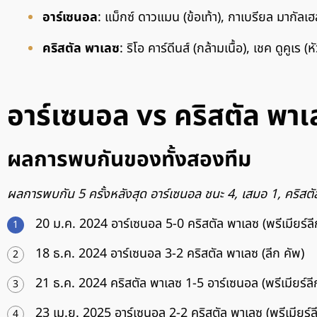
อาร์เซนอล
:
แม็กซ์ ดาวแมน (ข้อเท้า)
,
กาเบรียล มากัลเฮ
คริสตัล พาเลซ
:
ริโอ คาร์ดีนส์ (กล้ามเนื้อ)
,
เชค ดูคูเร (หั
อาร์เซนอล
vs
คริสตัล พา
ผลการพบกันของทั้งสองทีม
ผลการพบกัน
5
ครั้งหลังสุด
อาร์เซนอล ชนะ
4,
เสมอ
1
,
คริสต
20 ม.ค. 2024 อาร์เซนอล 5-0 คริสตัล พาเลซ (พรีเมียร์ลี
18 ธ.ค. 2024 อาร์เซนอล 3-2 คริสตัล พาเลซ (ลีก คัพ)
21 ธ.ค. 2024 คริสตัล พาเลซ 1-5 อาร์เซนอล (พรีเมียร์ลี
23 เม.ย. 2025 อาร์เซนอล 2-2 คริสตัล พาเลซ (พรีเมียร์ล