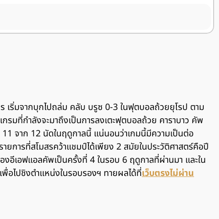
าร เริ่มจากบุกไปถล่ม คลับ บรูซ
0-3
ในฟุตบอลถ้วยยุโรป ตาม
แกรมที่กำลังจะมาถึงเป็นการลงเตะฟุตบอลถ้วย คาราบาว คัพ
 11 จาก 12 นัดในฤดูกาลนี้ แน่นอนว่าเกมนี้มีความเป็นต่อ
ป็นรายการที่สโมสรคว้าแชมป์ได้เพียง
2
สมัยในประวัติศาสตร์คือปี
องอีเอฟแอลคัพเป็นครั้งที่
4
ในรอบ
6
ฤดูกาลที่ผ่านมา และใน
วเพื่อไปชิงตำแหน่งในรอบรองฯ ทายผลได้ที่
เว็บตรงไม่ผ่าน