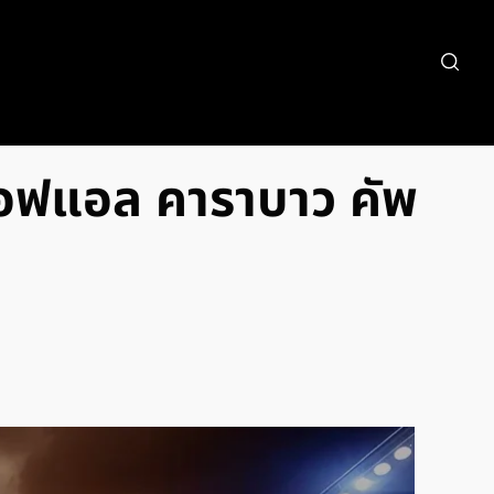
ีเอฟแอล คาราบาว คัพ