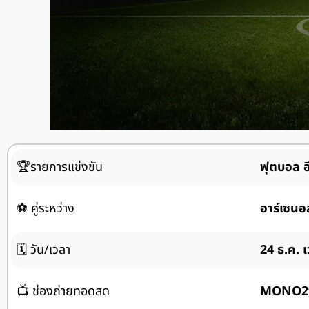
🏆รายการแข่งขัน
ฟุตบอล 
⚽ คู่ระหว่าง
อาร์เซน
🗓️ วัน/เวลา
24
ธ.ค. 
📺 ช่องถ่ายทอดสด
MONO2