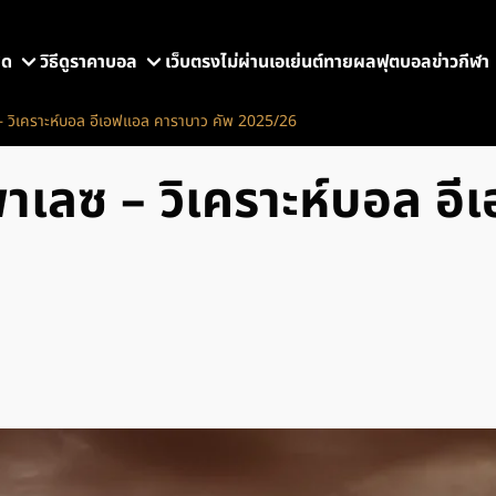
สุด
วิธีดูราคาบอล
เว็บตรงไม่ผ่านเอเย่นต์
ทายผลฟุตบอล
ข่าวกีฬา
– วิเคราะห์บอล อีเอฟแอล คาราบาว คัพ 2025/26
พาเลซ – วิเคราะห์บอล อ