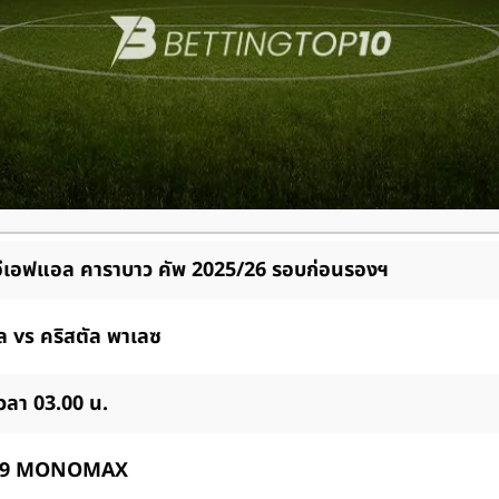
อีเอฟแอล คาราบาว คัพ 2025/26 รอบก่อนรองฯ
อล vs
คริสตัล พาเลซ
เวลา
03.00
น.
9 MONOMAX