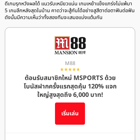
ดีเกมรุกหวังผลได้ แนวรับเหนียวแน่น เกมเหย้าแข็งแกร่งไม่แพ้มา
5 เกมลีกหลังสุดในบ้าน คาดว่าจะสู้กันได้อย่างสูสีตาต่อตาฟันต่อฟัน
ดังนั้นมีความเห็นว่าทั้งสองทีมจะเสมอแบ่งแต้มกัน
M88
ต้อนรับสมาชิกใหม่ MSPORTS ด้วย
โบนัสฝากครั้งแรกสุดคุ้ม 120% แจก
ใหญ่สูงสุดถึง 6,000 บาท!
เริ่มเล่น