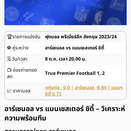
🏆รายการแข่งขัน
ฟุตบอล พรีเมียร์ลีก อังกฤษ 2023/24
⚽ คู่ระหว่าง
อาร์เซนอล vs แมนเชสเตอร์ ซิตี้
🗓️ วัน/เวลา
8 ต.ค. เวลา 20.00 น.
📺 ช่องถ่ายทอด
True Premier Football 1, 2
สด
แต้มต่อ : 0.0 | อาร์เซนอล -0.84 | แมนฯ
📈 ราคาบอล
ซิตี้ 0.72
อาร์เซนอล vs แมนเชสเตอร์ ซิตี้ – วิเคราะห์
ความพร้อมทีม