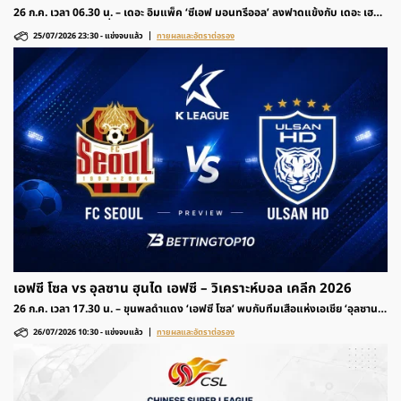
26 ก.ค. เวลา 06.30 น. – เดอะ อิมแพ็ค ‘ซีเอฟ มอนทรีออล’ ลงฟาดแข้งกับ เดอะ เฮ
รอนส์ ‘อินเตอร์ ไมอามี่’ รายการฟุตบอล เมเจอร์ลีก ซอกเกอร์ 2026 สหรัฐอเมริกา
25/07/2026 23:30
-
แข่งจบแล้ว
ทายผลและอัตราต่อรอง
ติดตามวิเคราะห์ก่อนเกมและอัตราต่อรองได้ที่นี่
เอฟซี โซล vs อุลซาน ฮุนได เอฟซี – วิเคราะห์บอล เคลีก 2026
26 ก.ค. เวลา 17.30 น. – ขุนพลดำแดง ‘เอฟซี โซล’ พบกับทีมเสือแห่งเอเชีย ‘อุลซาน
ฮุนได เอฟซี’ รายการฟุตบอล เคลีก เกาหลีใต้ 2026 ติดตามวิเคราะห์ก่อนเกมและอัตรา
26/07/2026 10:30
-
แข่งจบแล้ว
ทายผลและอัตราต่อรอง
ต่อรองได้ที่นี่