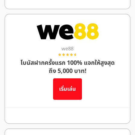
อ่านรีวิว M88
we88
โบนัสฝากครั้งแรก 100% แจกให้สูงสุด
ถึง 5,000 บาท!
เริ่มเล่น
อ่านรีวิว We88