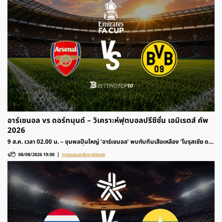
อาร์เซนอล vs ดอร์ทมุนด์ – วิเคราะห์ฟุตบอลปรีซีซั่น เอมิเรตส์ คัพ
2026
9 ส.ค. เวลา 02.00 น. – ขุนพลปืนใหญ่ ‘อาร์เซนอล’ พบกับทีมเสือเหลือง ‘โบรุสเซีย ด
อร์ทมุนด์’ รายการฟุตบอลปรีซีซั่น เอมิเรตส์ คัพ 2026 ติดตามวิเคราะห์ก่อนเกมและ
08/08/2026 19:00
ทายผลและอัตราต่อรอง
อัตราต่อรองได้ที่นี่