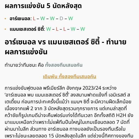
ผลการแข่งขัน 5 นัดหลังสุด
อาร์เซนอล
:
L
–
W
–
W
–
D
–
W
แมนเชสเตอร์ ซิตี้
:
W
–
L
–
L
–
W
–
W
อาร์เซนอล vs แมนเชสเตอร์ ซิตี้ - ทำนาย
ผลการแข่งขัน
ทำนายว่าทีมชนะ คือ
ทั้งสองทีมเสมอกัน
เดิมพัน ทั้งสองทีมเสมอกัน
การแข่งขันฟุตบอล พรีเมียร์ลีก อังกฤษ 2023/24 ระหว่าง
‘อาร์เซนอล พบ แมนเชสเตอร์ ซิตี้’ ลงสนามฟาดแข้งที่ เอมิเรสต์ ส
เตเดี้ยม ก่อนการปะทะครั้งนี้แม้ว่า แมนฯ ซิตี้ จะมีความฝืดเล็กน้อย
เนื่องจากแพ้ 2 จาก 3 นัดหลังสุดรวมทุกรายการ แต่เกมล่าสุดที่
คว้าชัยก็รูปเกมดีน่าจะคืนฟอร์มเก่งได้ทันเวลา อีกทั้งสถิติ H2H ยัง
มาแบบเหนือกว่าเพราะไม่แพ้ทีมปืนใหญ่ในเกมเยือนตลอด 7 นัดที่
ผ่านมาในลีก ส่วนทาง อาร์เซนอล ทางบอลยังเป็นรองทีมเรือใบ
เพราะไม่ชนะเลยตลอด 15 นัดหลังสุดในลีก แต่ช่วงนี้ทิศทางของทีม