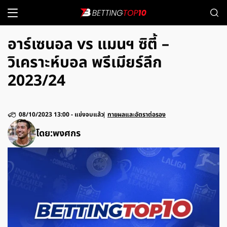
อาร์เซนอล vs แมนฯ ซิตี้ –
วิเคราะห์บอล พรีเมียร์ลีก
2023/24
08/10/2023 13:00
-
แข่งจบแล้ว
ทายผลและอัตราต่อรอง
โดย:
พงศกร