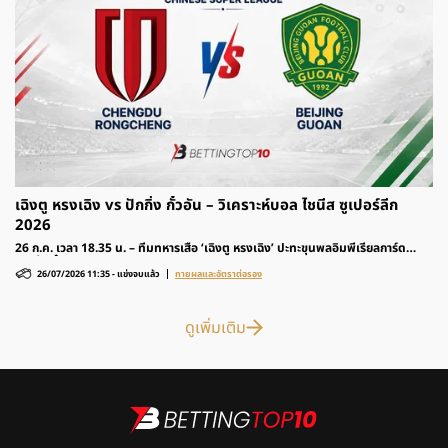
เฉิงตู หรงเฉิง vs ปักกิ่ง กั๋วอัน – วิเคราะห์บอล ไชนีส ซูเปอร์ลีก
2026
26 ก.ค. เวลา 18.35 น. – ทีมทหารเสือ ‘เฉิงตู หรงเฉิง’ ปะทะขุนพลอิมพีเรียลการ์ด
‘ปักกิ่ง กั๋วอัน’ รายการฟุตบอล ไชนีส ซูเปอร์ลีก 2026 ติดตามวิเคราะห์ก่อนเกมและ
26/07/2026 11:35
-
แข่งจบแล้ว
ทายผลและอัตราต่อรอง
อัตราต่อรองได้ที่นี่
ดูเพิ่มเติม