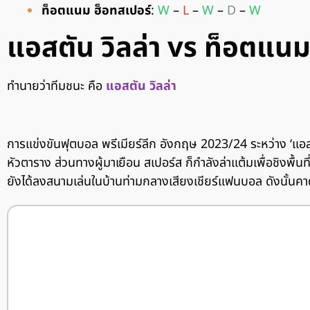
ท็อตแนม ฮ็อทสเปอร์
:
W
–
L
–
W
–
D
–
W
แอสตัน วิลล่า vs ท็อตแน
ทำนายว่าทีมชนะ คือ
แอสตัน วิลล่า
การแข่งขันฟุตบอล พรีเมียร์ลีก อังกฤษ 2023/24 ระหว่าง ‘แอส
หัวตาราง ส่วนทางผู้มาเยือน สเปอร์ส ก็กำลังล่าแต้มเพื่อชิงพื้นท
ยังได้ลงสนามเล่นในบ้านท่ามกลางเสียงเชียร์แฟนบอล ดังนั้นคา