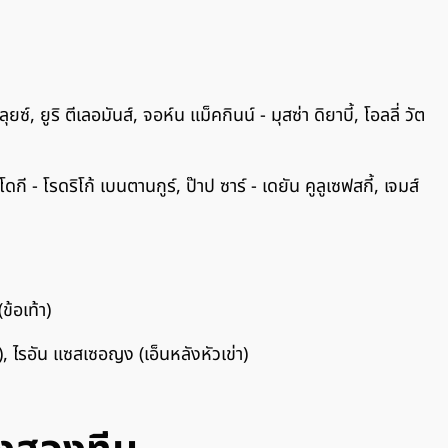
ุยซ์, ยูริ ตีเลอมันส์, จอห์น แม็คกินน์ - มุสซ่า ดิยาบี้, โอลลี่ วัต
ดกี - โรดริโก้ เบนตานกูร์, ป๊าป ซาร์ - เดยัน คูลูเซฟสกี้, เจมส์
(ข้อเท้า)
ิต), ไรอัน แซสเซอญง (เอ็นหลังหัวเข่า)