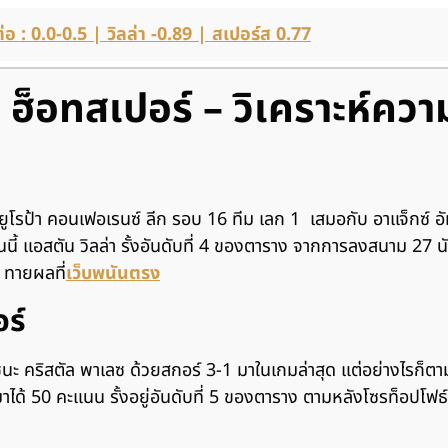
่อ : 0.0-0.5 | วิลล่า -0.89 | สเปอร์ส 0.77
 ฮ็อทสเปอร์ – วิเคราะห์คว
่า ยูโรป้า คอนเฟอเรนซ์ ลีก รอบ 16 ทีม เลก 1 เสมอกับ อาแจ็กซ์ อ
 ตอนนี้ แอสตัน วิลล่า รั้งอันดับที่ 4 ของตาราง จากการลงสนาม 27
? ทายผลที่
เว็บพนันตรง
ร์
ชนะ คริสตัล พาเลซ ด้วยสกอร์ 3-1 มาในเกมล่าสุด แต่อย่างไรก็ตา
ด้ 50 คะแนน รั้งอยู่อันดับที่ 5 ของตาราง ตามหลังโซรท็อปโฟธ์ 5