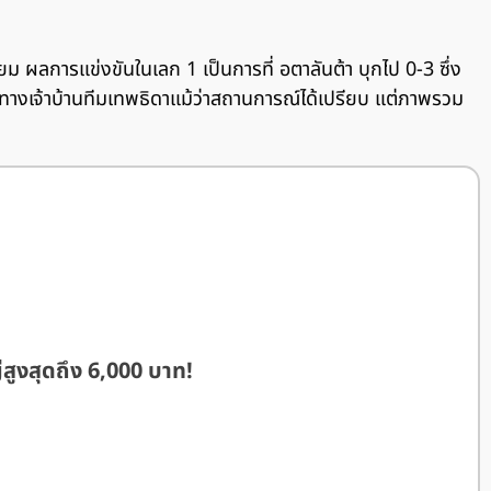
ียม ผลการแข่งขันในเลก 1 เป็นการที่ อตาลันต้า บุกไป 0-3 ซึ่ง
 ทางเจ้าบ้านทีมเทพธิดาแม้ว่าสถานการณ์ได้เปรียบ แต่ภาพรวม
ูงสุดถึง 6,000 บาท!