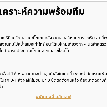
 วิเคราะห์ความพร้อมทีม
าสเปรินี่ เตรียมลงเตะบิ๊กเกมหลังจากเสมอในรายการ เซเรีย อา ที่
านทีมไม่สม่ำเสมอเท่าไหร่ ชนะได้แค่เกมเดียวจาก 4 นัดล่าสุดรว
ไม่สามารถประมาณบิ๊กทีมจากเมอร์ซี่ไซต์ได้
น คล็อปป์ ต้องพยายามอย่างสุดกำลังในเกมนี้ เพราะว่านัดแรกแพ้
 ในลีก 0-1 ส่งผลให้ไม่ชนะมา 3 นัดติดต่อกันแล้ว ต้องมาติดตาม
่า
พนันเกมนี้ คลิกเลย!