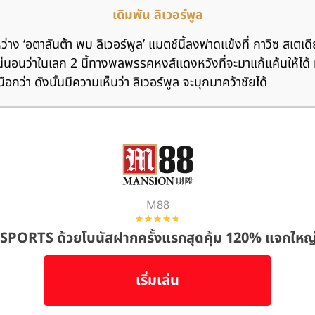
เดิมพัน ลิเวอร์พูล
่าง ‘อตาลันต้า พบ ลิเวอร์พูล’ แมตช์นี้ลงฟาดแข้งที่ กาวิซ สเตเด
น่นอนว่าในเลก 2 นี้ทางพลพรรคหงส์แดงหวังที่จะมาแก้แค้นให้ได้
อกว่า ดังนั้นมีความเห็นว่า ลิเวอร์พูล จะบุกมาคว้าชัยได้
M88
MSPORTS ด้วยโบนัสฝากครั้งแรกสุดคุ้ม 120% แจกใหญ่ส
เริ่มเล่น