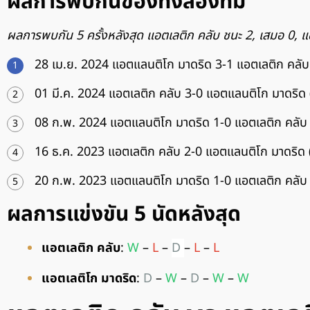
ผลการพบกันของทั้งสองทีม
ผลการพบกัน 5 ครั้งหลังสุด แอตเลติก คลับ ชนะ 2, เสมอ 0, แ
28 เม.ย. 2024 แอตแลนติโก มาดริด 3-1 แอตเลติก คลับ 
01 มี.ค. 2024 แอตเลติก คลับ 3-0 แอตแลนติโก มาดริด (
08 ก.พ. 2024 แอตแลนติโก มาดริด 1-0 แอตเลติก คลับ (
16 ธ.ค. 2023 แอตเลติก คลับ 2-0 แอตแลนติโก มาดริด (
20 ก.พ. 2023 แอตแลนติโก มาดริด 1-0 แอตเลติก คลับ 
ผลการแข่งขัน 5 นัดหลังสุด
แอตเลติก คลับ
:
W
–
L
–
D
–
L
–
L
แอตเลติโก มาดริด
:
D
–
W
–
D
–
W
–
W