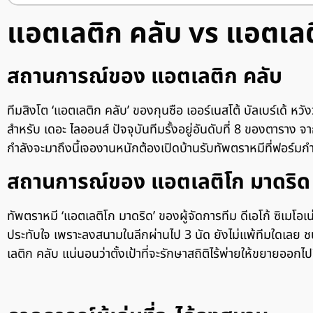
แอตเลติก คลับ vs แอตเลติ
สถานการณ์ของ แอตเลติก คลับ
ทีมสิงโต ‘แอตเลติก คลับ’ ของกุนซือ เออร์เนสโต้ บัลเบร์เด้ หว
สำหรับ เดอะ ไลออนส์ ปัจจุบันทีมรั้งอยู่อันดับที่ 8 ของตาราง
กำลังจะมาถึงนี้เจองานหนักต้องเปิดบ้านรับทัพตราหมีที่ฟอร์มกำ
สถานการณ์ของ แอตเลติโก มาดริด
ทัพตราหมี ‘แอตเลติโก มาดริด’ ของผู้จัดการทีม ดีเอโก้ ซิเมโ
ประทับใจ เพราะลงสนามในลีกผ่านไป 3 นัด ยังไม่แพ้ทีมใดเลย ชนะ 
เลติก คลับ แน่นอนว่าตั้งเป้าที่จะรักษาสถิติไร้พ่ายให้ขยายออก