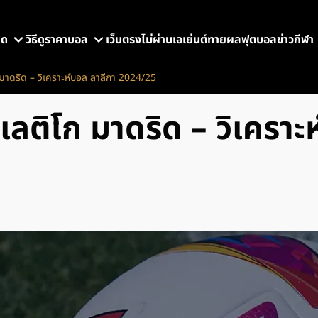
สุด
วิธีดูราคาบอล
เว็บตรงไม่ผ่านเอเย่นต์
ทายผลฟุตบอล
ข่าวกีฬา
มาดริด – วิเคราะห์บอล ลาลีกา 2024/25
ลติโก มาดริด – วิเครา