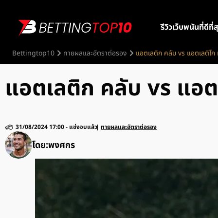
รีวิวเว็บพนันที่ดีที่
Bettingtop10
ทายผลและอัตราต่อรอง
แอตเลติก คลับ vs แอตเลติโก 
แอตเลติก คลับ vs แอตเ
31/08/2024 17:00
-
แข่งจบแล้ว
ทายผลและอัตราต่อรอง
โดย:
พงศกร