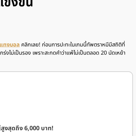
ข่งขัน
บแทงบอล
คลิกเลย! ก่อนการปะทะในเกมนี้ทัพตราหมีมีสถิติที่
กร่งไม่เป็นรอง เพราะสะกดคำว่าแพ้ไม่เป็นตลอด 20 นัดเหย้า
ูงสุดถึง 6,000 บาท!