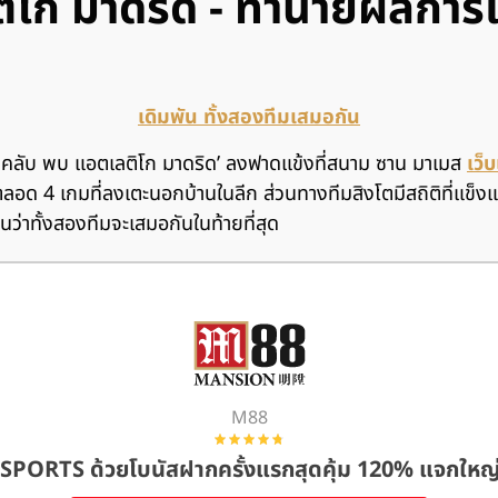
ิโก มาดริด - ทำนายผลการแ
เดิมพัน ทั้งสองทีมเสมอกัน
 คลับ พบ แอตเลติโก มาดริด’ ลงฟาดแข้งที่สนาม ซาน มาเมส
เว็
อด 4 เกมที่ลงเตะนอกบ้านในลีก ส่วนทางทีมสิงโตมีสถิติที่แข็งแ
็นว่าทั้งสองทีมจะเสมอกันในท้ายที่สุด
M88
MSPORTS ด้วยโบนัสฝากครั้งแรกสุดคุ้ม 120% แจกใหญ่ส