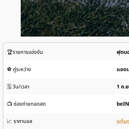
🏆รายการแข่งขัน
ฟุตบ
⚽ คู่ระหว่าง
แอตเล
🗓️ วัน/เวลา
1 ก.ย
📺 ช่องถ่ายทอดสด
beIN
📈 ราคาบอล
แต้มต