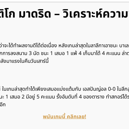
โก มาดริด – วิเคราะห์ควา
ังว่าจะได้ทำผลงานดีได้ต่อเนื่อง หลังเกมล่าสุดในลาลีกาเอาชนะ บา
 จากการลงสนาม 3 นัด ชนะ 1 เสมอ 1 แพ้ 4 เก็บมาได้ 4 คะแนน ล่าตา
ลังมาแรงในคืนวันเสาร์นี้
อเน่ ในเกมล่าสุดทำได้เพียงเสมอแบ่งแต้มกับ เอสปันญ่อล 0-0 ในล
1 เสมอ 2 มีอยู่ 5 คะแนน รั้งอันดับที่ 4 ของตาราง ทำสกอร์ได้รว
ไปอีก
พนันเกมนี้ คลิกเลย!