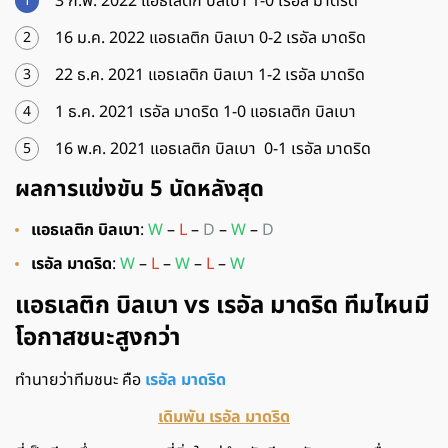
3 ก.พ. 2022 แอธเลติก บิลเบา 1-0 เรอัล มาดริด
16 ม.ค. 2022 แอธเลติก บิลเบา 0-2 เรอัล มาดริด
22 ธ.ค. 2021 แอธเลติก บิลเบา 1-2 เรอัล มาดริด
1 ธ.ค. 2021 เรอัล มาดริด 1-0 แอธเลติก บิลเบา
16 พ.ค. 2021 แอธเลติก บิลเบา 0-1 เรอัล มาดริด
ผลการแข่งขัน 5 นัดหลังสุด
แอธเลติก บิลเบา
:
W
–
L
–
D
–
W
–
D
เรอัล มาดริด
:
W
–
L
–
W
–
L
–
W
แอธเลติก บิลเบา vs เรอัล มาดริด ทีมไหนมี
โอกาสชนะสูงกว่า
ทำนายว่าทีมชนะ คือ
เรอัล มาดริด
เดิมพัน เรอัล มาดริด