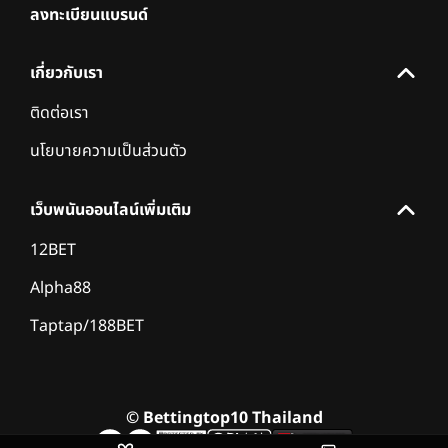
ลงทะเบียนแบรนด์
เกี่ยวกับเรา
ติดต่อเรา
นโยบายความเป็นส่วนตัว
เว็บพนันออนไลน์เพิ่มเติม
12BET
Alpha88
Taptap/188BET
© Bettingtop10 Thailand