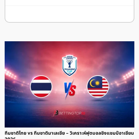
อ่านรีวิว JBO
ทีมชาติไทย vs ทีมชาติมาเลเซีย – วิเคราะห์ฟุตบอลชิงแชมป์อาเซียน