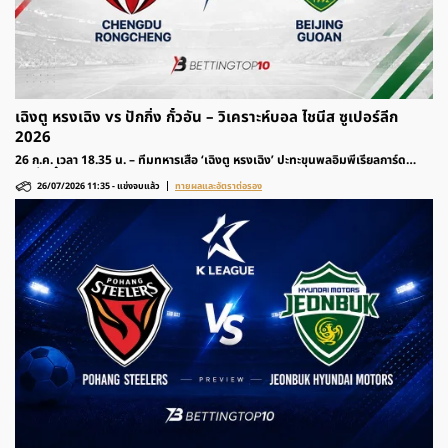
เฉิงตู หรงเฉิง vs ปักกิ่ง กั๋วอัน – วิเคราะห์บอล ไชนีส ซูเปอร์ลีก
2026
26 ก.ค. เวลา 18.35 น. – ทีมทหารเสือ ‘เฉิงตู หรงเฉิง’ ปะทะขุนพลอิมพีเรียลการ์ด
‘ปักกิ่ง กั๋วอัน’ รายการฟุตบอล ไชนีส ซูเปอร์ลีก 2026 ติดตามวิเคราะห์ก่อนเกมและ
26/07/2026 11:35
-
แข่งจบแล้ว
ทายผลและอัตราต่อรอง
อัตราต่อรองได้ที่นี่