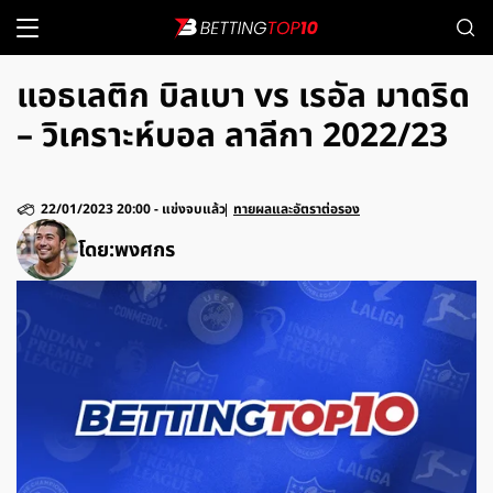
แอธเลติก บิลเบา vs เรอัล มาดริด
– วิเคราะห์บอล ลาลีกา 2022/23
22/01/2023 20:00
-
แข่งจบแล้ว
ทายผลและอัตราต่อรอง
โดย:
พงศกร