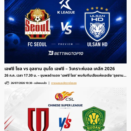
เอฟซี โซล vs อุลซาน ฮุนได เอฟซี – วิเคราะห์บอล เคลีก 2026
26 ก.ค. เวลา 17.30 น. – ขุนพลดำแดง ‘เอฟซี โซล’ พบกับทีมเสือแห่งเอเชีย ‘อุลซาน
ฮุนได เอฟซี’ รายการฟุตบอล เคลีก เกาหลีใต้ 2026 ติดตามวิเคราะห์ก่อนเกมและอัตรา
26/07/2026 10:30
-
แข่งจบแล้ว
ทายผลและอัตราต่อรอง
ต่อรองได้ที่นี่