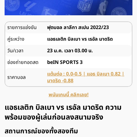
รายการแข่งขัน
ฟุตบอล ลาลีกา สเปน 2022/23
คู่ระหว่าง
แอธเลติก บิลเบา vs เรอัล มาดริด
วัน/เวลา
23 ม.ค. เวลา 03.00 น.
ช่องถ่ายทอดสด
beIN SPORTS 3
แต้มต่อ : 0.0-0.5 | แอธ บิลเบา 0.82 |
ราคาบอล
มาดริด -0.88
พนันเกมนี้ คลิกเลย!
แอธเลติก บิลเบา vs เรอัล มาดริด ความ
พร้อมของผู้เล่นก่อนลงสนามจริง
สถานการณ์ของทั้งสองทีม