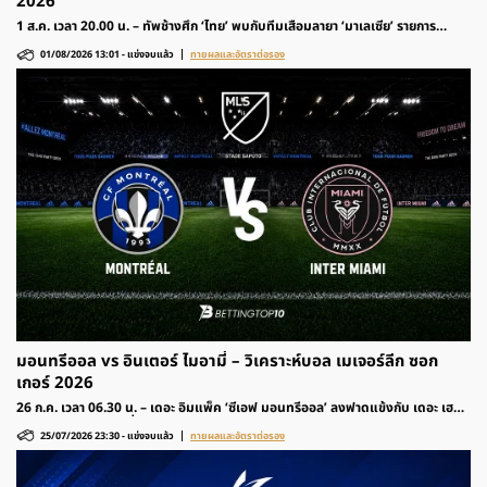
2026
1 ส.ค. เวลา 20.00 น. – ทัพช้างศึก ‘ไทย’ พบกับทีมเสือมลายา ‘มาเลเซีย’ รายการ
ฟุตบอลชิงแชมป์อาเซียน 2026 รอบแบ่งกลุ่ม ติดตามวิเคราะห์ก่อนเกมและอัตราต่อ
01/08/2026 13:01
-
แข่งจบแล้ว
ทายผลและอัตราต่อรอง
รองได้ที่นี่
มอนทรีออล vs อินเตอร์ ไมอามี่ – วิเคราะห์บอล เมเจอร์ลีก ซอก
เกอร์ 2026
26 ก.ค. เวลา 06.30 น. – เดอะ อิมแพ็ค ‘ซีเอฟ มอนทรีออล’ ลงฟาดแข้งกับ เดอะ เฮ
รอนส์ ‘อินเตอร์ ไมอามี่’ รายการฟุตบอล เมเจอร์ลีก ซอกเกอร์ 2026 สหรัฐอเมริกา
25/07/2026 23:30
-
แข่งจบแล้ว
ทายผลและอัตราต่อรอง
ติดตามวิเคราะห์ก่อนเกมและอัตราต่อรองได้ที่นี่