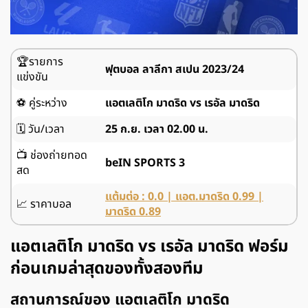
🏆รายการ
ฟุตบอล ลาลีกา สเปน 2023/24
แข่งขัน
⚽ คู่ระหว่าง
แอตเลติโก มาดริด vs เรอัล มาดริด
🗓️ วัน/เวลา
25 ก.ย. เวลา 02.00 น.
📺 ช่องถ่ายทอด
beIN SPORTS 3
สด
แต้มต่อ : 0.0 | แอต.มาดริด 0.99 |
📈 ราคาบอล
มาดริด 0.89
แอตเลติโก มาดริด vs เรอัล มาดริด ฟอร์ม
ก่อนเกมล่าสุดของทั้งสองทีม
สถานการณ์ของ แอตเลติโก มาดริด