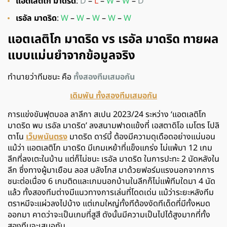
แอตเลติโก มาดริด
:
D
–
L
–
W
–
W
–
D
เรอัล มาดริด
:
W
–
W
–
W
–
W
–
W
แอตเลติโก มาดริด vs เรอัล มาดริด ทายผล
แบบแม่นยำจากข้อมูลจริง
ทำนายว่าทีมชนะ คือ
ทั้งสองทีมเสมอกัน
เดิมพัน ทั้งสองทีมเสมอกัน
การแข่งขันฟุตบอล ลาลีกา สเปน 2023/24 ระหว่าง ‘แอตเลติโก
มาดริด พบ เรอัล มาดริด’ ลงสนามฟาดแข้งที่ เอสตาดิโอ เมโตร โปลิ
ตาโน
เว็บพนันตรง
มาดริด ดาร์บี้ ต้องมีความดุเดือดอย่างแน่นอน
แม้ว่า แอตเลติโก มาดริด มีเกมเหย้าที่แข็งแกร่ง ไม่แพ้มา 12 เกม
ลีกที่ลงเตะในบ้าน แต่ก็ไม่ชนะ เรอัล มาดริด ในการปะทะ 2 นัดหลังใน
ลีก ซึ่งทางผู้มาเยือน ลอส บลังโกส มาด้วยฟอร์มแรงนอกจากการ
ชนะต่อเนื่อง 6 เกมติดและเกมนอกบ้านในลีกก็ไม่แพ้ทีมใดมา 4 นัด
แล้ว ทั้งสองทีมต่างมีแนวทางการเล่นที่โดดเด่น แม้ว่าระยะหลังทีม
ตราหมีจะแผ่วลงไปบ้าง แต่เกมใหญ่ทั้งทีต้องงัดทีเด็ดที่มีทั้งหมด
ออกมา คาดว่าจะเป็นเกมที่สูสี ดังนั้นมีความเป็นไปได้สูงมากที่ทั้ง
สองทีมจะเสมอกัน