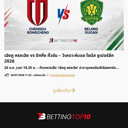
เฉิงตู หรงเฉิง vs ปักกิ่ง กั๋วอัน – วิเคราะห์บอล ไชนีส ซูเปอร์ลีก
2026
26 ก.ค. เวลา 18.35 น. – ทีมทหารเสือ ‘เฉิงตู หรงเฉิง’ ปะทะขุนพลอิมพีเรียลการ์ด
‘ปักกิ่ง กั๋วอัน’ รายการฟุตบอล ไชนีส ซูเปอร์ลีก 2026 ติดตามวิเคราะห์ก่อนเกมและ
26/07/2026 11:35
-
แข่งจบแล้ว
ทายผลและอัตราต่อรอง
อัตราต่อรองได้ที่นี่
ดูเพิ่มเติม