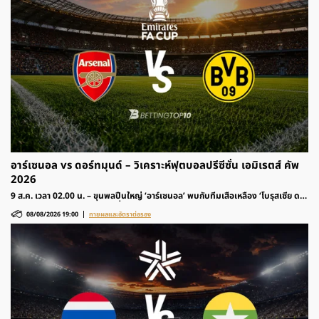
อาร์เซนอล vs ดอร์ทมุนด์ – วิเคราะห์ฟุตบอลปรีซีซั่น เอมิเรตส์ คัพ
2026
9 ส.ค. เวลา 02.00 น. – ขุนพลปืนใหญ่ ‘อาร์เซนอล’ พบกับทีมเสือเหลือง ‘โบรุสเซีย ด
อร์ทมุนด์’ รายการฟุตบอลปรีซีซั่น เอมิเรตส์ คัพ 2026 ติดตามวิเคราะห์ก่อนเกมและ
08/08/2026 19:00
ทายผลและอัตราต่อรอง
อัตราต่อรองได้ที่นี่