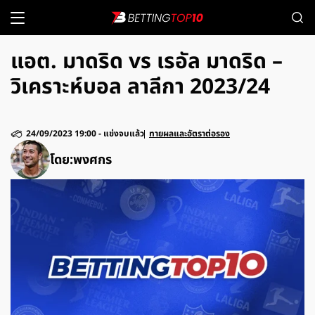
แอต. มาดริด vs เรอัล มาดริด –
วิเคราะห์บอล ลาลีกา 2023/24
24/09/2023 19:00
-
แข่งจบแล้ว
ทายผลและอัตราต่อรอง
โดย:
พงศกร