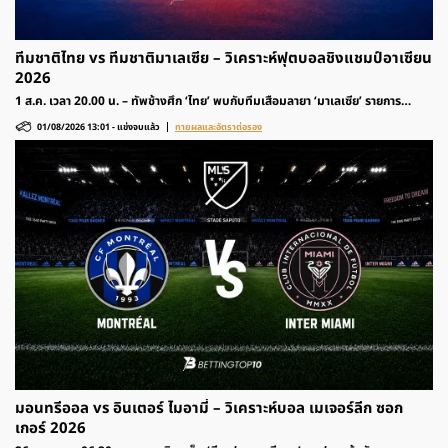
ทีมชาติไทย vs ทีมชาติมาเลเซีย – วิเคราะห์ฟุตบอลชิงแชมป์อาเซียน
2026
1 ส.ค. เวลา 20.00 น. – ทัพช้างศึก ‘ไทย’ พบกับทีมเสือมลายา ‘มาเลเซีย’ รายการ
ฟุตบอลชิงแชมป์อาเซียน 2026 รอบแบ่งกลุ่ม ติดตามวิเคราะห์ก่อนเกมและอัตราต่อ
01/08/2026 13:01
-
แข่งจบแล้ว
ทายผลและอัตราต่อรอง
รองได้ที่นี่
มอนทรีออล vs อินเตอร์ ไมอามี่ – วิเคราะห์บอล เมเจอร์ลีก ซอก
เกอร์ 2026