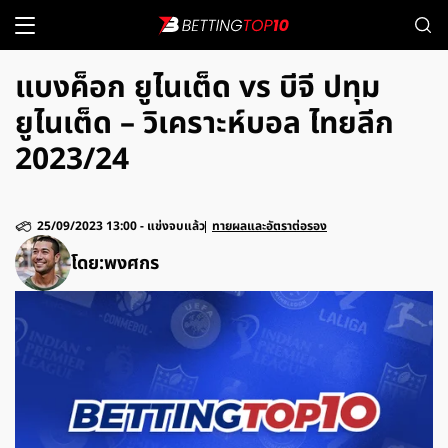
แบงค็อก ยูไนเต็ด vs บีจี ปทุม
ยูไนเต็ด – วิเคราะห์บอล ไทยลีก
2023/24
25/09/2023 13:00
-
แข่งจบแล้ว
ทายผลและอัตราต่อรอง
โดย:
พงศกร