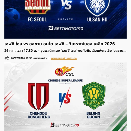
เอฟซี โซล vs อุลซาน ฮุนได เอฟซี – วิเคราะห์บอล เคลีก 2026
26 ก.ค. เวลา 17.30 น. – ขุนพลดำแดง ‘เอฟซี โซล’ พบกับทีมเสือแห่งเอเชีย ‘อุลซาน
ฮุนได เอฟซี’ รายการฟุตบอล เคลีก เกาหลีใต้ 2026 ติดตามวิเคราะห์ก่อนเกมและอัตรา
26/07/2026 10:30
-
แข่งจบแล้ว
ทายผลและอัตราต่อรอง
ต่อรองได้ที่นี่