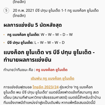
(ไทยลีก)
20 ก.พ. 2021 บีจี ปทุม ยูไนเต็ด 1-1 ทรู แบงค็อก ยูไนเต็ด
(ไทยลีก)
ผลการแข่งขัน 5 นัดหลังสุด
ทรู แบงค็อก ยูไนเต็ด
: W – W – W – D – W
บีจี ปทุม ยูไนเต็ด
: L – W – W – W – D
แบงค็อก ยูไนเต็ด vs บีจี ปทุม ยูไนเต็ด -
ทำนายผลการแข่งขัน
ทำนายว่าทีมชนะ คือ :
ทรู แบงค็อก ยูไนเต็ด
เดิมพัน ทรู แบงค็อก ยูไนเต็ด
การแข่งขันฟุตบอล
ไทยลีก 2023/24
คู่ระหว่าง ‘ทรู แบงค็อก
ยูไนเต็ด พบ บีจี ปทุม ยูไนเต็ด’ แมตช์นี้ลงฟาดแข้งที่สนามทรู สเต
เดี้ยม (สนามกีฬามหาวิทยาลัยธรรมศาสตร์) แมตช์นี้สำหรับเจ้าบ้าน
ทีมแข้งเทพมีตำแหน่งจ่าฝูงเป็นเดิมพัน หากแพ้หรือเสมอนัดนี้มี