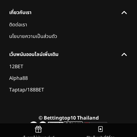
เกี่ยวกับเรา
ติดต่อเรา
นโยบายความเป็นส่วนตัว
เว็บพนันออนไลน์เพิ่มเติม
12BET
Alpha88
Taptap/188BET
© Bettingtop10 Thailand