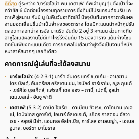
ดีที่สุด
คู่ระหว่าง ‘บาร์เซโลน่า พบ เคตาเฟ่’ ทัพเจ้าบุญทุ่มตั้งเป้าที่จะ
คว้าชัย 6 นัดต่อเนื่องรวมทุกรายการ ซึ่งทีมมีโปรแกรมต้อนรับ เค
ตาเฟ่ สู่สนาม คัมป์ นู ในคืนวันอาทิตย์นี้ ปัจจุบันทีมจากกาตาลันผล
งานยอดเยี่ยมขึ้นนำเป็นจ่าฝูงของตาราง โดยมีคะแนนนำหน้าคู่ปรับ
ตลอดกาลอกย่าง เรอัล มาดริด อันดับ 2 อยู่ 3 คะแนน ส่วนทางทีม
อาซูโลเนสผลงานไม่ดีเท่าไหร่รั้งอันดับ 15 ของตาราง แต้มห่างโซน
ตกชั้นเพียงคะแนนเดียว การยกพลไปเยือนจ่าฝูงจึงเป็นงานที่หนัก
หนาสาหัสมากๆ เลยทีเดียว
คาดการณ์ผู้เล่นที่จะได้ลงสนาม
บาร์เซโลน่า
: (4-2-3-1) มาร์ค อันเดร แทร์ ชเตเก้น - อาเลฆาน
โดร บัลเด้, อันเดรียส คริสเตนเซ่น, โรนัลด์ อาร์เราโฆ, ณูล กุนเด้
- เซร์คิโอ บุสเก็ตส์, แฟรงกี้ เดอ ยอง – กาบี้, เปดรี้, อุสม่า
เดมเบลเล่ - อันซู ฟาตี
เคตาเฟ่
: (5-3-2) ดาบิด โซเรีย – ดาเมียน ซัวเรซ, ดาโกนาม เฌอ
เน่, โดมิงโกส ดูอาร์เต้, โอมาร์ อัลเดเรเต้, เปโดร กาสตอน อัลวา
เรซ - หลุยส์ มีย่า, แอนเจล อัลโกเบีย, การ์เลส อาเลนญ่า, - เอเนส
อูนาล, บอร์ฆา มาโยราล