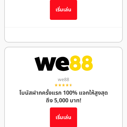
เริ่มเล่น
อ่านรีวิว M88
we88
โบนัสฝากครั้งแรก 100% แจกให้สูงสุด
ถึง 5,000 บาท!
เริ่มเล่น