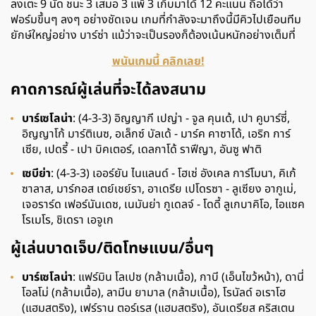
ลงเตะ 9 นัด ชนะ 3 เสมอ 3 แพ้ 3 เก็บมาได้ 12 คะแนน ถือได้ว่า
ฟอร์มขึ้นๆ ลงๆ อย่างชัดเจน เกมที่กำลังจะมาถึงนี้มีคิวไปเยือนทีม
ยักษ์ใหญ่อย่าง บาร์ซ่า แม้ว่าจะเป็นรองก็ต้องเน้นหนักอย่างเต็มที่
พนันเกมนี้ คลิกเลย!
คาดการณ์ผู้เล่นที่จะได้ลงสนาม
บาร์เซโลน่า
: (4-3-3) อิญญากี เปญ่า - จูล คุนเด้, เปา คูบาร์ซี่,
อิญญาโก้ มาร์ติเนซ, อเล็กซ์ บัลเด้ - มาร์ค คาซาโด้, เอริก การ์
เซีย, เปดรี้ - เปา บิคเตอร์, เดลกาโด้ ราฟีญา, อันซู ฟาติ
เซบีย่า
: (4-3-3) เออร์ยัน ไนแลนด์ - โฮเซ่ อังเคล การ์โมนา, คิเก้
ซาลาส, มาร์กอส เตย์เชย์รา, อาเดรีย เปโดรซา - ลูเซียง อากูเม่,
เจอราร์ด เฟอร์นันเดซ, เนมันย่า กูเดลจ์ - โดดี้ ลูเกบาคิโอ, ไอแซค
โรเมโร, ชิเดรา เอจูเก
ผู้เล่นบาดเจ็บ/ติดโทษแบน/อื่นๆ
บาร์เซโลน่า
: แฟร์มิน โลเปซ (กล้ามเนื้อ), กาบี (เอ็นไขว้หน้า), ดานี่
โอลโม่ (กล้ามเนื้อ), ลามีน ยามาล (กล้ามเนื้อ), โรนัลด์ อเราโฮ
(แฮมสตริง), เฟร์ราน ตอร์เรส (แฮมสตริง), อันเดรียส คริสเตน