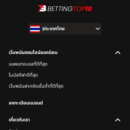
ประเทศไทย
เว็บพนันออนไลน์ยอดนิยม
แอพแทงบอลที่ดีที่สุด
โบนัสกีฬาดีที่สุด
เว็บพนันฝากเงินขั้นต่ำที่ดีที่สุด
ลงทะเบียนแบรนด์
เกี่ยวกับเรา