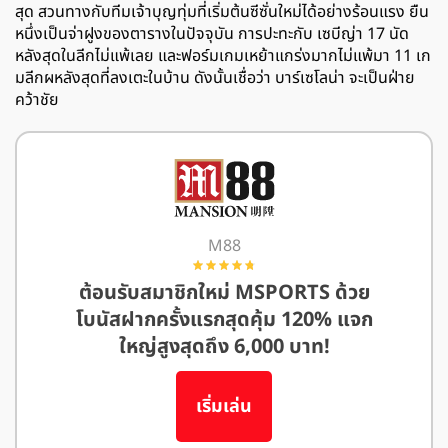
สุด สวนทางกับทีมเจ้าบุญทุ่มที่เริ่มต้นซีซั่นใหม่ได้อย่างร้อนแรง ยืน
หนึ่งเป็นจ่าฝูงของตารางในปัจจุบัน การปะทะกับ เซบีญ่า 17 นัด
หลังสุดในลีกไม่แพ้เลย และฟอร์มเกมเหย้าแกร่งมากไม่แพ้มา 11 เก
มลีกผหลังสุดที่ลงเตะในบ้าน ดังนั้นเชื่อว่า บาร์เซโลน่า จะเป็นฝ่าย
คว้าชัย
M88
ต้อนรับสมาชิกใหม่ MSPORTS ด้วย
โบนัสฝากครั้งแรกสุดคุ้ม 120% แจก
ใหญ่สูงสุดถึง 6,000 บาท!
เริ่มเล่น