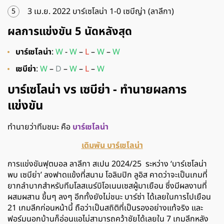
3 เม.ย. 2022 บาร์เซโลน่า 1-0 เซบีญ่า (ลาลีกา)
ผลการแข่งขัน 5 นัดหลังสุด
บาร์เซโลน่า
:
W
-
W
–
L
–
W
–
W
เซบีย่า
:
W
–
D
–
W
–
L
–
W
บาร์เซโลน่า vs เซบีย่า - ทำนายผลการ
แข่งขัน
ทำนายว่าทีมชนะ คือ
บาร์เซโลน่า
เดิมพัน บาร์เซโลน่า
การแข่งขันฟุตบอล ลาลีกา สเปน 2024/25 ระหว่าง ‘บาร์เซโลน่า
พบ เซบีย่า’ ลงฟาดแข้งที่สนาม โอลิมปิก ลูอิส คาดว่าจะเป็นเกมที่
ยากลำบากสำหรับทีมโลสเนร์บิโอเนนเซสผู้มาเยือน ซึ่งมีผลงานที่
ผสมผสาน ขึ้นๆ ลงๆ อีกทั้งยังไม่ชนะ บาร์ซ่า ได้เลยในการไปเยือน
21 เกมลีกก่อนหน้านี้ ถือว่าเป็นสถิติที่เป็นรองอย่างแท้จริง และ
ฟอร์มนอกบ้านก็อ่อนแอไม่สามารถคว้าชัยได้เลยใน 7 เกมลีกหลัง