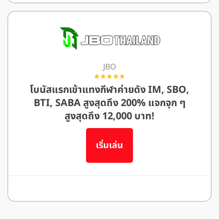
อ่านรีวิว We88
JBO
โบนัสแรกเข้าแทงกีฬาค่ายดัง IM, SBO,
BTI, SABA สูงสุดถึง 200% แจกจุก ๆ
สูงสุดถึง 12,000 บาท!
เริ่มเล่น
อ่านรีวิว JBO