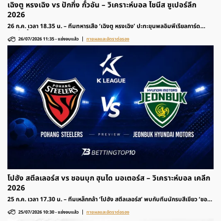
เฉิงตู หรงเฉิง vs ปักกิ่ง กั๋วอัน – วิเคราะห์บอล ไชนีส ซูเปอร์ลีก
2026
26 ก.ค. เวลา 18.35 น. – ทีมทหารเสือ ‘เฉิงตู หรงเฉิง’ ปะทะขุนพลอิมพีเรียลการ์ด
‘ปักกิ่ง กั๋วอัน’ รายการฟุตบอล ไชนีส ซูเปอร์ลีก 2026 ติดตามวิเคราะห์ก่อนเกมและ
26/07/2026 11:35
-
แข่งจบแล้ว
ทายผลและอัตราต่อรอง
อัตราต่อรองได้ที่นี่
โปฮัง สตีลเลอร์ส vs ชอนบุก ฮุนได มอเตอร์ส – วิเคราะห์บอล เคลีก
2026
25 ก.ค. เวลา 17.30 น. – ทีมเหล็กกล้า ‘โปฮัง สตีลเลอร์ส’ พบกับทีมนักรบสีเขียว ‘ชอน
บุก ฮุนได มอเตอร์ส’ รายการฟุตบอล เคลีก เกาหลีใต้ 2026 ติดตามวิเคราะห์ก่อนเกม
25/07/2026 10:30
-
แข่งจบแล้ว
ทายผลและอัตราต่อรอง
และอัตราต่อรองได้ที่นี่