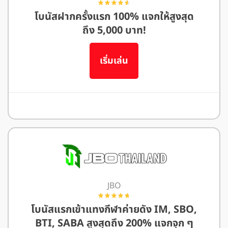
โบนัสฝากครั้งแรก 100% แจกให้สูงสุด
ถึง 5,000 บาท!
เริ่มเล่น
อ่านรีวิว We88
JBO
โบนัสแรกเข้าแทงกีฬาค่ายดัง IM, SBO,
BTI, SABA สูงสุดถึง 200% แจกจุก ๆ