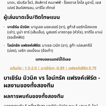
มาดะ, ฌิบริล โซว์, อังส์การ์ คเนาฟฟ์ - ร็องดาล โคโล มูอานี่, เยส
เปอร์ ลินด์สตรอม, มาริโอ เกิทเซ่
ผู้เล่นบาดเจ็บ/ติดโทษแบน
บาเยิร์น มิวนิค
: มานูเอล นอยเออร์ (ขา), ลูก้าส์ แอร์กน็องเดซ
(เข่า), บูน่า ซาร์ (เส้นเอ็น), นูสแซร์ มาซราอุย (หัวใจ), ซาดิโอ มาเน่
(รอเช็คฟิต)
ไอน์ทรัค แฟรงค์เฟิร์ต
: มาเซล เวนิก (ขา), ลูก้า เปลเลกรีนี
(น่อง), เอริก เอแบ็งเบ (ข้อเท้า)
แทงบอลแมตช์นี้ได้เลย
แต้มต่อ : 1.5-2.0 | บาเยิร์นฯ -0.89 | แฟรงค์เฟิร์ต 0.79
บาเยิร์น มิวนิค vs ไอน์ทรัค แฟรงค์เฟิร์ต -
ผลงานของทั้งสองทีม
ผลการพบกันของทั้งสองทีม