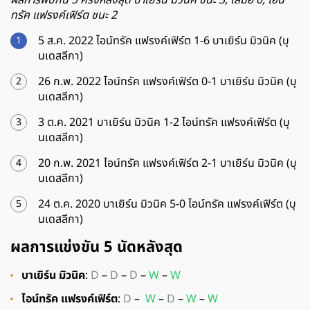
ผลการพบกัน 5 ครั้งหลังสุด บาเยิร์น มิวนิค ชนะ 3, เสมอ 0, ไอน์
ทรัค แฟรงค์เฟิร์ต ชนะ 2
5 ส.ค. 2022 ไอน์ทรัค แฟรงค์เฟิร์ต 1-6 บาเยิร์น มิวนิค (บุ
นเดสลีกา)
26 ก.พ. 2022 ไอน์ทรัค แฟรงค์เฟิร์ต 0-1 บาเยิร์น มิวนิค (บุ
นเดสลีกา)
3 ต.ค. 2021 บาเยิร์น มิวนิค 1-2 ไอน์ทรัค แฟรงค์เฟิร์ต (บุ
นเดสลีกา)
20 ก.พ. 2021 ไอน์ทรัค แฟรงค์เฟิร์ต 2-1 บาเยิร์น มิวนิค (บุ
นเดสลีกา)
24 ต.ค. 2020 บาเยิร์น มิวนิค 5-0 ไอน์ทรัค แฟรงค์เฟิร์ต (บุ
นเดสลีกา)
ผลการแข่งขัน 5 นัดหลังสุด
บาเยิร์น มิวนิค
:
D
–
D
–
D
–
W
–
W
ไอน์ทรัค แฟรงค์เฟิร์ต
:
D
–
W
–
D
–
W
–
W