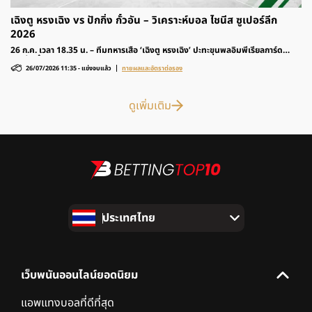
เฉิงตู หรงเฉิง vs ปักกิ่ง กั๋วอัน – วิเคราะห์บอล ไชนีส ซูเปอร์ลีก
2026
26 ก.ค. เวลา 18.35 น. – ทีมทหารเสือ ‘เฉิงตู หรงเฉิง’ ปะทะขุนพลอิมพีเรียลการ์ด
‘ปักกิ่ง กั๋วอัน’ รายการฟุตบอล ไชนีส ซูเปอร์ลีก 2026 ติดตามวิเคราะห์ก่อนเกมและ
26/07/2026 11:35
-
แข่งจบแล้ว
ทายผลและอัตราต่อรอง
อัตราต่อรองได้ที่นี่
ดูเพิ่มเติม
ประเทศไทย
เว็บพนันออนไลน์ยอดนิยม
แอพแทงบอลที่ดีที่สุด