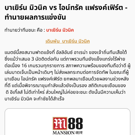
บาเยิร์น มิวนิค vs ไอน์ทรัค แฟรงค์เฟิร์ต -
ทำนายผลการแข่งขัน
ทำนายว่าทีมชนะ คือ :
บาเยิร์น มิวนิค
เดิมพัน บาเยิร์น มิวนิค
แมตช์นี้ลงสนามฟาดแข้งที่ อัลลิอันซ์ อาเรน่า ของเจ้าถิ่นทีมเสือใต้
ซึ่งแม้ว่าเสมอ 3 นัดติดต่อกัน แต่ภาพรวมทีมยังแข็งแกร่งไร้พ่าย
ต่อเนื่อง 16 เกมรวมทุกรายการ สภาพความพร้อมของทีมถือว่าดี ผู้
เล่นบาดเจ็บเป็นหน้าเดิมๆ ไม่ส่งผลกระทบต่อการจัดทัพ ในขณะที่ผู้
มาเยือน ไอน์ทรัค แฟรงค์เฟิร์ต ยกพลมาเยือนด้วยผลงานช่วงหลัง
ที่ดี แต่เมื่อพิจารณาขุมกำลังแล้วยังเป็นรอง สถิติเกมยเยือนของ
ดิ อิเกิ้ลส์ ไม่ดีเท่าไหร่ ส่วนใหญ่ไม่ค่อยจะชนะ ดังนั้นมีความเห็นว่า
บาเยิร์น มิวนิค จะกำชัยได้สำเร็จ