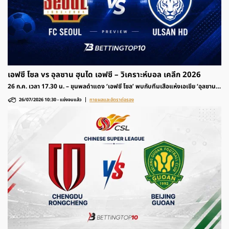
เอฟซี โซล vs อุลซาน ฮุนได เอฟซี – วิเคราะห์บอล เคลีก 2026
26 ก.ค. เวลา 17.30 น. – ขุนพลดำแดง ‘เอฟซี โซล’ พบกับทีมเสือแห่งเอเชีย ‘อุลซาน
ฮุนได เอฟซี’ รายการฟุตบอล เคลีก เกาหลีใต้ 2026 ติดตามวิเคราะห์ก่อนเกมและอัตรา
26/07/2026 10:30
-
แข่งจบแล้ว
ทายผลและอัตราต่อรอง
ต่อรองได้ที่นี่