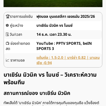
🏆รายการแข่งขัน
ฟุตบอล บุนเดสลีกา เยอรมัน 2025/26
⚽ คู่ระหว่าง
บาเยิร์น มิวนิค vs
ไมนซ์
🗓️ วัน/เวลา
14
ธ.ค. เวลา
23.30
น.
📺 ช่องถ่ายทอด
YouTube : PPTV SPORTS, beIN
สด
SPORTS 3
แต้มต่อ : 1.5-2.0 | บาร์ซ่า 0.82 | บาเลน
📈 ราคาบอล
เซีย -
0.
94
บาเยิร์น มิวนิค
vs
ไมนซ์
–
วิเคราะห์ความ
พร้อมทีม
สถานการณ์ของ บาเยิร์น มิวนิค
ทัพเสือใต้ ‘
บาเยิร์น มิวนิค
’ ภายใต้การคุมทีมของกุนซือ แว็งซ็องต์