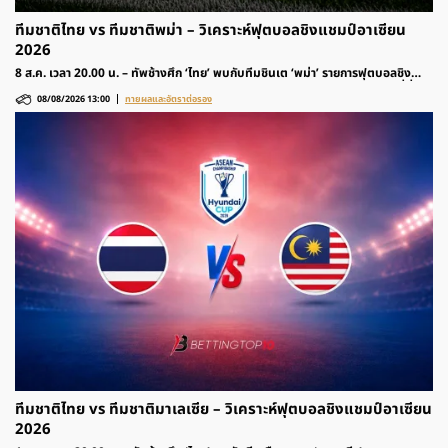
ทีมชาติไทย vs ทีมชาติพม่า – วิเคราะห์ฟุตบอลชิงแชมป์อาเซียน
2026
8 ส.ค. เวลา 20.00 น. – ทัพช้างศึก ‘ไทย’ พบกับทีมชินเต ‘พม่า’ รายการฟุตบอลชิง
แชมป์อาเซียน 2026 รอบแบ่งกลุ่ม ติดตามวิเคราะห์ก่อนเกมและอัตราต่อรองได้ที่นี่
08/08/2026 13:00
ทายผลและอัตราต่อรอง
ทีมชาติไทย vs ทีมชาติมาเลเซีย – วิเคราะห์ฟุตบอลชิงแชมป์อาเซียน
2026