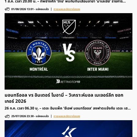
1 ส.ค. เวลา 20.00 น. – ทัพช้างศึก ‘ไทย’ พบกับทีมเสือมลายา ‘มาเลเซีย’ รายการ
ฟุตบอลชิงแชมป์อาเซียน 2026 รอบแบ่งกลุ่ม ติดตามวิเคราะห์ก่อนเกมและอัตราต่อ
01/08/2026 13:01
-
แข่งจบแล้ว
ทายผลและอัตราต่อรอง
รองได้ที่นี่
มอนทรีออล vs อินเตอร์ ไมอามี่ – วิเคราะห์บอล เมเจอร์ลีก ซอก
เกอร์ 2026
26 ก.ค. เวลา 06.30 น. – เดอะ อิมแพ็ค ‘ซีเอฟ มอนทรีออล’ ลงฟาดแข้งกับ เดอะ เฮ
รอนส์ ‘อินเตอร์ ไมอามี่’ รายการฟุตบอล เมเจอร์ลีก ซอกเกอร์ 2026 สหรัฐอเมริกา
25/07/2026 23:30
-
แข่งจบแล้ว
ทายผลและอัตราต่อรอง
ติดตามวิเคราะห์ก่อนเกมและอัตราต่อรองได้ที่นี่