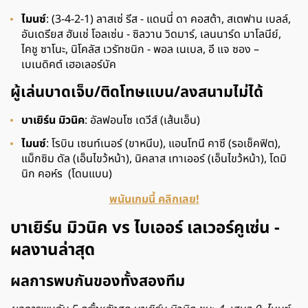
ไมนซ์
: (3-4-2-1)
ลาสเซ่ รีส - แดนนี่ ดา คอสต้า
,
สเตฟาน เบลล์
,
อันเดรียส ฮันเช่ โอลเซ่น
-
ซิลวาน วิดมาร์
,
เลนนาร์ด มาโลนีย์
,
ไคชู ซาโนะ
,
นิโคลัส เวรัทชนิก
-
พอล เนเบล
,
อี แจ ซอง
–
เบเนดิคต์ เฮอเลอร์บัค
ผู้เล่นบาดเจ็บ
/
ติดโทษแบน/ลงสนามไม่ได้
บาเยิร์น มิวนิค
:
อัลฟอนโซ เดวีส์
(
เส้นเอ็น
)
ไมนซ์
:
โรบิน เซนท์เนอร์ (ขาหนีบ), แอนโทนี คาซี (รอเช็คฟิต),
แม็กซิม ดัล (เอ็นไขว้หน้า), นิคลาส เทาเออร์ (เอ็นไขว้หน้า)
,
โดมิ
นิก คอห์ร (โดนแบน)
พนันเกมนี้ คลิกเลย!
บาเยิร์น มิวนิค
vs
ไบเออร์ เลเวอร์คูเซ่น
-
ผลงานล่าสุด
ผลการพบกันของทั้งสองทีม