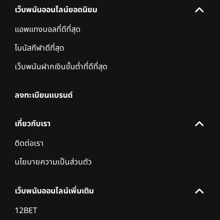
เว็บพนันออนไลน์ยอดนิยม
แอพแทงบอลที่ดีที่สุด
โบนัสกีฬาดีที่สุด
เว็บพนันฝากเงินขั้นต่ำที่ดีที่สุด
ลงทะเบียนแบรนด์
เกี่ยวกับเรา
ติดต่อเรา
นโยบายความเป็นส่วนตัว
เว็บพนันออนไลน์เพิ่มเติม
12BET