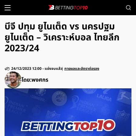
บีจี ปทุม ยูไนเต็ด vs นครปฐม
ยูไนเต็ด – วิเคราะห์บอล ไทยลีก
2023/24
24/12/2023 12:00
-
แข่งจบแล้ว
ทายผลและอัตราต่อรอง
โดย:
พงศกร