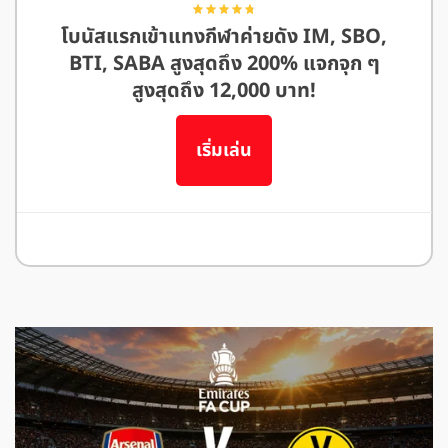
โบนัสแรกเข้าแทงกีฬาค่ายดัง IM, SBO,
BTI, SABA สูงสุดถึง 200% แจกจุก ๆ
สูงสุดถึง 12,000 บาท!
เริ่มเล่น
อ่านรีวิว JBO