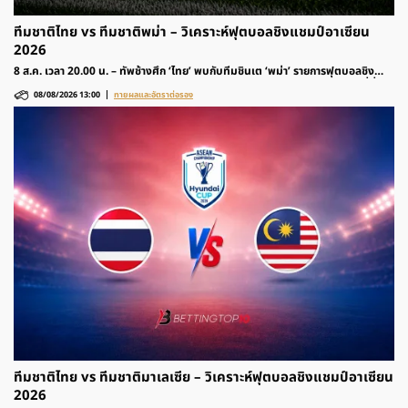
ทีมชาติไทย vs ทีมชาติพม่า – วิเคราะห์ฟุตบอลชิงแชมป์อาเซียน
2026
8 ส.ค. เวลา 20.00 น. – ทัพช้างศึก ‘ไทย’ พบกับทีมชินเต ‘พม่า’ รายการฟุตบอลชิง
แชมป์อาเซียน 2026 รอบแบ่งกลุ่ม ติดตามวิเคราะห์ก่อนเกมและอัตราต่อรองได้ที่นี่
08/08/2026 13:00
ทายผลและอัตราต่อรอง
ทีมชาติไทย vs ทีมชาติมาเลเซีย – วิเคราะห์ฟุตบอลชิงแชมป์อาเซียน
2026