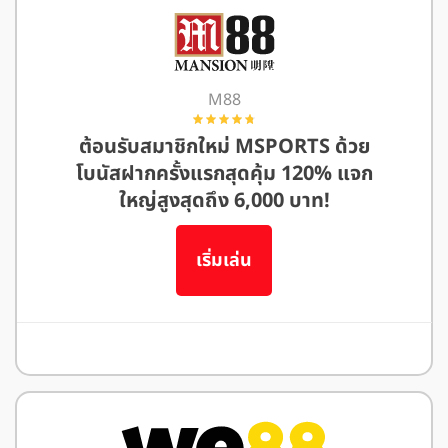
M88
ต้อนรับสมาชิกใหม่ MSPORTS ด้วย
โบนัสฝากครั้งแรกสุดคุ้ม 120% แจก
ใหญ่สูงสุดถึง 6,000 บาท!
เริ่มเล่น
อ่านรีวิว M88