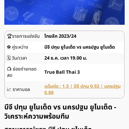
🏆รายการแข่งขัน
ไทยลีก 2023/24
⚽ คู่ระหว่าง
บีจี ปทุม ยูไนเต็ด vs นครปฐม ยูไนเต็ด
🗓️ วัน/เวลา
24 ธ.ค. เวลา 19.00 น.
📺 ช่องถ่ายทอด
True Ball Thai 3
สด
แต้มต่อ : 1.5 | บีจี ปทุม 0.92 | นครปฐม
📈 ราคาบอล
0.88
บีจี ปทุม ยูไนเต็ด vs นครปฐม ยูไนเต็ด -
วิเคราะห์ความพร้อมทีม