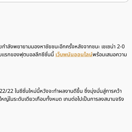
โดยกำลังพยายามมองหาชัยชนะอีกครั้งหลังจากชนะ เชเซน่า 2-0
กมแรกของฟุตบอลลีกซีซั่นนี้
เว็บพนันออนไลน์
พร้อมเสนอความ
 ในซีซั่นใหม่นี้หวังจะทำผลงานดีขึ้น ซึ่งมุ่งมั่นสู่การคว้า
ทีมใหญ่ในระดับเดียวเกือบทั้งหมด เกมต่อไปเป็นการลงสนามจริง