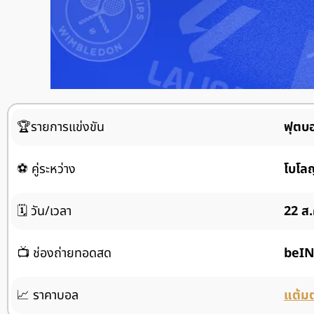
🏆รายการแข่งขัน
ฟุตบอ
⚽ คู่ระหว่าง
โบโลญ
🗓️ วัน/เวลา
22 ส.
📺 ช่องถ่ายทอดสด
beIN
📈 ราคาบอล
แต้มต