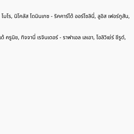
โร, นิโคลัส โดมินเกซ - ริคคาร์โด้ ออร์โซลินี่, ลูอิส เฟอร์กูสัน,
ครูนิช, ทิจจานี่ เรจินเดอร์ - ราฟาเอล เลเอา, โอลิวิเย่ร์ ชีรูด์,