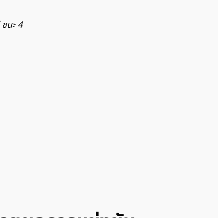
 ชนะ 4