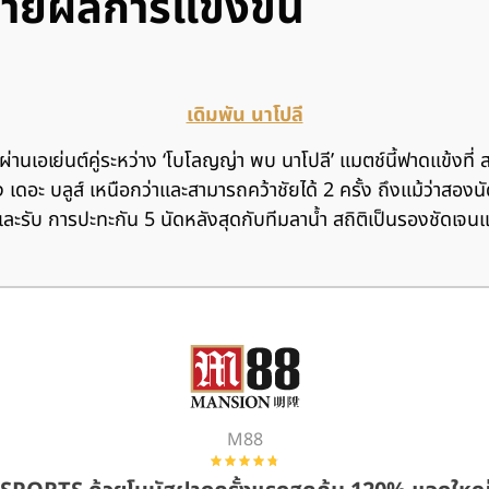
นายผลการแข่งขัน
เดิมพัน นาโปลี
่านเอเย่นต์คู่ระหว่าง ‘โบโลญญ่า พบ นาโปลี’ แมตช์นี้ฟาดแข้งที่
 เดอะ บลูส์ เหนือกว่าและสามารถคว้าชัยได้ 2 ครั้ง ถึงแม้ว่าสอง
รับ การปะทะกัน 5 นัดหลังสุดกับทีมลาน้ำ สถิติเป็นรองชัดเจนแพ้ถึ
M88