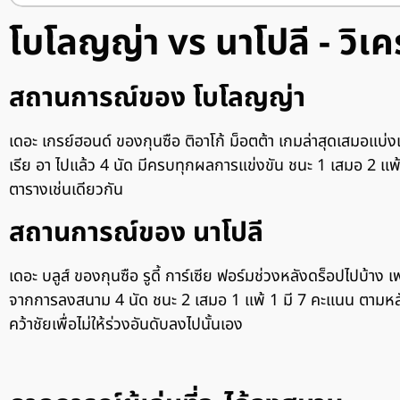
โบโลญญ่า vs นาโปลี - วิเ
สถานการณ์ของ โบโลญญ่า
เดอะ เกรย์ฮอนด์ ของกุนซือ ติอาโก้ ม็อตต้า เกมล่าสุดเสมอแบ
เรีย อา ไปแล้ว 4 นัด มีครบทุกผลการแข่งขัน ชนะ 1 เสมอ 2 แพ้ 
ตารางเช่นเดียวกัน
สถานการณ์ของ นาโปลี
เดอะ บลูส์ ของกุนซือ รูดี้ การ์เซีย ฟอร์มช่วงหลังดร็อปไปบ้าง
จากการลงสนาม 4 นัด ชนะ 2 เสมอ 1 แพ้ 1 มี 7 คะแนน ตามหลังจ่
คว้าชัยเพื่อไม่ให้ร่วงอันดับลงไปนั้นเอง