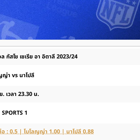
ล กัสโช เซเรีย อา อิตาลี 2023/24
ญ่า vs นาโปลี
ย. เวลา 23.30 น.
 SPORTS 1
่อ : 0.5 | โบโลญญ่า 1.00 | นาโปลี 0.88