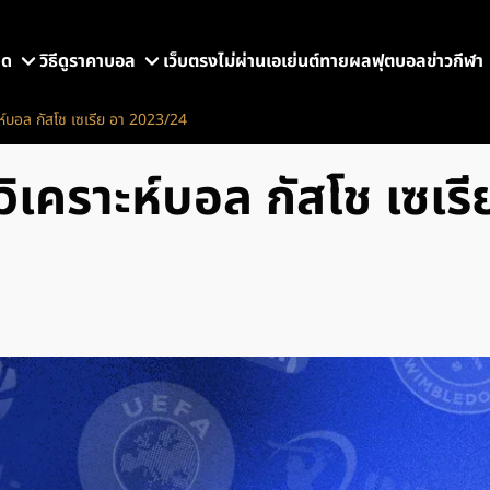
สุด
วิธีดูราคาบอล
เว็บตรงไม่ผ่านเอเย่นต์
ทายผลฟุตบอล
ข่าวกีฬา
ห์บอล กัสโช เซเรีย อา 2023/24
วิเคราะห์บอล กัสโช เซเร