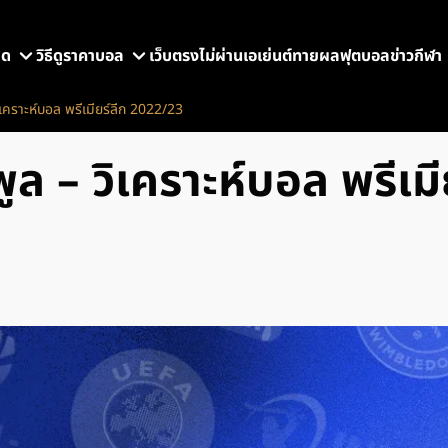
สุด
วิธีดูราคาบอล
เว็บตรงไม่ผ่านเอเย่นต์
ทายผลฟุตบอล
ข่าวกีฬา
ิเคราะห์บอล พรีเมียร์ลีก 2022/23
พูล – วิเคราะห์บอล พรีเม