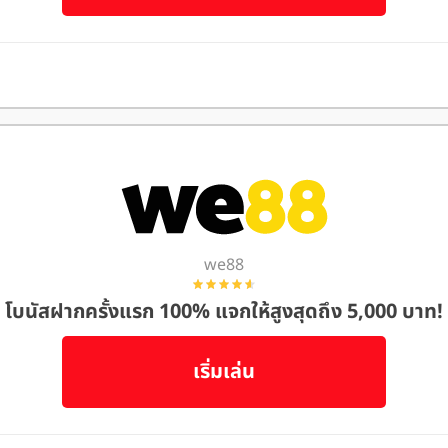
we88
โบนัสฝากครั้งแรก 100% แจกให้สูงสุดถึง 5,000 บาท!
เริ่มเล่น