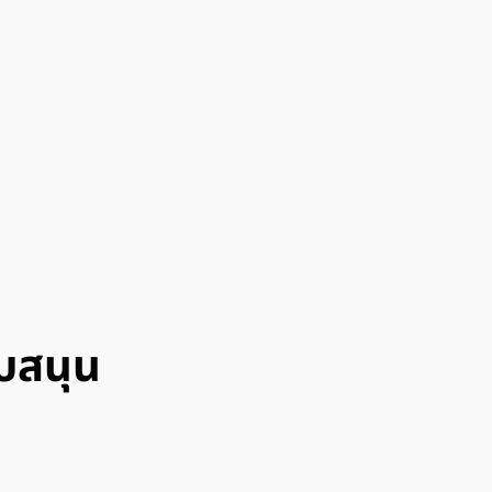
บสนุน