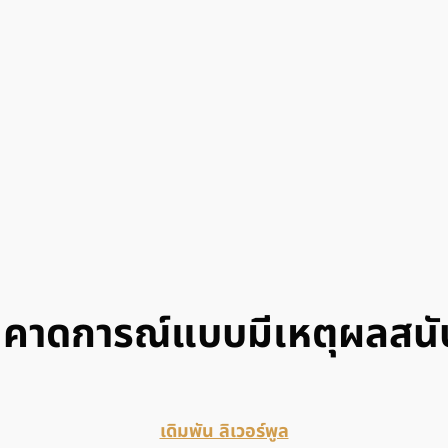
ูล คาดการณ์แบบมีเหตุผลสนั
เดิมพัน ลิเวอร์พูล