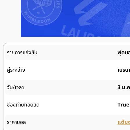
รายการแข่งขัน
ฟุตบอ
คู่ระหว่าง
เบรนท
วัน/เวลา
3 ม.ค
ช่องถ่ายทอดสด
True
ราคาบอล
แต้มต