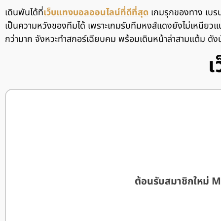
เดินพันได้ที่
เว็บแทงบอลออนไลน์ที่ดีที่สุด
เกมรุกของทาง เบรนท์ฟอ
เป็นความหวังของทีมได้ เพราะเกมรับทีมหงส์แดงยังไม่เหนียวแน่นม
กว่ามาก จังหวะทำสกอร์เฉียบคม พร้อมเดินหน้าล่าสามแต้ม ดังนั้
เ
ต้อนรับสมาชิกใหม่ 