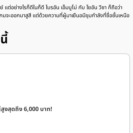
่อย่างไรก็ดีในก็ดี ไบรอัน เอ็มบูโม่ กับ โยอัน วีซา ก็ถือว่า
ะออกมาสูสี แต่ด้วยความที่ผู้มาเยืนอมีขุมกำลังที่ชื่อชั้นเหนือ
ี้
ูงสุดถึง 6,000 บาท!