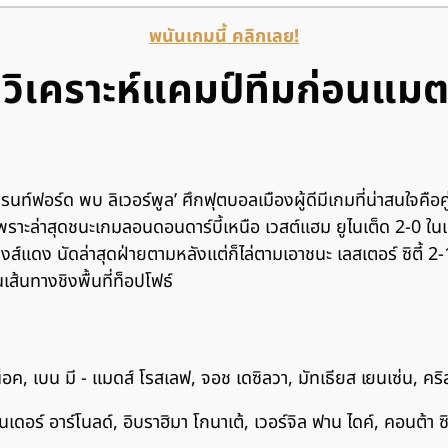
พนันเกมนี้ คลิกเลย!
ล วิเคราะห์แคมป์ทีมก่อนแมต
ท์ฟอร์ด พบ ลิเวอร์พูล’ ศึกฟุตบอลเมืองผู้ดีมีเกมที่น่าสนใจคือคู่ม
พราะล่าสุดชนะเกมลอนดอนดาร์บี้เหนือ เวสต์แฮม ยูไนเต็ด 2-0 ในแ
์แดง นัดล่าสุดฝ่ายตามหลังแต่ก็ไล่ตามเอาชนะ เลสเตอร์ ซิตี้ 2-1
ส้นทางชิงพื้นที่ท็อปโฟธ์
อค, เบน มี - แมดส์ โรสเลฟ, จอช เดซิลวา, มัทเธียส เยนเซ่น, คริสเตี
เดอร์ อาร์โนลด์, อิบราฮิมา โกนาเต้, เวอร์จิล ฟาน ไดค์, คอนต้า ซิ