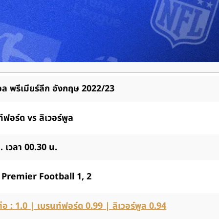
ล พรีเมียร์ลีก อังกฤษ 2022/23
์ฟอร์ด vs ลิเวอร์พูล
. เวลา 00.30 น.
 Premier Football 1, 2
่อ : 1.0 | เบรนท์ฟอร์ด 0.99 | ลิเวอร์พูล 0.94