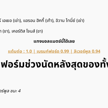
ยอ (เข่า), แอรอน ฮิคกี้ (เท้า), อิวาน โทนี่ย์ (เข่า)
้า (ขา), เคอร์ติส โจนส์ (ขา)
แทงบอลแมตช์นี้ได้เลย
แต้มต่อ : 1.0 | เบรนท์ฟอร์ด 0.99 | ลิเวอร์พูล 0.94
 ฟอร์มช่วงนัดหลังสุดของทั้
อร์พูล ชนะ 4