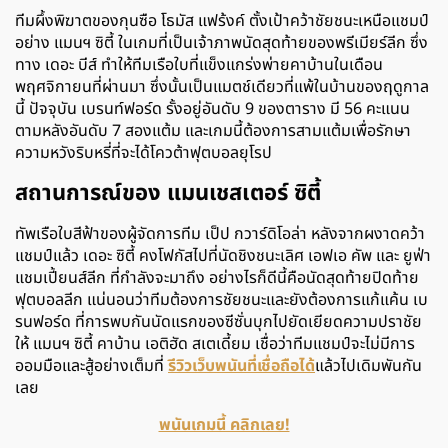
ทีมผึ้งพิฆาตของกุนซือ โธมัส แฟร้งค์ ตั้งเป้าคว้าชัยชนะเหนือแชมป์
อย่าง แมนฯ ซิตี้ ในเกมที่เป็นเจ้าภาพนัดสุดท้ายของพรีเมียร์ลีก ซึ่ง
ทาง เดอะ บีส์ ทำให้ทีมเรือใบที่แข็งแกร่งพ่ายคาบ้านในเดือน
พฤศจิกายนที่ผ่านมา ซึ่งนั้นเป็นแมตช์เดียวที่แพ้ในบ้านของฤดูกาล
นี้ ปัจจุบัน เบรนท์ฟอร์ด รั้งอยู่อันดับ 9 ของตาราง มี 56 คะแนน
ตามหลังอันดับ 7 สองแต้ม และเกมนี้ต้องการสามแต้มเพื่อรักษา
ความหวังริบหรี่ที่จะได้โควต้าฟุตบอลยุโรป
สถานการณ์ของ แมนเชสเตอร์ ซิตี้
ทัพเรือใบสีฟ้าของผู้จัดการทีม เป็ป กวาร์ดิโอล่า หลังจากผงาดคว้า
แชมป์แล้ว เดอะ ซิตี้ คงโฟกัสไปที่นัดชิงชนะเลิศ เอฟเอ คัพ และ ยูฟ่า
แชมเปี้ยนส์ลีก ที่กำลังจะมาถึง อย่างไรก็ดีนี้คือนัดสุดท้ายปิดท้าย
ฟุตบอลลีก แน่นอนว่าทีมต้องการชัยชนะและยังต้องการแก้แค้น เบ
รนฟอร์ด ที่การพบกันนัดแรกของซีซั่นบุกไปยัดเยียดความปราชัย
ให้ แมนฯ ซิตี้ คาบ้าน เอติฮัด สเตเดี้ยม เชื่อว่าทีมแชมป์จะไม่มีการ
ออมมือและสู้อย่างเต็มที่
รีวิวเว็บพนันที่เชื่อถือได้
แล้วไปเดิมพันกัน
เลย
พนันเกมนี้ คลิกเลย!