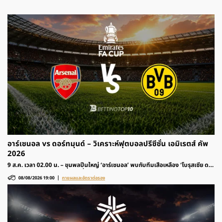
อาร์เซนอล vs ดอร์ทมุนด์ – วิเคราะห์ฟุตบอลปรีซีซั่น เอมิเรตส์ คัพ
2026
9 ส.ค. เวลา 02.00 น. – ขุนพลปืนใหญ่ ‘อาร์เซนอล’ พบกับทีมเสือเหลือง ‘โบรุสเซีย ด
อร์ทมุนด์’ รายการฟุตบอลปรีซีซั่น เอมิเรตส์ คัพ 2026 ติดตามวิเคราะห์ก่อนเกมและ
08/08/2026 19:00
ทายผลและอัตราต่อรอง
อัตราต่อรองได้ที่นี่