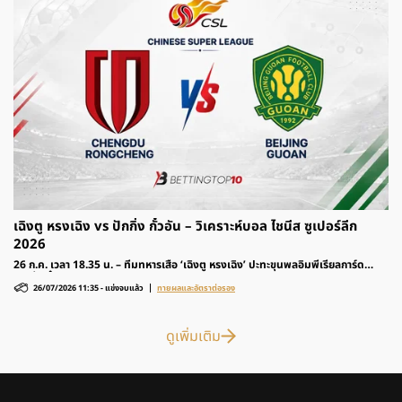
เฉิงตู หรงเฉิง vs ปักกิ่ง กั๋วอัน – วิเคราะห์บอล ไชนีส ซูเปอร์ลีก
2026
26 ก.ค. เวลา 18.35 น. – ทีมทหารเสือ ‘เฉิงตู หรงเฉิง’ ปะทะขุนพลอิมพีเรียลการ์ด
‘ปักกิ่ง กั๋วอัน’ รายการฟุตบอล ไชนีส ซูเปอร์ลีก 2026 ติดตามวิเคราะห์ก่อนเกมและ
26/07/2026 11:35
-
แข่งจบแล้ว
ทายผลและอัตราต่อรอง
อัตราต่อรองได้ที่นี่
ดูเพิ่มเติม