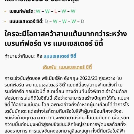
เบรนท์ฟอร์ด
:
W
–
W
–
L
–
W
–
W
แมนเชสเตอร์ ซิตี้
:
D
–
W
–
W
–
W
–
D
ใครจะมีโอกาสคว้าสามแต้มมากกว่าระหว่าง
เบรนท์ฟอร์ด vs แมนเชสเตอร์ ซิตี้
ทำนายว่าทีมชนะ คือ
แมนเชสเตอร์ ซิตี้
เดิมพัน แมนเชสเตอร์ ซิตี้
การแข่งขันฟุตบอล พรีเมียร์ลีก อังกฤษ 2022/23 คู่ระหว่าง ‘เบ
รนท์ฟอร์ด พบ แมนเชสเตอร์ ซิตี้’ แมตช์นี้ลงสนามฟาดแข้งที่ เบ
รนต์ฟอร์ด คอมมิวนิตี้ สเตเดี้ยม ทางด้านทีมผึ้งพิฆาตเจ้าบ้านด้วย
ฟอร์มการเล่นที่ดีในซีซั่นนี้ เชื่อว่าจะสามารถสร้างปัญหาให้กับ แมนฯ
ซิตี้ ได้อย่างแน่นอน โดยเฉพาะอย่างยิ่งถ้าหากผู้มาเยือนได้ทำการโร
เตชั้นนักเตะ แต่อย่างไรก็ตามทีมเรือใบสีฟ้าผู้มาเยือนก็คงหวังจะ
ชนะส่งท้ายฤกาล คาดว่าทีมจะพยายามรักษาโมเมนตัมที่ดี เพื่อเรียก
ความมั่นก่อนมุ่งหน้าสู่รอบชิงชนะเลิศใหญ่รายการฟุตบอลถ้วยทั้ง
สองรายการ การแข่งขันคงออกมาสูสีและสนุก ทั้งนี้ทีมเรือใบสีฟ้า