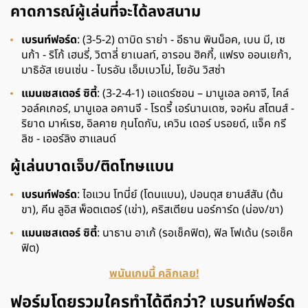
คาดการณ์ผู้เล่นที่จะได้ลงสนาม
เบรนท์ฟอร์ด
: (3-5-2) ดาบิด ราย่า - อีธาน พินน็อค, เบน มี, เซ
นก้า - ริโก้ เฮนรี่, วิตาลี่ ยาเนลท์, อารอน ฮิคกี้, แฟรง ออนเยก้า,
มาธิอัส เยนเซ่น - ไบรอัน เอ็มเบวโม่, โยอัน วิสซ่า
แมนเชสเตอร์ ซิตี้
: (3-2-4-1) เอแดร์ซอน – มานูเอล อคาจี, ไคล์
วอล์คเกอร์, มานูเอล อคานจี - โรดรี้ เอร์นานเดซ, จอห์น สโตนส์ -
ริยาด มาห์เรซ, อิลคาย กุนโดกัน, เควิน เดอร์ บรอยด์, แจ็ค กรี
ลิช - เออร์ลิง ฮาแลนด์
ผู้เล่นบาดเจ็บ/ติดโทษแบน
เบรนท์ฟอร์ด
: ไอแวน โทนี่ย์ (โดนแบน), ปอนตุส ยานส์สัน (ต้น
ขา), คีน ลูอิส พ็อตเตอร์ (เข่า), คริสเตียน นอร์การ์ด (น่อง/ขา)
แมนเชสเตอร์ ซิตี้
: นาธาน อาเก้ (รอเช็คฟิต), ฟิล โฟเด้น (รอเช็ค
ฟิต)
พนันเกมนี้ คลิกเลย!
ฟอร์มโดยรวมใครทำได้ดีกว่า? เบรนท์ฟอร์ด