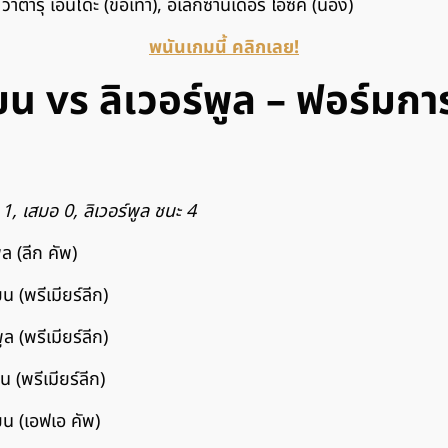
), วาตารุ เอนโดะ (ข้อเท้า), อเล็กซานเดอร์ ไอซัค (น่อง)
พนันเกมนี้ คลิกเลย!
ยน vs ลิเวอร์พูล – ฟอร์มการ
1, เสมอ 0, ลิเวอร์พูล ชนะ 4
ล (ลีก คัพ)
น (พรีเมียร์ลีก)
ล (พรีเมียร์ลีก)
 (พรีเมียร์ลีก)
ยน (เอฟเอ คัพ)