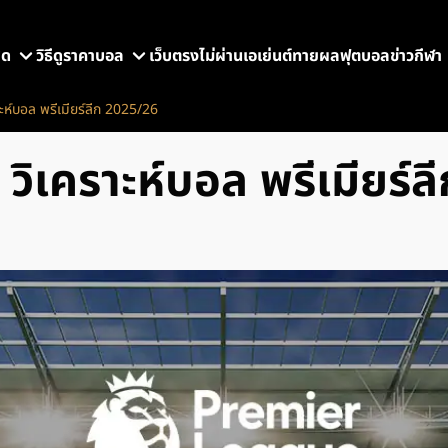
สุด
วิธีดูราคาบอล
เว็บตรงไม่ผ่านเอเย่นต์
ทายผลฟุตบอล
ข่าวกีฬา
ราะห์บอล พรีเมียร์ลีก 2025/26
– วิเคราะห์บอล พรีเมียร์