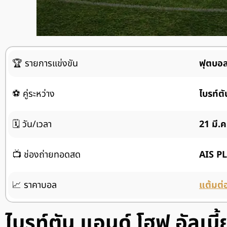
🏆
รายการแข่งขัน
ฟุตบอล
⚽
คู่ระหว่าง
ไบรท์ตั
🗓️
วัน/เวลา
21 มี.
📺
ช่องถ่ายทอดสด
AIS 
📈
ราคาบอล
แต้มต่อ
ไบรท์ตัน แอนด์ โฮฟ อัลเบี