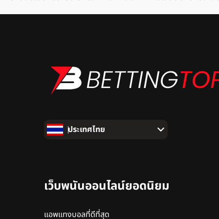
ประเทศไทย
เว็บพนันออนไลน์ยอดนิยม
แอพแทงบอลที่ดีที่สุด