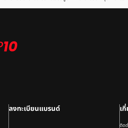
ลงทะเบียนแบรนด์
เกี
ติดต