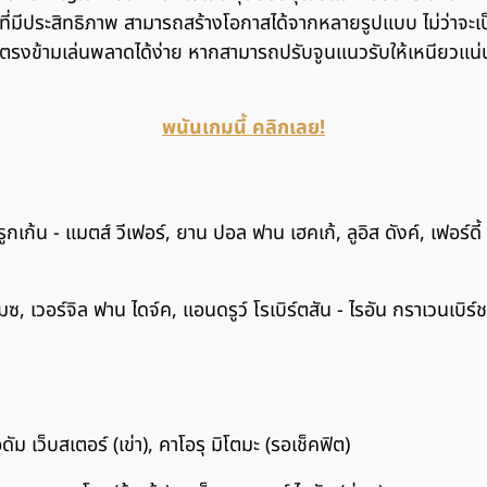
รุกที่มีประสิทธิภาพ สามารถสร้างโอกาสได้จากหลายรูปแบบ ไม่ว่าจะ
้ฝ่ายตรงข้ามเล่นพลาดได้ง่าย หากสามารถปรับจูนแนวรับให้เหนี
พนันเกมนี้ คลิกเลย!
ูกเก้น - แมตส์ วีเฟอร์, ยาน ปอล ฟาน เฮคเก้, ลูอิส ดังค์, เฟอร์ดี้
ซ, เวอร์จิล ฟาน ไดจ์ค, แอนดรูว์ โรเบิร์ตสัน - ไรอัน กราเวนเบิร์ช
อดัม เว็บสเตอร์ (เข่า), คาโอรุ มิโตมะ (รอเช็คฟิต)