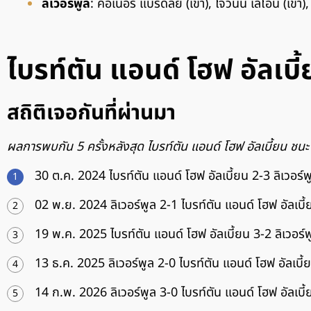
ลิเวอร์พูล
: คอเนอร์ แบรดลีย์ (เข่า), โจวันนี เลโอนี (เข่า
ไบรท์ตัน แอนด์ โฮฟ อัลเบี้
สถิติเจอกันที่ผ่านมา
ผลการพบกัน 5 ครั้งหลังสุด ไบรท์ตัน แอนด์ โฮฟ อัลเบี้ยน ชนะ 
30 ต.ค. 2024 ไบรท์ตัน แอนด์ โฮฟ อัลเบี้ยน 2-3 ลิเวอร์พู
02 พ.ย. 2024 ลิเวอร์พูล 2-1 ไบรท์ตัน แอนด์ โฮฟ อัลเบี้ย
19 พ.ค. 2025 ไบรท์ตัน แอนด์ โฮฟ อัลเบี้ยน 3-2 ลิเวอร์พู
13 ธ.ค. 2025 ลิเวอร์พูล 2-0 ไบรท์ตัน แอนด์ โฮฟ อัลเบี้ยน
14 ก.พ. 2026 ลิเวอร์พูล 3-0 ไบรท์ตัน แอนด์ โฮฟ อัลเบี้