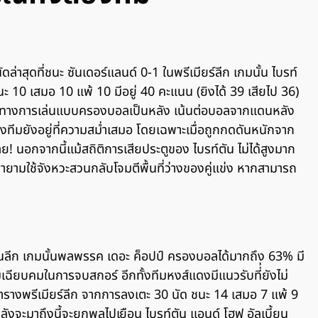
่าสุดที่ชนะ ซันเดอร์แลนด์ 0-1 ในพรีเมียร์ลีก เกมนั้น ไบรท์
นะ 10 เสมอ 10 แพ้ 10 มีอยู่ 40 คะแนน (ยิงได้ 39 เสียไป 36)
แนวทางการเล่นแบบครองบอลเป็นหลัง เน้นต่อบอลจากแดนหลัง
งทีมยังอยู่ที่ความสม่ำเสมอ โดยเฉพาะเมื่อถูกกดดันหนักจาก
ย! นอกจากนี้แม้สถิติการเสียประตูของ ไบรท์ตัน ไม่ได้สูงมาก
ยามใช้จังหวะสวนกลับโจมตีพื้นที่ว่างของคู่แข่ง หากสามารถ
1 ในลีก เกมนั้นพลพรรค เดอะ ค็อปป์ ครองบอลได้มากถึง 63% มี
มเฉียบคมในการจบสกอร์ อีกทั้งทีมหงส์แดงมีแนวรับที่่ยังไม่
งตารางพรีเมียร์ลีก จากการลงเตะ 30 นัด ชนะ 14 เสมอ 7 แพ้ 9
กำลังจะมาถึงนี้จะยกพลไปเยือน ไบรท์ตัน แอนด์ โฮฟ อัลเบี้ยน