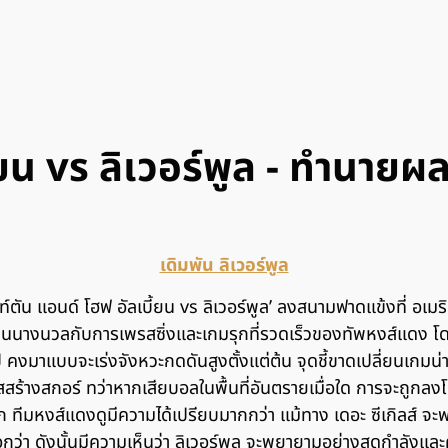
้ยน vs ลิเวอร์พูล - ทำนายผ
เดิมพัน ลิเวอร์พูล
ตัน แอนด์ โฮฟ อัลเบี้ยน vs ลิเวอร์พูล’ ลงสนามฟาดแข้งที่ อเมริก
มนนางนวลกับการเพรสซิ่งและเกมรุกที่รวดเร็วของทัพหงส์แดง โดยช
 คงมาแบบจะเร่งจังหวะกดดันสูงตั้งแต่ต้น จุดชี้ขาดเปลี่ยนเกม
าสสร้างสกอร์ ทว่าหากเสียบอลในพื้นที่อันตรายเมื่อใด การจะถูกล
มหงส์แดงดูมีความได้เปรียบมากกว่า แม้ทาง เดอะ ซีเกิลส์ จะพอสู้ไ
กว่า ดังนั้นมีความเห็นว่า ลิเวอร์พูล จะพยายามอย่างสุดกำลังและ