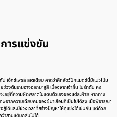
ลการแข่งขัน
ัน เอ็กซ์เพรส สเตเดียม คาดว่าศึกสัตว์ปีกแมตช์นี้มีแนวโน้ม
่วงต้นเกมอาจออกมาสูสี เนื่องจากเจ้าถิ่น ไบร์ทตัน คง
น่าจะอยู่ที่ความผิดพลาดในแดนตัวเองของแต่ละฝ่าย หากทาง
งโทษจากความเฉียบคมของผู้มาเยือนก็เป็นไปได้สูง เมื่อพิจารณา
ด้และมีช่วงเวลาที่สร้างปัญหาให้คู่แข่งได้เช่นกัน แต่ด้วย
คว้าสามแต้มกลับไปได้