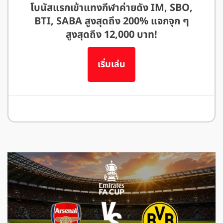
โบนัสแรกเข้าแทงกีฬาค่ายดัง IM, SBO,
BTI, SABA สูงสุดถึง 200% แจกจุก ๆ
สูงสุดถึง 12,000 บาท!
เริ่มเล่น
อ่านรีวิว JBO