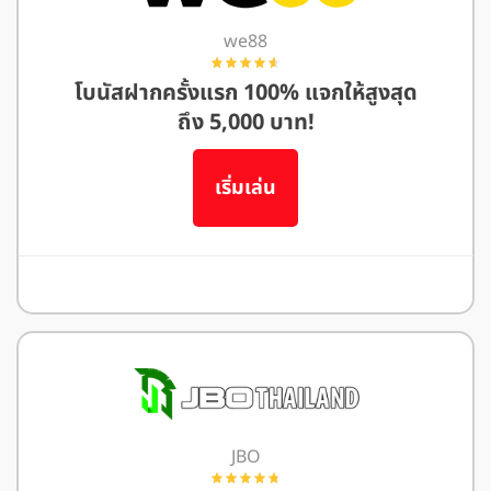
we88
โบนัสฝากครั้งแรก 100% แจกให้สูงสุด
ถึง 5,000 บาท!
เริ่มเล่น
อ่านรีวิว We88
JBO