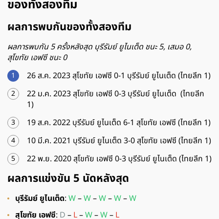
ของทั้งสองทีม
ผลการพบกันของทั้งสองทีม
ผลการพบกัน 5 ครั้งหลังสุด บุรีรัมย์ ยูไนเต็ด ชนะ 5, เสมอ 0,
สุโขทัย เอฟซี ชนะ 0
26 ส.ค. 2023 สุโขทัย เอฟซี 0-1 บุรีรัมย์ ยูไนเต็ด (ไทยลีก 1)
22 ม.ค. 2023 สุโขทัย เอฟซี 0-3 บุรีรัมย์ ยูไนเต็ด (ไทยลีก
1)
19 ส.ค. 2022 บุรีรัมย์ ยูไนเต็ด 6-1 สุโขทัย เอฟซี (ไทยลีก 1)
10 มี.ค. 2021 บุรีรัมย์ ยูไนเต็ด 3-0 สุโขทัย เอฟซี (ไทยลีก 1)
22 พ.ย. 2020 สุโขทัย เอฟซี 0-3 บุรีรัมย์ ยูไนเต็ด (ไทยลีก 1)
ผลการแข่งขัน 5 นัดหลังสุด
บุรีรัมย์ ยูไนเต็ด
:
W
–
W
–
W
–
W
–
W
สุโขทัย เอฟซี
:
D
–
L
–
W
–
W
–
L