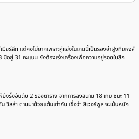
เมียร์ลีก แต่คงไม่ยากเพราะคู่แข่งในเกมนี้เป็นรองจ่าฝูงทีมหงส์
3 มีอยู่ 31 คะแนน ยังต้องเร่งเครื่องเพื่อความอยู่รอดในลีก
ะทำให้ยังรั้งอันดับ 2 ของตาราง จากการลงสนาม 18 เกม ชนะ 11
 วิลล่า ตามมาด้วยแต้มเท่ากัน เชื่อว่า ลิเวอร์พูล จะเน้นหนัก