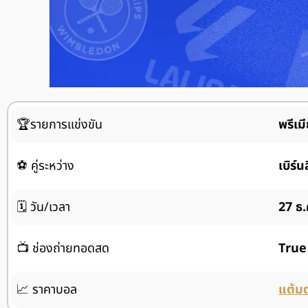
🏆รายการแข่งขัน
พรีเม
⚽ คู่ระหว่าง
เบิร์น
🗓️ วัน/เวลา
27 ธ.
📺 ช่องถ่ายทอดสด
True
📈 ราคาบอล
แต้มต่