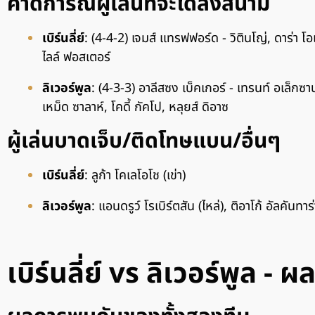
คาดการณ์ผู้เล่นที่จะได้ลงสนาม
เบิร์นลี่ย์
: (4-4-2) เจมส์ แทรฟฟอร์ด - วิตินโญ่, ดาร่า โอเช
ไลล์ ฟอสเตอร์
ลิเวอร์พูล
: (4-3-3) อาลีสซง เบ็คเกอร์ - เทรนท์ อเล็กซา
เหม็ด ซาลาห์, โคดี้ กัคโป, หลุยส์ ดิอาซ
ผู้เล่นบาดเจ็บ/ติดโทษแบน/อื่นๆ
เบิร์นลี่ย์
: ลูก้า โคเลโอโช (เข่า)
ลิเวอร์พูล
: แอนดรูว์ โรเบิร์ตสัน (ไหล่), ติอาโก้ อัลคันทา
เบิร์นลี่ย์ vs ลิเวอร์พูล 