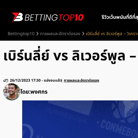
รีวิวเว็บพนันที่ดีที่
Bettingtop10
ทายผลและอัตราต่อรอง
เบิร์นลี่ย์ vs ลิเวอร์พูล – วิเ
เบิร์นลี่ย์ vs ลิเวอร์พู
26/12/2023 17:30
-
แข่งจบแล้ว
ทายผลและอัตราต่อรอง
โดย:
พงศกร