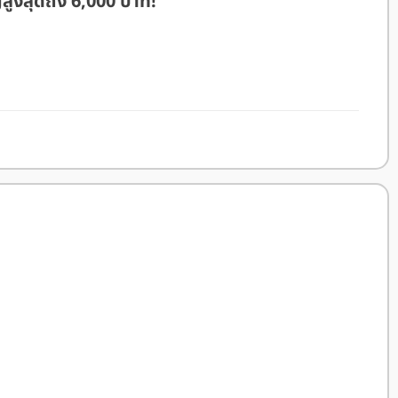
ูงสุดถึง 6,000 บาท!