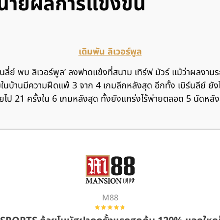
- ทำนายผลการแข่งขัน
เดิมพัน ลิเวอร์พูล
ลี่ย์ พบ ลิเวอร์พูล’ ลงฟาดแข้งที่สนาม เทิร์ฟ มัวร์ แม้ว่าผลงาน
่ เกมในบ้านมีความฝืดแพ้ 3 จาก 4 เกมลีกหลังสุด อีกทั้ง เบิร์นลี
ายไป 21 ครั้งใน 6 เกมหลังสุด ทั้งยังแกร่งไร้พ่ายตลอด 5 นัดหลังสุ
M88