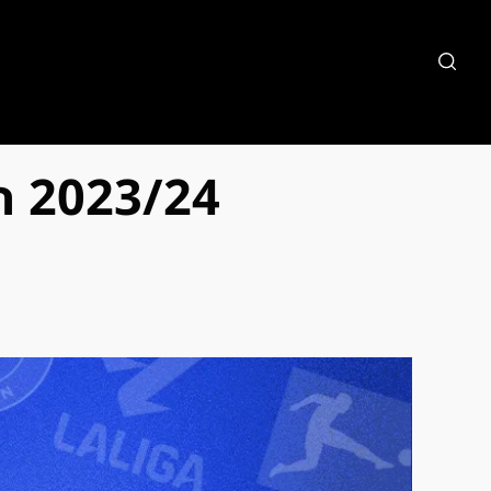
์ลีก 2023/24