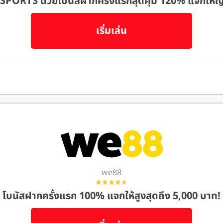
MSPORTS ด้วยโบนัสฝากครั้งแรกสุดคุ้ม 120% แจกใหญ่ส
เริ่มเล่น
we88
โบนัสฝากครั้งแรก 100% แจกให้สูงสุดถึง 5,000 บาท!