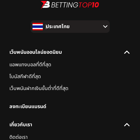
ประเทศไทย
เว็บพนันออนไลน์ยอดนิยม
แอพแทงบอลที่ดีที่สุด
โบนัสกีฬาดีที่สุด
เว็บพนันฝากเงินขั้นต่ำที่ดีที่สุด
ลงทะเบียนแบรนด์
เกี่ยวกับเรา
ติดต่อเรา