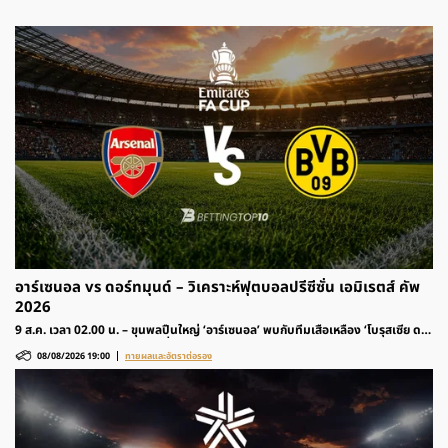
อาร์เซนอล vs ดอร์ทมุนด์ – วิเคราะห์ฟุตบอลปรีซีซั่น เอมิเรตส์ คัพ
2026
9 ส.ค. เวลา 02.00 น. – ขุนพลปืนใหญ่ ‘อาร์เซนอล’ พบกับทีมเสือเหลือง ‘โบรุสเซีย ด
อร์ทมุนด์’ รายการฟุตบอลปรีซีซั่น เอมิเรตส์ คัพ 2026 ติดตามวิเคราะห์ก่อนเกมและ
08/08/2026 19:00
ทายผลและอัตราต่อรอง
อัตราต่อรองได้ที่นี่