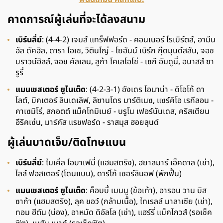
คาดการณ์ผู้เล่นที่จะได้ลงสนาม
เบิร์นลี่ย์
: (4-4-2) เจมส์ แทร็ฟฟอร์ด - คอนเนอร์ โรเบิร์ตส์, อามีน
อัล ดัคฮิล, ดารา โอเช, วิตินโญ่ - โยฮันน์ เบิร์ก กุ๊ดมุนด์สสัน, จอช
บราวน์ฮิลล์, จอช คัลเลน, ลูก้า โคเลโอโช่ - เซกี อัมดูนี่, อนาสส์ ซา
รูรี่
แมนเชสเตอร์ ยูไนเต็ด
: (4-2-3-1) อังเดร โอนาน่า - ดิโอโก้ ดา
โลต์, บิคเตอร์ ลินเดเลิฟ, ลิซานโดร มาร์ติเนซ, แซร์คิโอ เรกีลอน -
คาเซมิโร่, สกอตต์ แม็คโทมิเนย์ - บรูโน เฟอร์นันเดส, คริสเตียน
อีริคเซ่น, มาร์คัส แรชฟอร์ด - ราสมุส ฮอยลุนด์
ผู้เล่นบาดเจ็บ/ติดโทษแบน
เบิร์นลี่ย์
: ไมเคิ่ล โอบาเฟมี่ (แฮมสตริง), ฮยาลมาร์ เอ็คดาล (เข่า),
ไลล์ ฟอสเตอร์ (โดนแบน), ดาร์โก้ เชอร์ลินอฟ (พักฟื้น)
แมนเชสเตอร์ ยูไนเต็ด
: ค็อบบี้ เมนนู (ข้อเท้า), อารอน วาน บิส
ซาก้า (แฮมสตริง), ลุค ชอว์ (กล้ามเนื้อ), ไทเรลล์ มาลาเซีย (เข่า),
ทอม ฮีตัน (น่อง), อาหมัด ดิอัลโล (เข่า), แฮร์รี่ แม็คไกวส์ (รอเช็ค