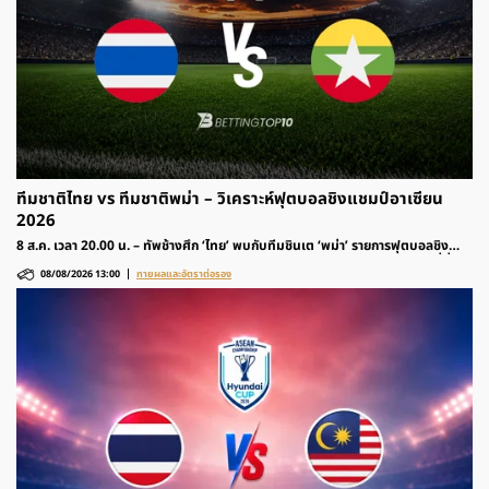
ทีมชาติไทย vs ทีมชาติพม่า – วิเคราะห์ฟุตบอลชิงแชมป์อาเซียน
2026
8 ส.ค. เวลา 20.00 น. – ทัพช้างศึก ‘ไทย’ พบกับทีมชินเต ‘พม่า’ รายการฟุตบอลชิง
แชมป์อาเซียน 2026 รอบแบ่งกลุ่ม ติดตามวิเคราะห์ก่อนเกมและอัตราต่อรองได้ที่นี่
08/08/2026 13:00
ทายผลและอัตราต่อรอง