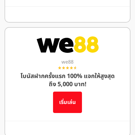
อ่านรีวิว M88
we88
โบนัสฝากครั้งแรก 100% แจกให้สูงสุด
ถึง 5,000 บาท!
เริ่มเล่น