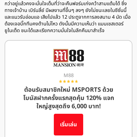
กว่าอยู่แล้วคงจะมั่นใจเต็มที่ว่าจะคืนฟอร์มเก่งคว้าสามแต้มได้ ซึ่ง
ทางเจ้าบ้าน เบิร์นลี่ย์ มีผลงานที่ขึ้นๆ ลงๆ ยังไม่ชนะเลยในซีซั่นนี้
และแนวรับอ่อนแอ เสียไปแล้ว 12 ประตูจากการลงสนาม 4 นัด เมื่อ
ต้องเจอบิ๊กทีมคงต้านไม่ไหว ดังนั้นมีความเห็นว่า แมนเชสเตอร์
ยูไนเต็ด ชนะได้และเรียกความมั่นใจในลีกคืนมาสำเร็จ
M88
ต้อนรับสมาชิกใหม่ MSPORTS ด้วย
โบนัสฝากครั้งแรกสุดคุ้ม 120% แจก
ใหญ่สูงสุดถึง 6,000 บาท!
เริ่มเล่น