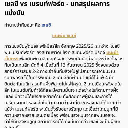
เชลซี
vs
เบรนท์ฟอร์ด - บทสรุปผลการ
แข่งขัน
ทำนายว่าทีมชนะ คือ
เชลซี
เดิมพัน เชลซี
การแข่งขันฟุตบอล พรีเมียร์ลีก อังกฤษ 2025/26 ระหว่าง ‘เชลซี
พบ เบรนท์ฟอร์ด’ ลงสนามฟาดแข้งที่ สแตมฟอร์ด บริดจ์
แนะนำ
เว็บตรง
เพื่อเดิมพัน คลิกเลย! ผลการพบกันนัดล่าสุดระหว่างทั้งสอง
ทีมเป็นเกมลีก นัดที่ 4 เมื่อวันที่ 13 กันยายน 2025 ซึ่งจบลงด้วย
สกอร์การเสมอ 2-2 ทางเจ้าถิ่นทีมสิงห์บลูไม่สามารถเอาชนะ เบ
รนท์ฟอร์ด ได้ในการพบกัน 2
เกมลีกที่ผ่านมา แต่ก็ไม่แพ้
4
นัด
ติดต่อกันในลีก
ส่วนทีมผึ้งพิฆาต
ไม่แพ้ใครใน 2 เกมเยือนหลังสุดใน
ลีก โมเมนตัมทีมทำได้ดีและมีความมั่นใจ แต่อย่างไรก็ตามทางฝั่ง
เชลซี มีความได้เปรียบหลายด้าน ทั้งศักยภาพผู้เล่นและการได้
เปรียบจากการลงเล่นในบ้าน คาดว่าเจ้าถิ่นจะครองบอลได้มากกว่า
แม้ว่า เบรนท์ฟอร์ด จะเน้นตั้งรับอย่างรัดกุม แต่เชื่อว่าเกมบุกที่มี
ความหลากหลายและมต่อเนื่อง พร้อมแรงหนุนจากแฟนบอล จะ
ทำให้ทีมสิงห์บลูคุมสถานการณ์ได้ ดังนั้นคาดว่า เชลซี จะเป็นผู้ชนะ