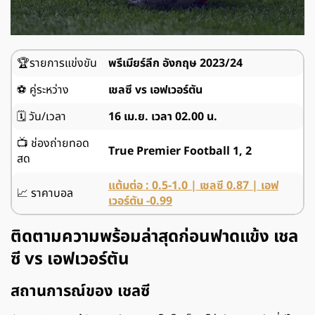
🏆รายการแข่งขัน
พรีเมียร์ลีก อังกฤษ 2023/24
⚽ คู่ระหว่าง
เชลซี vs เอฟเวอร์ตัน
🗓️ วัน/เวลา
16 เม.ย. เวลา 02.00 น.
📺 ช่องถ่ายทอด
True Premier Football 1, 2
สด
แต้มต่อ : 0.5-1.0 | เชลซี 0.87 | เอฟ
📈 ราคาบอล
เวอร์ตัน -0.99
ติดตามความพร้อมล่าสุดก่อนฟาดแข้ง เชล
ซี vs เอฟเวอร์ตัน
สถานการณ์ของ เชลซี