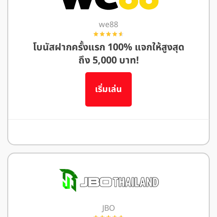
we88
โบนัสฝากครั้งแรก 100% แจกให้สูงสุด
ถึง 5,000 บาท!
เริ่มเล่น
อ่านรีวิว We88
JBO