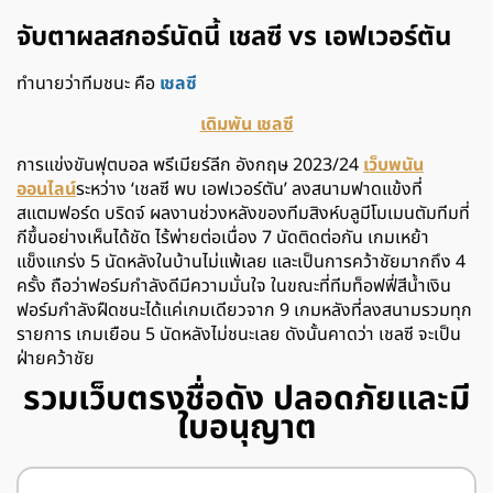
จับตาผลสกอร์นัดนี้ เชลซี vs เอฟเวอร์ตัน
ทำนายว่าทีมชนะ คือ
เชลซี
เดิมพัน เชลซี
การแข่งขันฟุตบอล พรีเมียร์ลีก อังกฤษ 2023/24
เว็บพนัน
ออนไลน์
ระหว่าง ‘เชลซี พบ เอฟเวอร์ตัน’ ลงสนามฟาดแข้งที่
สแตมฟอร์ด บริดจ์ ผลงานช่วงหลังของทีมสิงห์บลูมีโมเมนตัมทีมที่
กีขึ้นอย่างเห็นได้ชัด ไร้พ่ายต่อเนื่อง 7 นัดติดต่อกัน เกมเหย้า
แข็งแกร่ง 5 นัดหลังในบ้านไม่แพ้เลย และเป็นการคว้าชัยมากถึง 4
ครั้ง ถือว่าฟอร์มกำลังดีมีความมั่นใจ ในขณะที่ทีมท็อฟฟี่สีน้ำเงิน
ฟอร์มกำลังฝืดชนะได้แค่เกมเดียวจาก 9 เกมหลังที่ลงสนามรวมทุก
รายการ เกมเยือน 5 นัดหลังไม่ชนะเลย ดังนั้นคาดว่า เชลซี จะเป็น
ฝ่ายคว้าชัย
รวมเว็บตรงชื่อดัง ปลอดภัยและมี
ใบอนุญาต