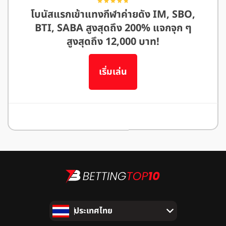
โบนัสแรกเข้าแทงกีฬาค่ายดัง IM, SBO,
BTI, SABA สูงสุดถึง 200% แจกจุก ๆ
สูงสุดถึง 12,000 บาท!
เริ่มเล่น
อ่านรีวิว JBO
ประเทศไทย