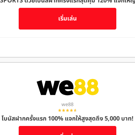
MSPORTS ด้วยโบนัสฝากครั้งแรกสุดคุ้ม 120% แจกใหญ่ส
เริ่มเล่น
we88
โบนัสฝากครั้งแรก 100% แจกให้สูงสุดถึง 5,000 บาท!