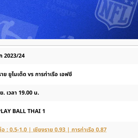
ีก 2023/24
ราย ยูไนเต็ด vs การท่าเรือ เอฟซี
ย. เวลา 19.00 น.
PLAY BALL THAI 1
่อ : 0.5-1.0 | เชียงราย 0.93 | การท่าเรือ 0.87