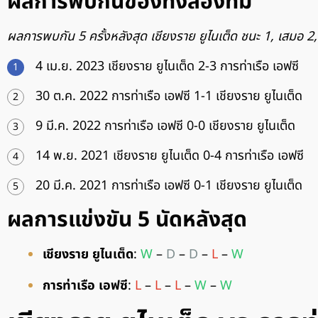
ผลการพบกันของทั้งสองทีม
ผลการพบกัน 5 ครั้งหลังสุด เชียงราย ยูไนเต็ด ชนะ 1, เสมอ 2, 
4 เม.ย. 2023 เชียงราย ยูไนเต็ด 2-3 การท่าเรือ เอฟซี
30 ต.ค. 2022 การท่าเรือ เอฟซี 1-1 เชียงราย ยูไนเต็ด
9 มี.ค. 2022 การท่าเรือ เอฟซี 0-0 เชียงราย ยูไนเต็ด
14 พ.ย. 2021 เชียงราย ยูไนเต็ด 0-4 การท่าเรือ เอฟซี
20 มี.ค. 2021 การท่าเรือ เอฟซี 0-1 เชียงราย ยูไนเต็ด
ผลการแข่งขัน 5 นัดหลังสุด
เชียงราย ยูไนเต็ด
:
W
–
D
–
D
–
L
–
W
การท่าเรือ เอฟซี
:
L
–
L
–
L
–
W
–
W