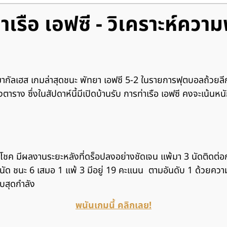
่าเรือ เอฟซี - วิเคราะห์ควา
 มากัลเฮส เกมล่าสุดชนะ พัทยา เอฟซี 5-2 ในรายการฟุตบอลถ้วยลี
ราง ซึ่งในสัปดาห์นี้มีเปิดบ้านรับ การท่าเรือ เอฟซี คงจะเน้นหนักอ
ฒน์ชัยโชค มีผลงานระยะหลังที่ดร็อปลงอย่างชัดเจน แพ้มา 3 นัดติดต
นัด ชนะ 6 เสมอ 1 แพ้ 3 มีอยู่ 19 คะแนน ตามอันดับ 1 ด้วยความห
แบบสุดกำลัง
พนันเกมนี้ คลิกเลย!