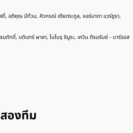
สดิ์, อติคุณ มีท้วม, ศิวกรณ์ เตียตระกูล, จอร์นาตา แวร์ซูรา,
มภักดิ์, บดินทร์ ผาลา, โนโบรุ ชิมูระ, เควิน ดีรมรัมย์ - บาร์รอส
้งสองทีม