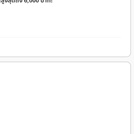
ูงสุดถึง 6,000 บาท!