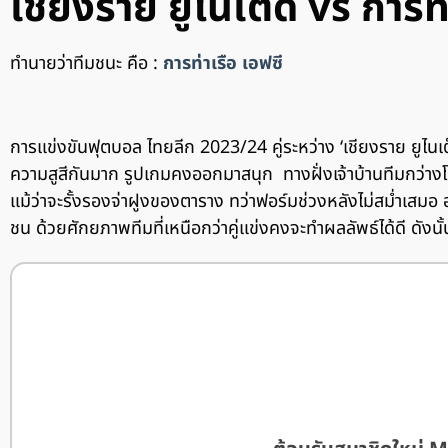
เชียงราย ยูไนเต็ด vs การท
ทำนายว่าทีมชนะ คือ :
การท่าเรือ เอฟซี
การแข่งขันฟุตบอล ไทยลีก 2023/24 คู่ระหว่าง ‘เชียงราย ยูไนเต็
ความสูสีกันมาก รูปเกมคงออกมาสนุก ทางฝั่งเจ้าบ้านทีมกว่างโซ
แม้ว่าจะรั้งรองจ่าฝูงของตาราง ทว่าฟอร์มช่วงหลังไม่สม่ำเสมอ
ชน ด้วยศักยภาพทีมที่เหนือกว่าคู่แข่งคงจะทำผลลัพธ์ได้ดี ดังนั้