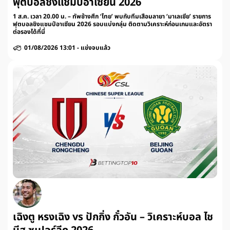
ฟุตบอลชิงแชมป์อาเซียน 2026
1 ส.ค. เวลา 20.00 น. – ทัพช้างศึก ‘ไทย’ พบกับทีมเสือมลายา ‘มาเลเซีย’ รายการ
ฟุตบอลชิงแชมป์อาเซียน 2026 รอบแบ่งกลุ่ม ติดตามวิเคราะห์ก่อนเกมและอัตรา
ต่อรองได้ที่นี่
01/08/2026 13:01
-
แข่งจบแล้ว
เฉิงตู หรงเฉิง vs ปักกิ่ง กั๋วอัน – วิเคราะห์บอล ไช