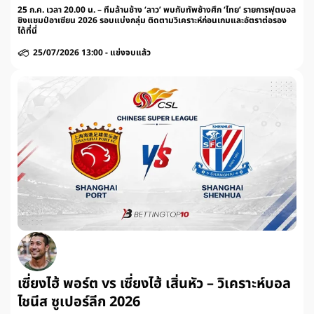
25 ก.ค. เวลา 20.00 น. – ทีมล้านช้าง ‘ลาว’ พบกับทัพช้างศึก ‘ไทย’ รายการฟุตบอล
ชิงแชมป์อาเซียน 2026 รอบแบ่งกลุ่ม ติดตามวิเคราะห์ก่อนเกมและอัตราต่อรอง
ได้ที่นี่
25/07/2026 13:00
-
แข่งจบแล้ว
เซี่ยงไฮ้ พอร์ต vs เซี่ยงไฮ้ เสิ่นหัว – วิเคราะห์บอล
ไชนีส ซูเปอร์ลีก 2026