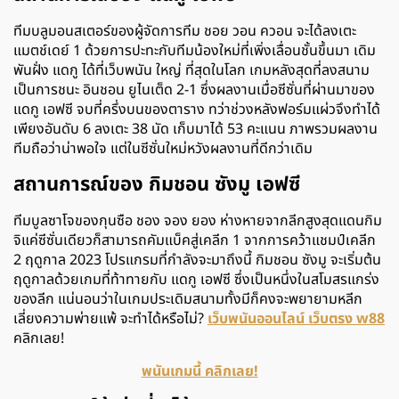
ทีมบลูมอนสเตอร์ของผู้จัดการทีม ชอย วอน ควอน จะได้ลงเตะ
แมตช์เดย์ 1 ด้วยการปะทะกับทีมน้องใหม่ที่เพิ่งเลื่อนชั้นขึ้นมา เดิม
พันฝั่ง แดกู ได้ที่เว็บพนัน ใหญ่ ที่สุดในโลก เกมหลังสุดที่ลงสนาม
เป็นการชนะ อินชอน ยูไนเต็ด 2-1 ซึ่งผลงานเมื่อซีซั่นที่ผ่านมาของ
แดกู เอฟซี จบที่ครึ่งบนของตาราง ทว่าช่วงหลังฟอร์มแผ่วจึงทำได้
เพียงอันดับ 6 ลงเตะ 38 นัด เก็บมาได้ 53 คะแนน ภาพรวมผลงาน
ทีมถือว่าน่าพอใจ แต่ในซีซั่นใหม่หวังผลงานที่ดีกว่าเดิม
สถานการณ์ของ กิมชอน ซังมู เอฟซี
ทีมบูลซาโจของกุนซือ ชอง จอง ยอง ห่างหายจากลีกสูงสุดแดนกิม
จิแค่ซีซั่นเดียวก็สามารถคัมแบ็คสู่เคลีก 1 จากการคว้าแชมป์เคลีก
2 ฤดูกาล 2023 โปรแกรมที่กำลังจะมาถึงนี้ กิมชอน ซังมู จะเริ่มต้น
ฤดูกาลด้วยเกมที่ท้าทายกับ แดกู เอฟซี ซึ่งเป็นหนึ่งในสโมสรแกร่ง
ของลีก แน่นอนว่าในเกมประเดิมสนามทั้งมีก็คงจะพยายามหลีก
เลี่ยงความพ่ายแพ้ จะทำได้หรือไม่?
เว็บพนันออนไลน์ เว็บตรง w88
คลิกเลย!
พนันเกมนี้ คลิกเลย!