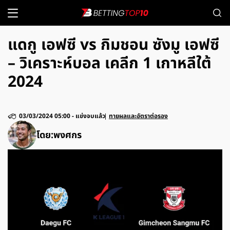
แดกู เอฟซี vs กิมชอน ซังมู เอฟซี
– วิเคราะห์บอล เคลีก 1 เกาหลีใต้
2024
03/03/2024 05:00
-
แข่งจบแล้ว
ทายผลและอัตราต่อรอง
โดย:
พงศกร