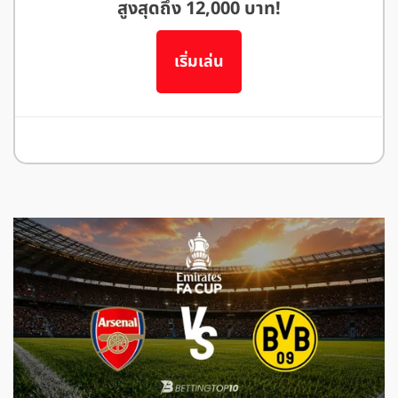
สูงสุดถึง 12,000 บาท!
เริ่มเล่น
อ่านรีวิว JBO