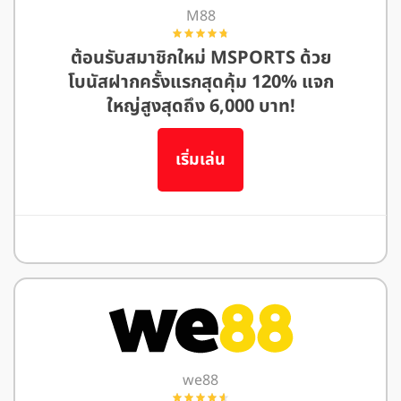
M88
ต้อนรับสมาชิกใหม่ MSPORTS ด้วย
โบนัสฝากครั้งแรกสุดคุ้ม 120% แจก
ใหญ่สูงสุดถึง 6,000 บาท!
เริ่มเล่น
อ่านรีวิว M88
we88