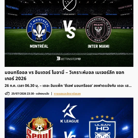
มอนทรีออล vs อินเตอร์ ไมอามี่ – วิเคราะห์บอล เมเจอร์ลีก ซอก
เกอร์ 2026
26 ก.ค. เวลา 06.30 น. – เดอะ อิมแพ็ค ‘ซีเอฟ มอนทรีออล’ ลงฟาดแข้งกับ เดอะ เฮ
รอนส์ ‘อินเตอร์ ไมอามี่’ รายการฟุตบอล เมเจอร์ลีก ซอกเกอร์ 2026 สหรัฐอเมริกา
25/07/2026 23:30
-
แข่งจบแล้ว
ทายผลและอัตราต่อรอง
ติดตามวิเคราะห์ก่อนเกมและอัตราต่อรองได้ที่นี่