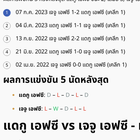
07 ก.ค. 2023 เจจู เอฟซี 1-2 แดกู เอฟซี (เคลีก 1)
04 มี.ค. 2023 แดกู เอฟซี 1-1 เจจู เอฟซี (เคลีก 1)
13 ก.ย. 2022 เจจู เอฟซี 2-2 แดกู เอฟซี (เคลีก 1)
21 มิ.ย. 2022 แดกู เอฟซี 1-0 เจจู เอฟซี (เคลีก 1)
02 เม.ย. 2022 เจจู เอฟซี 0-0 แดกู เอฟซี (เคลีก 1)
ผลการแข่งขัน 5 นัดหลังสุด
แดกู เอฟซี
:
D
–
L
–
D
–
L
–
D
เจจู เอฟซี
:
L
–
W
–
D
–
L
–
L
แดกู เอฟซี vs เจจู เอฟซี