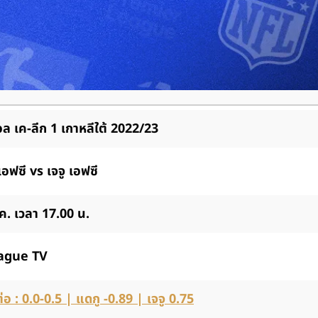
ล เค-ลีก 1 เกาหลีใต้ 2022/23
เอฟซี vs เจจู เอฟซี
ค. เวลา 17.00 น.
ague TV
่อ : 0.0-0.5 | แดกู -0.89 | เจจู 0.75