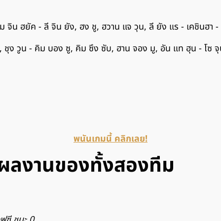
คิม จิน ฮยัค - ลี จิน ยัง, ฮง ชู, ฮวาน แจ วุน, ลี ยัง แร - เคชินฮ
 ชุง วูน - คิม บอง ซู, คิม ซึง ซับ, ฮาน จอง มู, อัน แท ฮุน - โซ จุน 
พนันเกมนี้ คลิกเลย!
 - ผลงานของทั้งสองทีม
อฟซี ชนะ 0