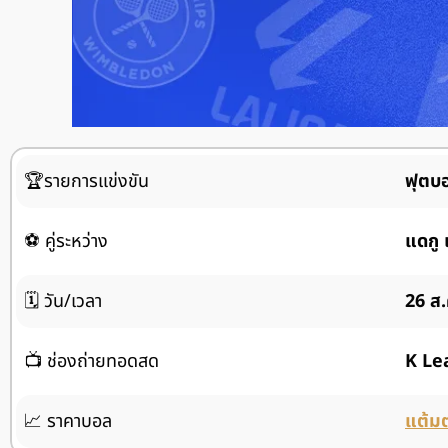
🏆รายการแข่งขัน
ฟุตบอ
⚽ คู่ระหว่าง
แดกู 
🗓️ วัน/เวลา
26 ส.
📺 ช่องถ่ายทอดสด
K Le
📈 ราคาบอล
แต้มต