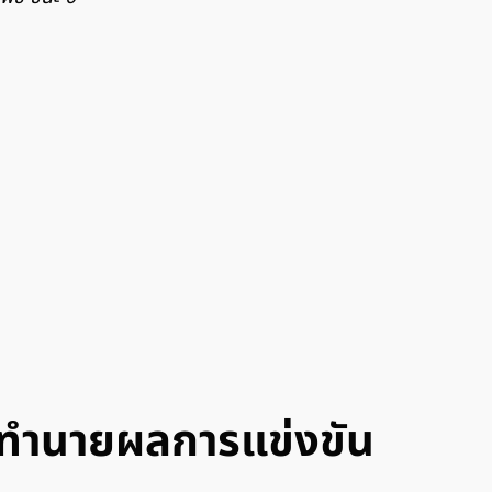
 - ทำนายผลการแข่งขัน