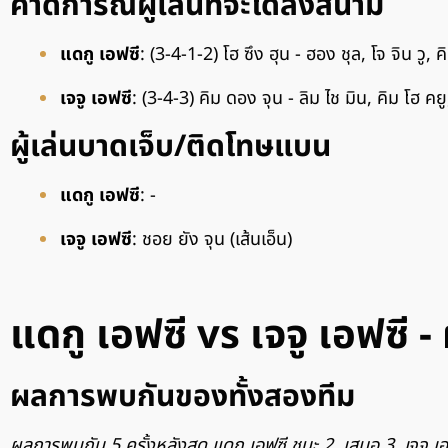
คาดการณ์ผู้เล่นที่จะได้ลงสนาม
แดกู เอฟซี
: (3-4-1-2) โฮ ซึง ฮุน - ฮอง ชุล, โจ จิน วู, 
เจจู เอฟซี
: (3-4-3) คิม ดอง จุน - ลิม ไช มิน, คิม โฮ คยู,
ผู้เล่นบาดเจ็บ/ติดโทษแบน
แดกู เอฟซี
: -
เจจู เอฟซี
: ชอย ยัง จุน (เส้นเอ็น)
แดกู เอฟซี vs เจจู เอฟซี
ผลการพบกันของทั้งสองทีม
ผลการพบกัน 5 ครั้งหลังสุด แดกู เอฟซี ชนะ 2, เสมอ 3, เจจู เ