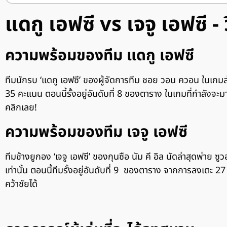
แดกู เอฟซี vs เจจู เอฟซี 
ความพร้อมของทีม แดกู เอฟซี
ทีมนักรบ ‘แดกู เอฟซี’ ของผู้จัดการทีม ชอย วอน ควอน ในเกมล
35 คะแนน ตอนนี้รั้งอยู่อันดับที่ 8 ของตาราง ในเกมที่กำลังจะมาถ
คลิกเลย!
ความพร้อมของทีม เจจู เอฟซี
ทีมช้างยูกอง ‘เจจู เอฟซี’ ของกุนซือ นัม คี อิล นัดล่าสุดพ่า
เท่านั้น ตอนนี้ทีมรั้งอยู่อันดับที่ 9 ของตาราง จากการลงเตะ 2
คว้าชัยได้