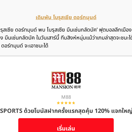
เดิมพัน โบรุสเซีย ดอร์ทมุนด์
สเซีย ดอร์ทมุนด์ พบ โบรุสเซีย มึนเช่นกลัดบัค’ ฟุตบอลลีกเมืองเบ
 มึนเช่นกลัดบัค ในวันเสาร์นี้ ทีมสิงห์หนุ่มแม้ว่าเกมล่าสุดจะชนะ
 ดอร์ทมุนด์ จะเอาชนะได้
M88
MSPORTS ด้วยโบนัสฝากครั้งแรกสุดคุ้ม 120% แจกใหญ่ส
เริ่มเล่น