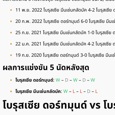
11 พ.ย. 2022 โบรุสเซีย มึนเช่นกลัดบัค 4-2 โบรุสเซีย 
20 ก.พ. 2022 โบรุสเซีย ดอร์ทมุนด์ 6-0 โบรุสเซีย มึนเ
25 ก.ย. 2021 โบรุสเซีย มึนเช่นกลัดบัค 1-0 โบรุสเซีย ด
22 ม.ค. 2021 โบรุสเซีย มึนเช่นกลัดบัค 4-2 โบรุสเซีย ด
19 ก.ย. 2020 โบรุสเซีย ดอร์ทมุนด์ 3-0 โบรุสเซีย มึนเช
ผลการแข่งขัน 5 นัดหลังสุด
โบรุสเซีย ดอร์ทมุนด์
:
W
–
D
–
W
–
D
–
W
โบรุสเซีย มึนเช่นกลัดบัค
:
W
–
L
–
L
–
D
–
L
โบรุสเซีย ดอร์ทมุนด์ vs โ