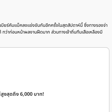
ียร์คัมแบ็คลงแข่งขันกันอีกครั้งในสุดสัปดาห์นี้ ซึ่งทางรองจ่า
ได้ ทว่าก่อนหน้าผลงานฝืดมาก ส่วนทางเจ้าถิ่นทีมเสือเหลืองมี
ูงสุดถึง 6,000 บาท!