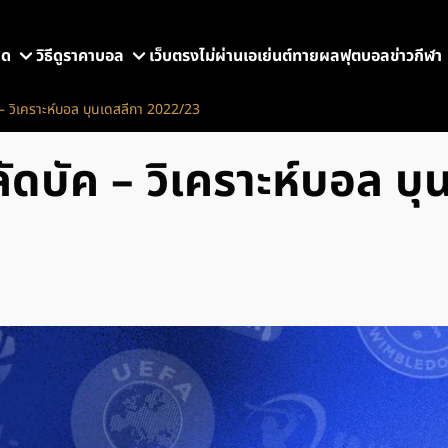
สุด
วิธีดูราคาบอล
เว็บตรงไม่ผ่านเอเย่นต์
ทายผลฟุตบอล
ข่าวกีฬา
 – วิเคราะห์บอล บุนเดสลีกา 2022/23
ลัดบัค – วิเคราะห์บอล 