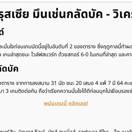
รุสเซีย มึนเช่นกลัดบัค - วิ
ด์
และมั่นใจก่อนเกมนัดนี้อยู่ในอันดับที่ 2 ของตาราง ซึ่งฤดูกาลนี้ท
น เกมล่าสุดชนะ โวล์ฟสบวร์ก ด้วยสกอร์ 6-0 ในเกมที่ล่าสุด และคา
ัดบัค
 10 ของตาราง จากการลงสนาม 31 นัด ชนะ 20 เสมอ 4 แพ้ 7 มี 64 คะ
นะมา 3 เกมติดต่อกัน ถือว่าเรียกความมั่นใจได้ดีก่อนบุกไปเยือนรองจ่
พนันเกมนี้ คลิกเลย!