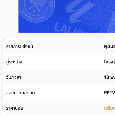
รายการแข่งขัน
ฟุตบ
คู่ระหว่าง
โบรุส
วัน/เวลา
13 พ.
ช่องถ่ายทอดสด
PPT
ราคาบอล
แต้มต