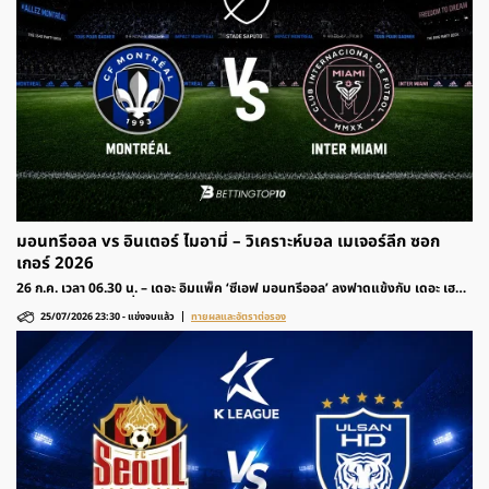
มอนทรีออล vs อินเตอร์ ไมอามี่ – วิเคราะห์บอล เมเจอร์ลีก ซอก
เกอร์ 2026
26 ก.ค. เวลา 06.30 น. – เดอะ อิมแพ็ค ‘ซีเอฟ มอนทรีออล’ ลงฟาดแข้งกับ เดอะ เฮ
รอนส์ ‘อินเตอร์ ไมอามี่’ รายการฟุตบอล เมเจอร์ลีก ซอกเกอร์ 2026 สหรัฐอเมริกา
25/07/2026 23:30
-
แข่งจบแล้ว
ทายผลและอัตราต่อรอง
ติดตามวิเคราะห์ก่อนเกมและอัตราต่อรองได้ที่นี่