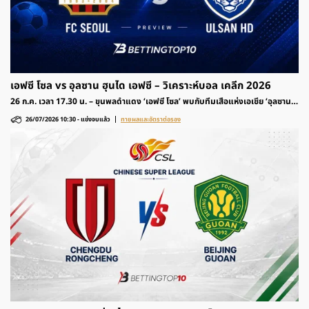
เอฟซี โซล vs อุลซาน ฮุนได เอฟซี – วิเคราะห์บอล เคลีก 2026
26 ก.ค. เวลา 17.30 น. – ขุนพลดำแดง ‘เอฟซี โซล’ พบกับทีมเสือแห่งเอเชีย ‘อุลซาน
ฮุนได เอฟซี’ รายการฟุตบอล เคลีก เกาหลีใต้ 2026 ติดตามวิเคราะห์ก่อนเกมและอัตรา
26/07/2026 10:30
-
แข่งจบแล้ว
ทายผลและอัตราต่อรอง
ต่อรองได้ที่นี่