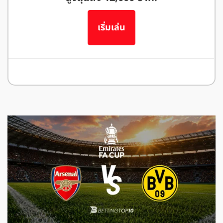
เริ่มเล่น
อ่านรีวิว JBO