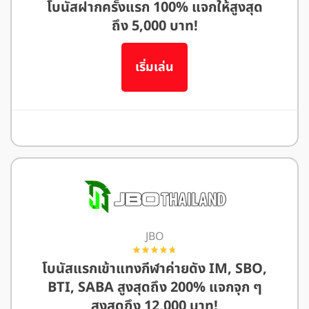
โบนัสฝากครั้งแรก 100% แจกให้สูงสุด
ถึง 5,000 บาท!
เริ่มเล่น
อ่านรีวิว We88
JBO
โบนัสแรกเข้าแทงกีฬาค่ายดัง IM, SBO,
BTI, SABA สูงสุดถึง 200% แจกจุก ๆ
สูงสุดถึง 12,000 บาท!