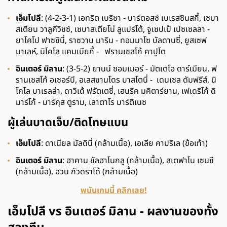
เอ็มโปลี
: (4-2-3-1) เอทริต เบริชา - บาร์ตอสซ์ เบเรสซินสกี้, เซบา
สเตียน วาลูคีวิชซ์, เซบาสเตียโน่ ลูแปร์โต้, จูเซปเป้ เปซเซลลา -
ยาโคโป ฟาซซินี่, ราซวาน มาริน - ทอมมาโซ บัลดานซี่, ยูสเซฟ
มาเลห์, นิโคโล แคมเบียกี้ - ฟรานเชสโก้ คาปูโต
อินเตอร์ มิลาน
: (3-5-2) ยานน์ ซอมเมอร์ - มัตเตโอ ดาร์เมียน, ฟ
รานเชสโก้ อเซอร์บี, อเลสซานโดร บาสโตนี่ - เดนเซล ดัมฟรีส์, นิ
โคโล บาเรลล่า, ดาวิเด้ ฟรัตเตซี่, เฮนริค มคิตาร์ยาน, เฟเดริโก้ ดิ
มาร์โก้ - มาร์คุส ตูราม, เลาตาโร มาร์ติเนซ
ผู้เล่นบาดเจ็บ/ติดโทษแบน
เอ็มโปลี
: ดาเนียล มัลดินี่ (กล้ามเนื้อ), เอเลีย คาปริเล (ข้อเท้า)
อินเตอร์ มิลาน
: ฮาคาน ชัลฮาโนกลู (กล้ามเนื้อ), สเตฟาโน เซนซี
(กล้ามเนื้อ), ฮวน กัวดราโด้ (กล้ามเนื้อ)
พนันเกมนี้ คลิกเลย!
เอ็มโปลี vs อินเตอร์ มิลาน - ผลงานของทั้ง