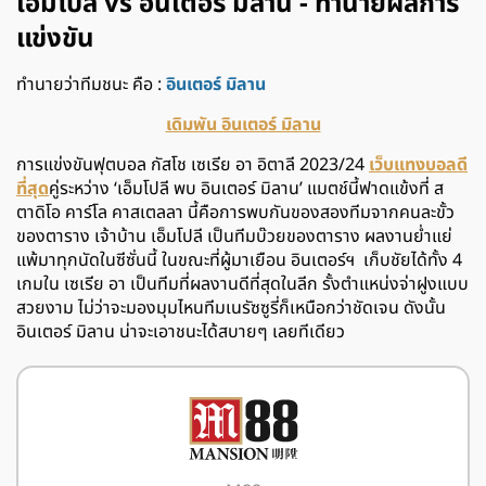
เอ็มโปลี vs อินเตอร์ มิลาน - ทำนายผลการ
แข่งขัน
ทำนายว่าทีมชนะ คือ :
อินเตอร์ มิลาน
เดิมพัน อินเตอร์ มิลาน
การแข่งขันฟุตบอล กัสโช เซเรีย อา อิตาลี 2023/24
เว็บแทงบอลดี
ที่สุด
คู่ระหว่าง ‘เอ็มโปลี พบ อินเตอร์ มิลาน’ แมตช์นี้ฟาดแข้งที่ ส
ตาดิโอ คาร์โล คาสเตลลา นี้คือการพบกันของสองทีมจากคนละขั้ว
ของตาราง เจ้าบ้าน เอ็มโปลี เป็นทีมบ๊วยของตาราง ผลงานย่ำแย่
แพ้มาทุกนัดในซีซั่นนี้ ในขณะที่ผู้มาเยือน อินเตอร์ฯ เก็บชัยได้ทั้ง 4
เกมใน เซเรีย อา เป็นทีมที่ผลงานดีที่สุดในลีก รั้งตำแหน่งจ่าฝูงแบบ
สวยงาม ไม่ว่าจะมองมุมไหนทีมเนรัซซูรี่ก็เหนือกว่าชัดเจน ดังนั้น
อินเตอร์ มิลาน น่าจะเอาชนะได้สบายๆ เลยทีเดียว