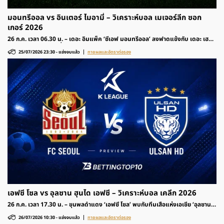
มอนทรีออล vs อินเตอร์ ไมอามี่ – วิเคราะห์บอล เมเจอร์ลีก ซอก
เกอร์ 2026
26 ก.ค. เวลา 06.30 น. – เดอะ อิมแพ็ค ‘ซีเอฟ มอนทรีออล’ ลงฟาดแข้งกับ เดอะ เฮ
รอนส์ ‘อินเตอร์ ไมอามี่’ รายการฟุตบอล เมเจอร์ลีก ซอกเกอร์ 2026 สหรัฐอเมริกา
25/07/2026 23:30
-
แข่งจบแล้ว
ทายผลและอัตราต่อรอง
ติดตามวิเคราะห์ก่อนเกมและอัตราต่อรองได้ที่นี่
เอฟซี โซล vs อุลซาน ฮุนได เอฟซี – วิเคราะห์บอล เคลีก 2026
26 ก.ค. เวลา 17.30 น. – ขุนพลดำแดง ‘เอฟซี โซล’ พบกับทีมเสือแห่งเอเชีย ‘อุลซาน
ฮุนได เอฟซี’ รายการฟุตบอล เคลีก เกาหลีใต้ 2026 ติดตามวิเคราะห์ก่อนเกมและอัตรา
26/07/2026 10:30
-
แข่งจบแล้ว
ทายผลและอัตราต่อรอง
ต่อรองได้ที่นี่