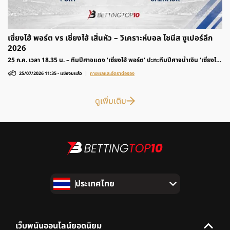
เซี่ยงไฮ้ พอร์ต vs เซี่ยงไฮ้ เสิ่นหัว – วิเคราะห์บอล ไชนีส ซูเปอร์ลีก
2026
25 ก.ค. เวลา 18.35 น. – ทีมปีศาจแดง ‘เซี่ยงไฮ้ พอร์ต’ ปะทะทีมปีศาจน้ำเงิน ‘เซี่ยงไฮ้
เสิ่นหัว’ รายการฟุตบอล ไชนีส ซูเปอร์ลีก 2026 ติดตามวิเคราะห์ก่อนเกมและอัตราต่อ
25/07/2026 11:35
-
แข่งจบแล้ว
ทายผลและอัตราต่อรอง
รองได้ที่นี่
ดูเพิ่มเติม
ประเทศไทย
เว็บพนันออนไลน์ยอดนิยม