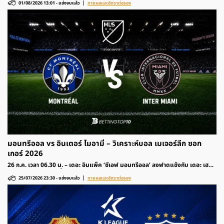
01/08/2026 13:01
-
แข่งจบแล้ว
ทายผลและอัตราต่อรอง
รองได้ที่นี่
มอนทรีออล vs อินเตอร์ ไมอามี่ – วิเคราะห์บอล เมเจอร์ลีก ซอก
เกอร์ 2026
26 ก.ค. เวลา 06.30 น. – เดอะ อิมแพ็ค ‘ซีเอฟ มอนทรีออล’ ลงฟาดแข้งกับ เดอะ เฮ
รอนส์ ‘อินเตอร์ ไมอามี่’ รายการฟุตบอล เมเจอร์ลีก ซอกเกอร์ 2026 สหรัฐอเมริกา
25/07/2026 23:30
-
แข่งจบแล้ว
ทายผลและอัตราต่อรอง
ติดตามวิเคราะห์ก่อนเกมและอัตราต่อรองได้ที่นี่