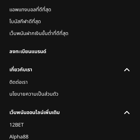
แอพแทงบอลที่ดีที่สุด
โบนัสกีฬาดีที่สุด
เว็บพนันฝากเงินขั้นต่ำที่ดีที่สุด
ลงทะเบียนแบรนด์
เกี่ยวกับเรา
ติดต่อเรา
นโยบายความเป็นส่วนตัว
เว็บพนันออนไลน์เพิ่มเติม
12BET
Alpha88