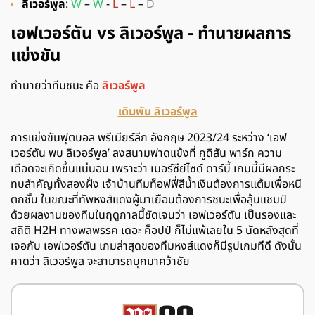
ลิเวอร์พูล
:
W
–
W
-
L
–
L
–
D
เอฟเวอร์ตัน vs ลิเวอร์พูล - ทำนายผลการ
แข่งขัน
ทำนายว่าทีมชนะ คือ
ลิเวอร์พูล
เดิมพัน ลิเวอร์พูล
การแข่งขันฟุตบอล พรีเมียร์ลีก อังกฤษ 2023/24 ระหว่าง ‘เอฟ
เวอร์ตัน พบ ลิเวอร์พูล’ ลงสนามฟาดแข้งที่ กูดิสัน พาร์ก ความ
เดือดจะเกิดขึ้นแน่นอน เพราะว่า เมอร์ซีย์ไซด์ ดาร์บี้ เกมนี้มีผลกระ
ทบสำคัญทั้งสองฝั่ง เจ้าบ้านทีมท็อฟฟี่สีน้ำเงินต้องการแต้มเพื่อหนี
ตกชั้น ในขณะที่ทัพหงส์แดงผู้มาเยือนต้องการชนะเพื่อลุ้นแชมป์
ด้วยผลงานของทีมในฤดูกาลนี้ชัดเจนว่า เอฟเวอร์ตัน เป็นรองและ
สถิติ H2H ทางพลพรรค เดอะ ค็อปป์ ก็ไม่แพ้เลยใน 5 นัดหลังสุดที่
เจอกับ เอฟเวอร์ตัน เกมล่าสุดของทีมหงส์แดงก็มีรูปเกมทีดี ดังนั้น
คาดว่า ลิเวอร์พูล จะสามารถบุกมาคว้าชัย