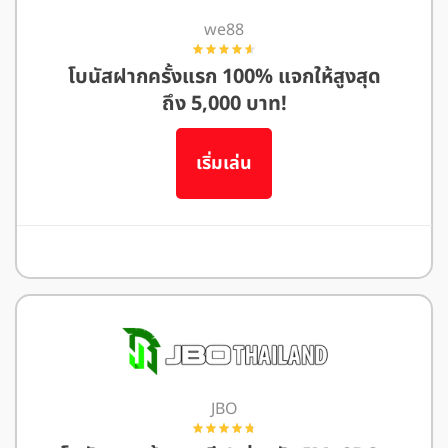
we88
โบนัสฝากครั้งแรก 100% แจกให้สูงสุด
ถึง 5,000 บาท!
เริ่มเล่น
อ่านรีวิว We88
JBO