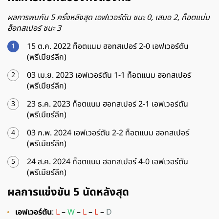
ผลการพบกัน 5 ครั้งหลังสุด เอฟเวอร์ตัน ชนะ 0, เสมอ 2, ท็อตแน่ม
ฮ็อทสเปอร์ ชนะ 3
15 ต.ค. 2022 ท็อตแนม ฮอทสเปอร์ 2-0 เอฟเวอร์ตัน
(พรีเมียร์ลีก)
03 เม.ย. 2023 เอฟเวอร์ตัน 1-1 ท็อตแนม ฮอทสเปอร์
(พรีเมียร์ลีก)
23 ธ.ค. 2023 ท็อตแนม ฮอทสเปอร์ 2-1 เอฟเวอร์ตัน
(พรีเมียร์ลีก)
03 ก.พ. 2024 เอฟเวอร์ตัน 2-2 ท็อตแนม ฮอทสเปอร์
(พรีเมียร์ลีก)
24 ส.ค. 2024 ท็อตแนม ฮอทสเปอร์ 4-0 เอฟเวอร์ตัน
(พรีเมียร์ลีก)
ผลการแข่งขัน 5 นัดหลังสุด
เอฟเวอร์ตัน
:
L
–
W
–
L
–
L
–
D