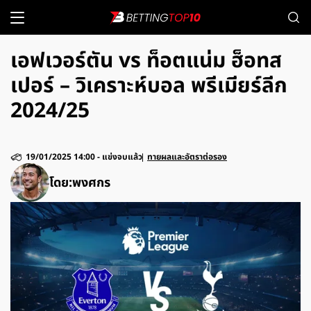
เอฟเวอร์ตัน vs ท็อตแน่ม ฮ็อทส
เปอร์ – วิเคราะห์บอล พรีเมียร์ลีก
2024/25
19/01/2025 14:00
-
แข่งจบแล้ว
ทายผลและอัตราต่อรอง
โดย:
พงศกร