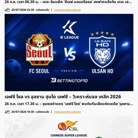
26 ก.ค. เวลา 06.30 น. – เดอะ อิมแพ็ค ‘ซีเอฟ มอนทรีออล’ ลงฟาดแข้งกับ เดอะ เฮ
รอนส์ ‘อินเตอร์ ไมอามี่’ รายการฟุตบอล เมเจอร์ลีก ซอกเกอร์ 2026 สหรัฐอเมริกา
25/07/2026 23:30
-
แข่งจบแล้ว
ทายผลและอัตราต่อรอง
ติดตามวิเคราะห์ก่อนเกมและอัตราต่อรองได้ที่นี่
เอฟซี โซล vs อุลซาน ฮุนได เอฟซี – วิเคราะห์บอล เคลีก 2026
26 ก.ค. เวลา 17.30 น. – ขุนพลดำแดง ‘เอฟซี โซล’ พบกับทีมเสือแห่งเอเชีย ‘อุลซาน
ฮุนได เอฟซี’ รายการฟุตบอล เคลีก เกาหลีใต้ 2026 ติดตามวิเคราะห์ก่อนเกมและอัตรา
26/07/2026 10:30
-
แข่งจบแล้ว
ทายผลและอัตราต่อรอง
ต่อรองได้ที่นี่