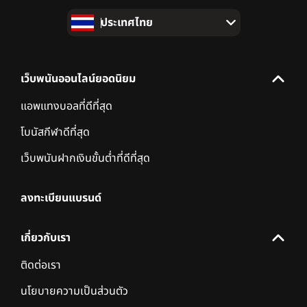
ประเทศไทย
เว็บพนันออนไลน์ยอดนิยม
แอพแทงบอลที่ดีที่สุด
โบนัสกีฬาดีที่สุด
เว็บพนันฝากเงินขั้นต่ำที่ดีที่สุด
ลงทะเบียนแบรนด์
เกี่ยวกับเรา
ติดต่อเรา
นโยบายความเป็นส่วนตัว