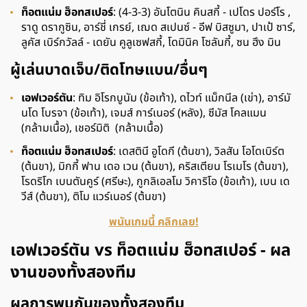
ท็อตแน่ม ฮ็อทสเปอร์
: (4-3-3) อันโตนิน คินสกี้ - เปโดร ปอร์โร ,
ราดู ดรากูซิน, อาร์ชี่ เกรย์, เฌด สเปนซ์ - อีฟ บิสซูมา, ปาเป้ ซาร์,
ลูคัส เบิร์กวัลล์ - เดยัน คูลูเซฟสกี้, โดมินิค โซลันกี้, ซน ฮึง มิน
ผู้เล่นบาดเจ็บ/ติดโทษแบน/อื่นๆ
เอฟเวอร์ตัน
: ทิม อิโรกบูนัม (ข้อเท้า), ดไวท์ แม็กนีล (เข่า), อาร์มั
นโด โบรจา (ข้อเท้า), เจมส์ การ์เนอร์ (หลัง), ซีมัส โคลแมน
(กล้ามเนื้อ), เชอร์มิติ (กล้ามเนื้อ)
ท็อตแน่ม ฮ็อทสเปอร์
: เดสตินี อูโดกี (ต้นขา), วิลสัน โอโดเบิร์ต
(ต้นขา), มิกกี้ ฟาน เดอ เวน (ต้นขา), คริสเตียน โรเมโร (ต้นขา),
โรดริโก เบนตันคูร์ (ศรีษะ), กูกลิเอลโม วิคาริโอ (ข้อเท้า), เบน เด
วีส์ (ต้นขา), ติโม แวร์เนอร์ (ต้นขา)
พนันเกมนี้ คลิกเลย!
เอฟเวอร์ตัน vs ท็อตแน่ม ฮ็อทสเปอร์ - ผล
งานของทั้งสองทีม
ผลการพบกันของทั้งสองทีม