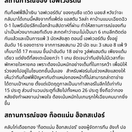
สถานการณ์ของ เอฟเวอร์ตัน
ทีมท็อฟฟี่สีน้ำเงิน ‘เอฟเวอร์ตัน’ ของกุนซือ เดวิด มอยส์ หวังว่าจะ
กลับมาได้เกมนี้หลังจากที่แพ้ต่อ แอสตัน วิลล่า คาบ้านแบบเฉียดฉิว
0-1 ในพรีเมียร์ลีกเมื่อกล้ามสัปดาห์ที่ผ่าน ทำให้สถานการณ์ของทีม
น่าเป็นห่วงมากเลยทีเดีบง สะกดคำว่าชนะไม่เป็นมา 6 เกมลีกติดต่อ
กันแล้วและเป็นการแพ้ 3 นัดหลังสุด ตอนนี้ เอฟเวอร์ตัน รั้งอยู่
อันดับ 16 ของตาราง จากการลงสนาม 20 นัด ชนะ 3 เสมอ 8 แพ้ 9
เก็บมาได้ 17 คะแนน ขึ้นนำอันดับ 18 อย่าง วูล์ฟแฮมตัน เพียงแต้ม
เดียว แต่ยังดีที่ลงเตะน้อยกว่า 1 เกม ชัดเจนว่าทีมยังไม่มีเวลาที่จะ
พักหายใจหายคอ เพราะต้องเน้นหนักอย่างเต็มที่ในการคว้า เพื่อมิให้
ร่วงลงไปอยู่ในโซนตกชั้นนั้นเอง สำหรับฟอร์มในช่วงหลังแสดงให้
เห็นว่าทีมท็อฟฟี่ปัญหากับตำแหน่งกองหน้าที่ไม่สามารถล่าตาข่าย
ได้ตามเป้าหมาย ตั้งแต่เปิดฤดูกาลเป็นมาทำสกอร์ในลีกได้เท่ากับ
15 ประตู ส่วนจำนวนประตูที่เสียไปทั้งหมด 26 ประตู ซึ่งถือว่ากอง
หลังยังทำผลงานน่าพอใจ ต้องเน้นหนักในเกมรุกให้เฉียบคมมากยิ่ง
ขึ้น
สถานการณ์ของ ท็อตแน่ม ฮ็อทสเปอร์
คลับไก่เดือยทอง ‘ท็อตแน่ม ฮ็อทสเปอร์’ ของผู้จัดการทีม อังเก้ ปอ