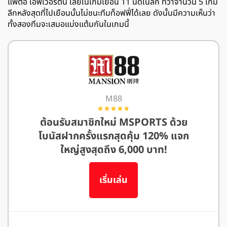
แพ้ต่อ เอฟเวอร์ตัน เลยในเกมเยือน 11 นัดในลีก ทว่าจำนวน 5 เกม
ลีกหลังสุดที่ไปเยือนนั้นไม่ชนะทีมท็อฟฟี่ได้เลย ดังนั้นมีความเห็นว่า
ทั้งสองทีมจะเสมอแบ่งแต้มกันในเกมนี้
M88
ต้อนรับสมาชิกใหม่ MSPORTS ด้วย
โบนัสฝากครั้งแรกสุดคุ้ม 120% แจก
ใหญ่สูงสุดถึง 6,000 บาท!
เริ่มเล่น