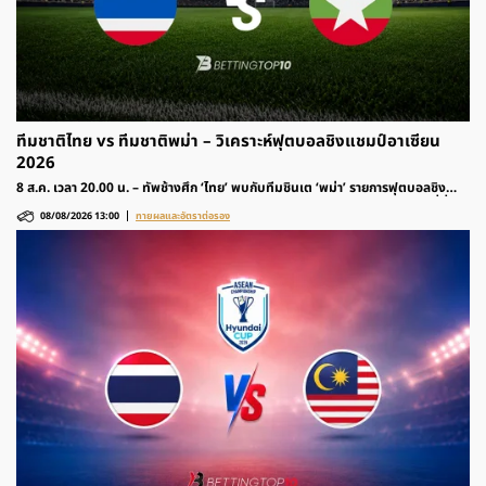
ทีมชาติไทย vs ทีมชาติพม่า – วิเคราะห์ฟุตบอลชิงแชมป์อาเซียน
2026
8 ส.ค. เวลา 20.00 น. – ทัพช้างศึก ‘ไทย’ พบกับทีมชินเต ‘พม่า’ รายการฟุตบอลชิง
แชมป์อาเซียน 2026 รอบแบ่งกลุ่ม ติดตามวิเคราะห์ก่อนเกมและอัตราต่อรองได้ที่นี่
08/08/2026 13:00
ทายผลและอัตราต่อรอง