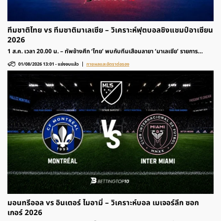
ทีมชาติไทย vs ทีมชาติมาเลเซีย – วิเคราะห์ฟุตบอลชิงแชมป์อาเซียน
2026
1 ส.ค. เวลา 20.00 น. – ทัพช้างศึก ‘ไทย’ พบกับทีมเสือมลายา ‘มาเลเซีย’ รายการ
ฟุตบอลชิงแชมป์อาเซียน 2026 รอบแบ่งกลุ่ม ติดตามวิเคราะห์ก่อนเกมและอัตราต่อ
01/08/2026 13:01
-
แข่งจบแล้ว
ทายผลและอัตราต่อรอง
รองได้ที่นี่
มอนทรีออล vs อินเตอร์ ไมอามี่ – วิเคราะห์บอล เมเจอร์ลีก ซอก
เกอร์ 2026