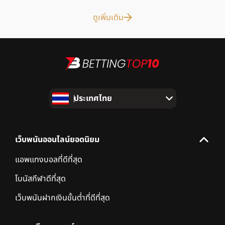
ดูเพิ่มเติม
ประเทศไทย
เว็บพนันออนไลน์ยอดนิยม
แอพแทงบอลที่ดีที่สุด
โบนัสกีฬาดีที่สุด
เว็บพนันฝากเงินขั้นต่ำที่ดีที่สุด