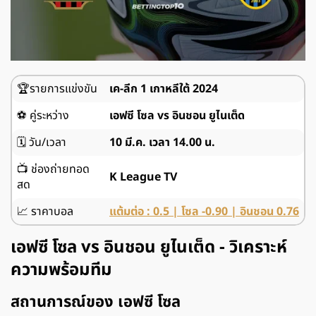
🏆รายการแข่งขัน
เค-ลีก 1 เกาหลีใต้ 2024
⚽ คู่ระหว่าง
เอฟซี โซล vs อินชอน ยูไนเต็ด
🗓️ วัน/เวลา
10 มี.ค. เวลา 14.00 น.
📺 ช่องถ่ายทอด
K League TV
สด
📈 ราคาบอล
แต้มต่อ : 0.5 | โซล -0.90 | อินชอน 0.76
เอฟซี โซล vs อินชอน ยูไนเต็ด - วิเคราะห์
ความพร้อมทีม
สถานการณ์ของ เอฟซี โซล