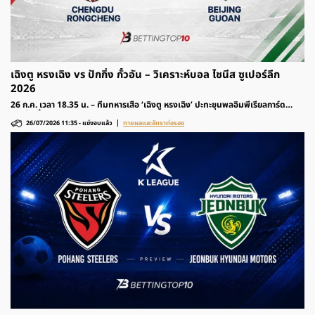
เฉิงตู หรงเฉิง vs ปักกิ่ง กั๋วอัน – วิเคราะห์บอล ไชนีส ซูเปอร์ลีก
2026
26 ก.ค. เวลา 18.35 น. – ทีมทหารเสือ ‘เฉิงตู หรงเฉิง’ ปะทะขุนพลอิมพีเรียลการ์ด
‘ปักกิ่ง กั๋วอัน’ รายการฟุตบอล ไชนีส ซูเปอร์ลีก 2026 ติดตามวิเคราะห์ก่อนเกมและ
26/07/2026 11:35
-
แข่งจบแล้ว
ทายผลและอัตราต่อรอง
อัตราต่อรองได้ที่นี่