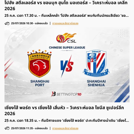
โปฮัง สตีลเลอร์ส vs ชอนบุก ฮุนได มอเตอร์ส – วิเคราะห์บอล เคลีก
2026
25 ก.ค. เวลา 17.30 น. – ทีมเหล็กกล้า ‘โปฮัง สตีลเลอร์ส’ พบกับทีมนักรบสีเขียว ‘ชอน
บุก ฮุนได มอเตอร์ส’ รายการฟุตบอล เคลีก เกาหลีใต้ 2026 ติดตามวิเคราะห์ก่อนเกม
25/07/2026 10:30
-
แข่งจบแล้ว
ทายผลและอัตราต่อรอง
และอัตราต่อรองได้ที่นี่
เซี่ยงไฮ้ พอร์ต vs เซี่ยงไฮ้ เสิ่นหัว – วิเคราะห์บอล ไชนีส ซูเปอร์ลีก
2026
25 ก.ค. เวลา 18.35 น. – ทีมปีศาจแดง ‘เซี่ยงไฮ้ พอร์ต’ ปะทะทีมปีศาจน้ำเงิน ‘เซี่ยงไฮ้
เสิ่นหัว’ รายการฟุตบอล ไชนีส ซูเปอร์ลีก 2026 ติดตามวิเคราะห์ก่อนเกมและอัตราต่อ
25/07/2026 11:35
-
แข่งจบแล้ว
ทายผลและอัตราต่อรอง
รองได้ที่นี่