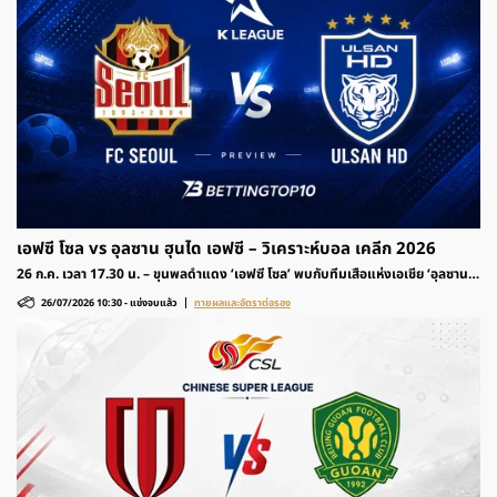
เอฟซี โซล vs อุลซาน ฮุนได เอฟซี – วิเคราะห์บอล เคลีก 2026
26 ก.ค. เวลา 17.30 น. – ขุนพลดำแดง ‘เอฟซี โซล’ พบกับทีมเสือแห่งเอเชีย ‘อุลซาน
ฮุนได เอฟซี’ รายการฟุตบอล เคลีก เกาหลีใต้ 2026 ติดตามวิเคราะห์ก่อนเกมและอัตรา
26/07/2026 10:30
-
แข่งจบแล้ว
ทายผลและอัตราต่อรอง
ต่อรองได้ที่นี่