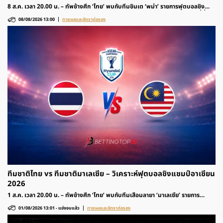
8 ส.ค. เวลา 20.00 น. – ทัพช้างศึก ‘ไทย’ พบกับทีมชินเต ‘พม่า’ รายการฟุตบอลชิง
แชมป์อาเซียน 2026 รอบแบ่งกลุ่ม ติดตามวิเคราะห์ก่อนเกมและอัตราต่อรองได้ที่นี่
08/08/2026 13:00
ทายผลและอัตราต่อรอง
ทีมชาติไทย vs ทีมชาติมาเลเซีย – วิเคราะห์ฟุตบอลชิงแชมป์อาเซียน
2026
1 ส.ค. เวลา 20.00 น. – ทัพช้างศึก ‘ไทย’ พบกับทีมเสือมลายา ‘มาเลเซีย’ รายการ
ฟุตบอลชิงแชมป์อาเซียน 2026 รอบแบ่งกลุ่ม ติดตามวิเคราะห์ก่อนเกมและอัตราต่อ
01/08/2026 13:01
-
แข่งจบแล้ว
ทายผลและอัตราต่อรอง
รองได้ที่นี่