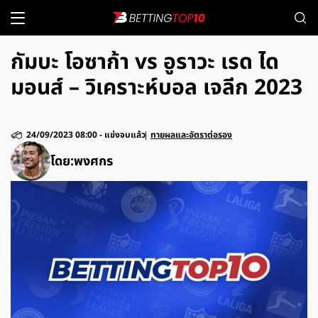
กัมบะ โอซาก้า vs อูราวะ เรด ได
มอนส์ – วิเคราะห์บอล เจลีก 2023
24/09/2023 08:00
-
แข่งจบแล้ว
ทายผลและอัตราต่อรอง
โดย:
พงศกร