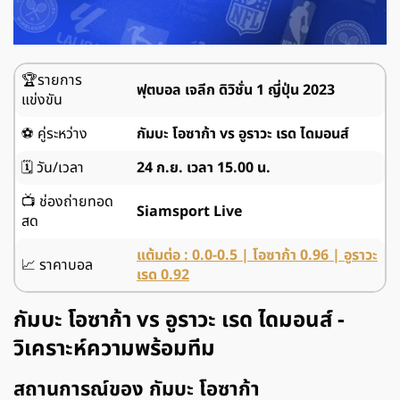
🏆รายการ
ฟุตบอล เจลีก ดิวิชั่น 1 ญี่ปุ่น 2023
แข่งขัน
⚽ คู่ระหว่าง
กัมบะ โอซาก้า vs อูราวะ เรด ไดมอนส์
🗓️ วัน/เวลา
24 ก.ย. เวลา 15.00 น.
📺 ช่องถ่ายทอด
Siamsport Live
สด
แต้มต่อ : 0.0-0.5 | โอซาก้า 0.96 | อูราวะ
📈 ราคาบอล
เรด 0.92
กัมบะ โอซาก้า vs อูราวะ เรด ไดมอนส์ -
วิเคราะห์ความพร้อมทีม
สถานการณ์ของ กัมบะ โอซาก้า