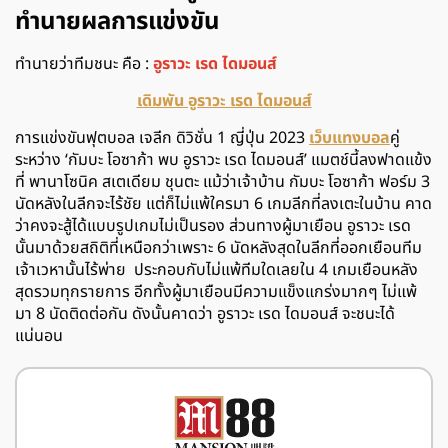
ทำนายผลการแข่งขัน
ทำนายว่าทีมชนะ คือ :
อูราวะ เรด ไดมอนส์
เดิมพัน อูราวะ เรด ไดมอนส์
การแข่งขันฟุตบอล เจลีก ดิวิชั่น 1 ญี่ปุ่น 2023
เว็บแทงบอล
คู่
ระหว่าง ‘กัมบะ โอซาก้า พบ อูราวะ เรด ไดมอนส์’ แมตช์นี้ลงฟาดแข้ง
ที่ พานาโซนิค สเตเดียม ชุนตะ แม้ว่าเจ้าบ้าน กัมบะ โอซาก้า ฟอร์ม 3
นัดหลังในลีกจะไร้ชัย แต่ก็ไม่แพ้ใครมา 6 เกมลีกที่ลงเตะในบ้าน คาด
ว่าคงจะสู้ได้แบบรูปเกมไม่เป็นรอง ส่วนทางผู้มาเยือน อูราวะ เรด
นั้นมาด้วยสถิติที่เหนือกว่าเพราะ 6 นัดหลังสุดในลีกที่ออกเยือนทีม
เจ้าเวหานั้นไร้พ่าย ประกอบกับไม่แพ้ทีมใดเลยใน 4 เกมเยือนหลัง
สุดรวมทุกรายการ อีกทั้งผู้มาเยือนมีความแข็งแกร่งมากๆ ไม่แพ้
มา 8 นัดติดต่อกัน ดังนั้นคาดว่า อูราวะ เรด ไดมอนส์ จะชนะได้
แน่นอน