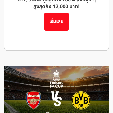
สูงสุดถึง 12,000 บาท!
เริ่มเล่น
อ่านรีวิว JBO