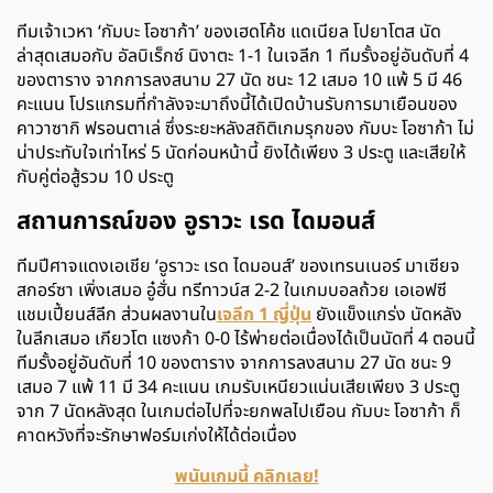
ทีมเจ้าเวหา ‘กัมบะ โอซาก้า’ ของเฮดโค้ช แดเนียล โปยาโตส นัด
ล่าสุดเสมอกับ อัลบิเร็กซ์ นิงาตะ 1-1 ในเจลีก 1 ทีมรั้งอยู่อันดับที่ 4
ของตาราง จากการลงสนาม 27 นัด ชนะ 12 เสมอ 10 แพ้ 5 มี 46
คะแนน โปรแกรมที่กำลังจะมาถึงนี้ได้เปิดบ้านรับการมาเยือนของ
คาวาซากิ ฟรอนตาเล่ ซึ่งระยะหลังสถิติเกมรุกของ กัมบะ โอซาก้า ไม่
น่าประทับใจเท่าไหร่ 5 นัดก่อนหน้านี้ ยิงได้เพียง 3 ประตู และเสียให้
กับคู่ต่อสู้รวม 10 ประตู
สถานการณ์ของ อูราวะ เรด ไดมอนส์
ทีมปีศาจแดงเอเชีย ‘อูราวะ เรด ไดมอนส์’ ของเทรนเนอร์ มาเซียจ
สกอร์ซา เพิ่งเสมอ อู๋ฮั่น ทรีทาวน์ส 2-2 ในเกมบอลถ้วย เอเอฟซี
แชมเปี้ยนส์ลีก ส่วนผลงานใน
เจลีก 1 ญี่ปุ่น
ยังแข็งแกร่ง นัดหลัง
ในลีกเสมอ เกียวโต แซงก้า 0-0 ไร้พ่ายต่อเนื่องได้เป็นนัดที่ 4 ตอนนี้
ทีมรั้งอยู่อันดับที่ 10 ของตาราง จากการลงสนาม 27 นัด ชนะ 9
เสมอ 7 แพ้ 11 มี 34 คะแนน เกมรับเหนียวแน่นเสียเพียง 3 ประตู
จาก 7 นัดหลังสุด ในเกมต่อไปที่จะยกพลไปเยือน กัมบะ โอซาก้า ก็
คาดหวังที่จะรักษาฟอร์มเก่งให้ได้ต่อเนื่อง
พนันเกมนี้ คลิกเลย!