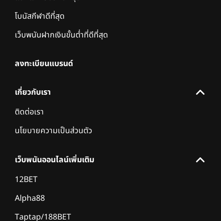
โบนัสกีฬาดีที่สุด
เว็บพนันฝากเงินขั้นต่ำที่ดีที่สุด
ลงทะเบียนแบรนด์
เกี่ยวกับเรา
ติดต่อเรา
นโยบายความเป็นส่วนตัว
เว็บพนันออนไลน์เพิ่มเติม
12BET
Alpha88
Taptap/188BET