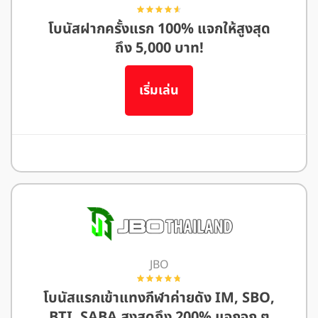
โบนัสฝากครั้งแรก 100% แจกให้สูงสุด
ถึง 5,000 บาท!
เริ่มเล่น
อ่านรีวิว We88
JBO
โบนัสแรกเข้าแทงกีฬาค่ายดัง IM, SBO,
BTI, SABA สูงสุดถึง 200% แจกจุก ๆ