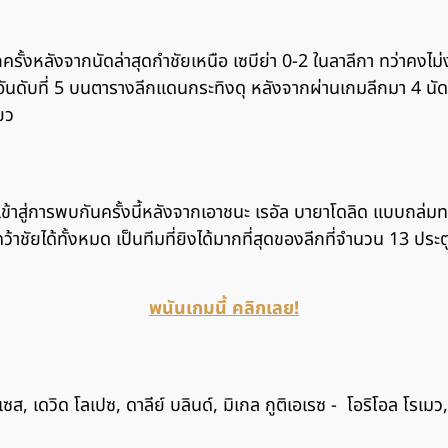
ครั้งหลังจากนัดล่าสุดกำชัยเหนือ เซบีย่า 0-2 ในลาลีกา ทว่าคงไม่
ันดับที่ 5 บนตารางลีกแดนกระทิงดุ หลังจากผ่านเกมลีกมา 4 นัด ช
ยว
น้าเข้าสู่การพบกันครั้งนี้หลังจากเอาชนะ เรอัล บายาโดลิด แบบถล่มท
าชัยได้ทั้งหมด เป็นทีมที่ยิงได้มากที่สุดของลีกที่จำนวน 13 ประ
พนันเกมนี้ คลิกเลย!
ส, เดวิด โลเปซ, ดาลีย์ บลินด์, มิเกล กูติเอเรซ - โอริโอล โรเมว