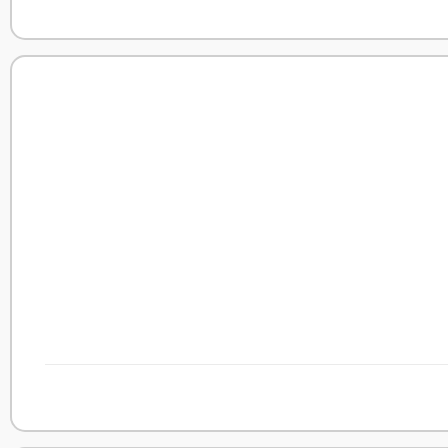
อ่านรีวิว M88
อ่านรีวิว We88