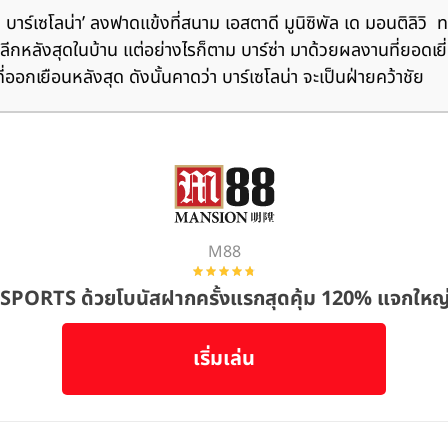
ร์เซโลน่า’ ลงฟาดแข้งที่สนาม เอสตาดี มูนิซิพัล เด มอนติลิวิ ทา
 เกมลีกหลังสุดในบ้าน แต่อย่างไรก็ตาม บาร์ซ่า มาด้วยผลงานที่ยอ
่ออกเยือนหลังสุด ดังนั้นคาดว่า บาร์เซโลน่า จะเป็นฝ่ายคว้าชัย
M88
MSPORTS ด้วยโบนัสฝากครั้งแรกสุดคุ้ม 120% แจกใหญ่ส
เริ่มเล่น