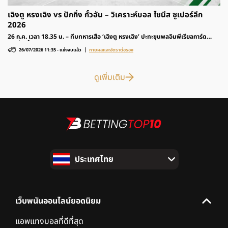
เฉิงตู หรงเฉิง vs ปักกิ่ง กั๋วอัน – วิเคราะห์บอล ไชนีส ซูเปอร์ลีก
2026
26 ก.ค. เวลา 18.35 น. – ทีมทหารเสือ ‘เฉิงตู หรงเฉิง’ ปะทะขุนพลอิมพีเรียลการ์ด
‘ปักกิ่ง กั๋วอัน’ รายการฟุตบอล ไชนีส ซูเปอร์ลีก 2026 ติดตามวิเคราะห์ก่อนเกมและ
26/07/2026 11:35
-
แข่งจบแล้ว
ทายผลและอัตราต่อรอง
อัตราต่อรองได้ที่นี่
ดูเพิ่มเติม
ประเทศไทย
เว็บพนันออนไลน์ยอดนิยม
แอพแทงบอลที่ดีที่สุด