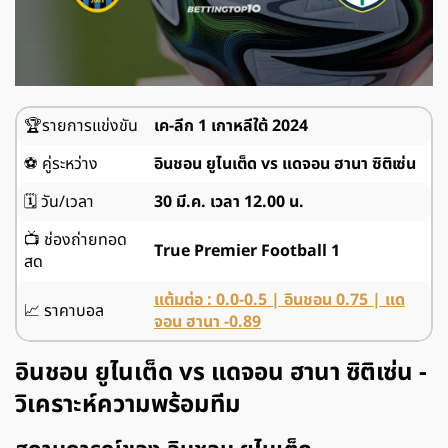
🏆รายการแข่งขัน
เค-ลีก 1 เกาหลีใต้ 2024
⚽ คู่ระหว่าง
อินชอน ยูไนเต็ด vs แดจอน ฮานา ซิติเซ่น
🗓️ วัน/เวลา
30 มี.ค. เวลา 12.00 น.
📺 ช่องถ่ายทอด
True Premier Football 1
สด
แต้มต่อ : 0.0-0.5 | อินชอน 0.75 | แด
📈 ราคาบอล
จอน ฮานา -0.89
อินชอน ยูไนเต็ด vs แดจอน ฮานา ซิติเซ่น -
วิเคราะห์ความพร้อมทีม