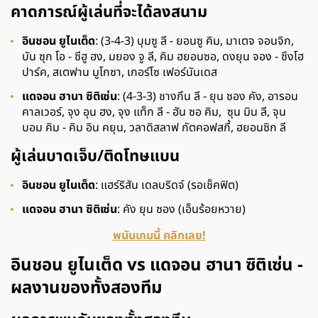
คาดการณ์ผู้เล่นที่จะได้ลงสนาม
อินชอน ยูไนเต็ด
: (3-4-3) บุมซู ลี - ยอนซู คิม, มาเตจ จอนจิก,
บัน ซุก โอ - ซีฮู ฮง, มยอง จู ลี, คิม ฮยอนซอ, ดงยุน จอง - ซึงโฮ
ปาร์ค, สเตฟาน มูโกซา, เกอร์โซ เฟอร์นันเดส
แดจอน ฮานา ซิติเซ่น
: (4-3-3) ชางกึน ลี - ยุน ซอง คัง, อารอน
คาลเวอร์, จุง อุน ฮง, จุง แท็ก ลี - ฮัน ซอ คิม, ซุน มิน ลี, จุน
บอม คิม - คิม อิน คยุน, วลาดิสลาฟ กัตคอฟสกี้, ฮยอนซิก ลี
ผู้เล่นบาดเจ็บ/ติดโทษแบน
อินชอน ยูไนเต็ด
: แฮร์ริสัน เดลบริดจ์ (รอเช็คฟิต)
แดจอน ฮานา ซิติเซ่น
: คัง ยุน ซอง (เอ็นร้อยหวาย)
พนันเกมนี้ คลิกเลย!
อินชอน ยูไนเต็ด vs แดจอน ฮานา ซิติเซ่น -
ผลงานของทั้งสองทีม