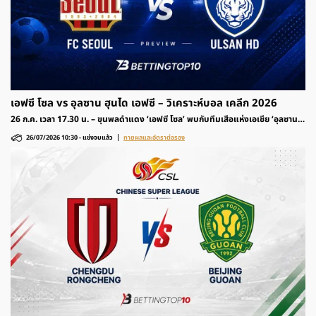
เอฟซี โซล vs อุลซาน ฮุนได เอฟซี – วิเคราะห์บอล เคลีก 2026
26 ก.ค. เวลา 17.30 น. – ขุนพลดำแดง ‘เอฟซี โซล’ พบกับทีมเสือแห่งเอเชีย ‘อุลซาน
ฮุนได เอฟซี’ รายการฟุตบอล เคลีก เกาหลีใต้ 2026 ติดตามวิเคราะห์ก่อนเกมและอัตรา
26/07/2026 10:30
-
แข่งจบแล้ว
ทายผลและอัตราต่อรอง
ต่อรองได้ที่นี่