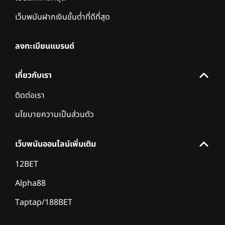
เว็บพนันฝากเงินขั้นต่ำที่ดีที่สุด
ลงทะเบียนแบรนด์
เกี่ยวกับเรา
ติดต่อเรา
นโยบายความเป็นส่วนตัว
เว็บพนันออนไลน์เพิ่มเติม
12BET
Alpha88
Taptap/188BET