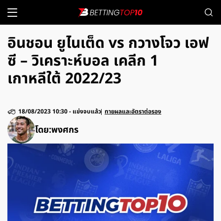
อินชอน ยูไนเต็ด vs กวางโจว เอฟ
ซี – วิเคราะห์บอล เคลีก 1
เกาหลีใต้ 2022/23
18/08/2023 10:30
-
แข่งจบแล้ว
ทายผลและอัตราต่อรอง
โดย:
พงศกร