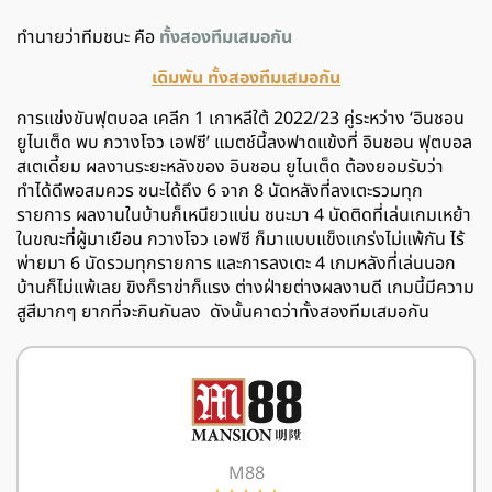
ทำนายว่าทีมชนะ คือ
ทั้งสองทีมเสมอกัน
เดิมพัน ทั้งสองทีมเสมอกัน
การแข่งขันฟุตบอล เคลีก 1 เกาหลีใต้ 2022/23 คู่ระหว่าง ‘อินชอน
ยูไนเต็ด พบ กวางโจว เอฟซี’ แมตช์นี้ลงฟาดแข้งที่ อินชอน ฟุตบอล
สเตเดี้ยม ผลงานระยะหลังของ อินชอน ยูไนเต็ด ต้องยอมรับว่า
ทำได้ดีพอสมควร ชนะได้ถึง 6 จาก 8 นัดหลังที่ลงเตะรวมทุก
รายการ ผลงานในบ้านก็เหนียวแน่น ชนะมา 4 นัดติดที่เล่นเกมเหย้า
ในขณะที่ผู้มาเยือน กวางโจว เอฟซี ก็มาแบบแข็งแกร่งไม่แพ้กัน ไร้
พ่ายมา 6 นัดรวมทุกรายการ และการลงเตะ 4 เกมหลังที่เล่นนอก
บ้านก็ไม่แพ้เลย ขิงก็ราข่าก็แรง ต่างฝ่ายต่างผลงานดี เกมนี้มีความ
สูสีมากๆ ยากที่จะกินกันลง ดังนั้นคาดว่าทั้งสองทีมเสมอกัน
M88