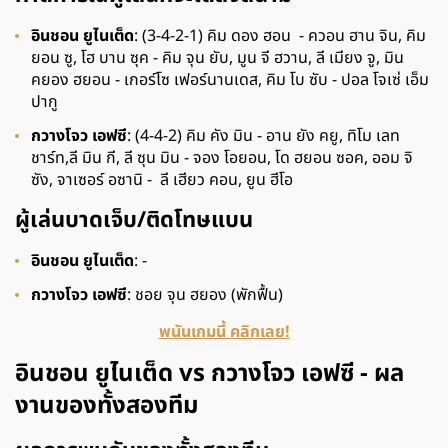
อินชอน ยูไนเต็ด
: (3-4-2-1) คิม ดอง ฮอน - ควอน ฮาน จิน, คิม
ยอน ซู, โฮ บาน ซุค - คิม จุน ยับ, มูน จี ฮวาน, ลี เมียง จู, มิน
คยอง ฮยอน - เกอร์โซ เฟอร์นานเดส, คิม โบ ซับ - ปอล โจเซ่ เอ็ม
ปากู
กวางโจว เอฟซี
: (4-4-2) คิม คัง มิน - อาน ยัง คยู, ทิโม เลท
ชาร์ท,ลี มิน กี, ลี ซุน มิน - จอง โอยอน, โด ฮยอน ซอค, ออม จิ
ซัง, จาเซอร์ อซานิ - ลี เฮียว คอน, ยูน ฮีโอ
ผู้เล่นบาดเจ็บ/ติดโทษแบน
อินชอน ยูไนเต็ด
: -
กวางโจว เอฟซี
: ชอย จุน ฮยอง (พักฟื้น)
พนันเกมนี้ คลิกเลย!
อินชอน ยูไนเต็ด vs กวางโจว เอฟซี - ผล
งานของทั้งสองทีม