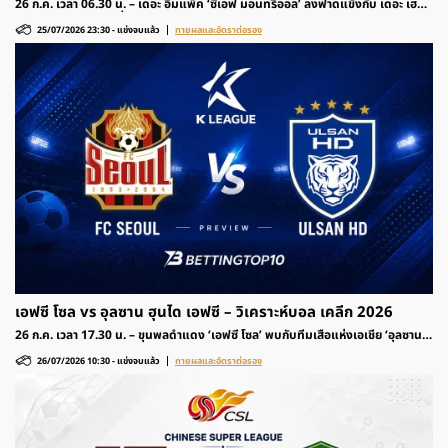
26 ก.ค. เวลา 06.30 น. – เดอะ อิมแพ็ค ‘ซีเอฟ มอนทรีออล’ ลงฟาดแข้งกับ เดอะ เฮ
รอนส์ ‘อินเตอร์ ไมอามี่’ รายการฟุตบอล เมเจอร์ลีก ซอกเกอร์ 2026 สหรัฐอเมริกา
25/07/2026 23:30
-
แข่งจบแล้ว
ทายผลและอัตราต่อรอง
ติดตามวิเคราะห์ก่อนเกมและอัตราต่อรองได้ที่นี่
เอฟซี โซล vs อุลซาน ฮุนได เอฟซี – วิเคราะห์บอล เคลีก 2026
26 ก.ค. เวลา 17.30 น. – ขุนพลดำแดง ‘เอฟซี โซล’ พบกับทีมเสือแห่งเอเชีย ‘อุลซาน
ฮุนได เอฟซี’ รายการฟุตบอล เคลีก เกาหลีใต้ 2026 ติดตามวิเคราะห์ก่อนเกมและอัตรา
26/07/2026 10:30
-
แข่งจบแล้ว
ทายผลและอัตราต่อรอง
ต่อรองได้ที่นี่