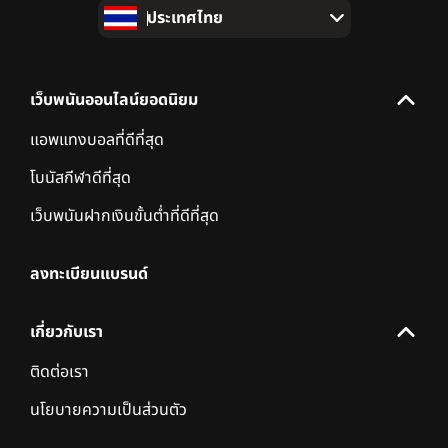
ประเทศไทย
เว็บพนันออนไลน์ยอดนิยม
แอพแทงบอลที่ดีที่สุด
โบนัสกีฬาดีที่สุด
เว็บพนันฝากเงินขั้นต่ำที่ดีที่สุด
ลงทะเบียนแบรนด์
เกี่ยวกับเรา
ติดต่อเรา
นโยบายความเป็นส่วนตัว