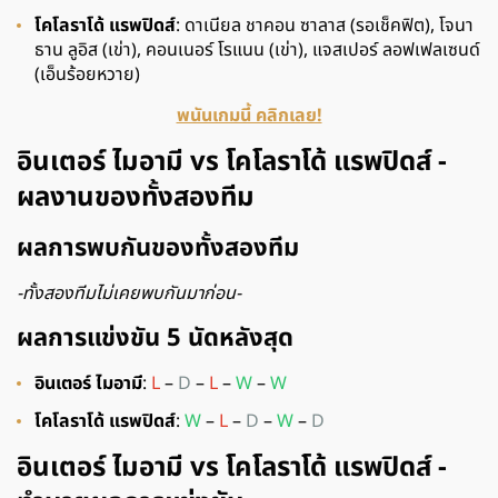
โคโลราโด้ แรพปิดส์
: ดาเนียล ชาคอน ซาลาส (รอเช็คฟิต), โจนา
ธาน ลูอิส (เข่า), คอนเนอร์ โรแนน (เข่า), แจสเปอร์ ลอฟเฟลเซนด์
(เอ็นร้อยหวาย)
พนันเกมนี้ คลิกเลย!
อินเตอร์ ไมอามี vs โคโลราโด้ แรพปิดส์ -
ผลงานของทั้งสองทีม
ผลการพบกันของทั้งสองทีม
-ทั้งสองทีมไม่เคยพบกันมาก่อน-
ผลการแข่งขัน 5 นัดหลังสุด
อินเตอร์ ไมอามี
:
L
–
D
–
L
–
W
–
W
โคโลราโด้ แรพปิดส์
:
W
–
L
–
D
–
W
–
D
อินเตอร์ ไมอามี vs โคโลราโด้ แรพปิดส์ -