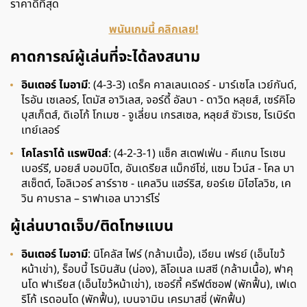
ราคาดีที่สุด
พนันเกมนี้ คลิกเลย!
คาดการณ์ผู้เล่นที่จะได้ลงสนาม
อินเตอร์ ไมอามี
: (4-3-3) เดร็ค คาลเลนเดอร์ - มาร์เซโล เวย์กันด์,
ไรอัน เซเลอร์, โตมัส อาวิเลส, จอร์ดี้ อัลบา - ดาวิด หลุยส์, เซร์คิโอ
บุสเก็ตส์, ดิเอโก้ โกเมซ - จูเลี่ยน เกรสเซล, หลุยส์ ซัวเรซ, โรเบิร์ต
เทย์เลอร์
โคโลราโด้ แรพปิดส์
: (4-2-3-1) แซ็ค สเตฟเฟ่น - คีแกน โรเซน
เบอร์รี, มอยส์ บอมบิโต, อันเดรียส แม็กซ์โซ่, แซม ไวน์ส - โคล บา
สเซ็ตต์, โอลิเวอร์ ลาร์ราซ - แคลวิน แฮร์ริส, ยอร์เย มิไฮโลวิช, เค
วิน คาบราล – ราฟาเอล นาวาร์โร่
ผู้เล่นบาดเจ็บ/ติดโทษแบน
อินเตอร์ ไมอามี
: นิโคลัส ไฟร์ (กล้ามเนื้อ), เอียน เฟรย์ (เอ็นไขว้
หน้าเข่า), ร็อบบี้ โรบินสัน (น่อง), ลิโอเนล เมสซี (กล้ามเนื้อ), ฟาคุ
นโด ฟาเรียส (เอ็นไขว้หน้าเข่า), เซอร์กี้ ครีฟต์ซอฟ (พักฟื้น), เฟเด
ริโก้ เรดอนโด (พักฟื้น), เบนจามิน เครมาสชี่ (พักฟื้น)