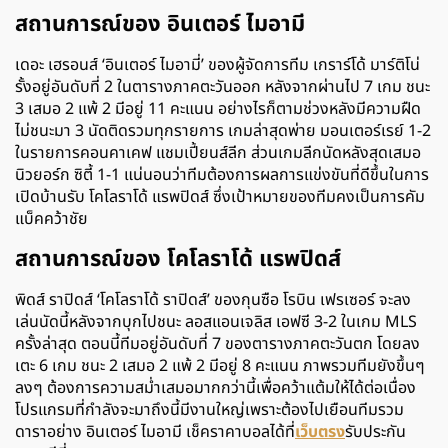
สถานการณ์ของ อินเตอร์ ไมอามี
เดอะ เฮรอนส์ ‘อินเตอร์ ไมอามี่’ ของผู้จัดการทีม เกราร์โด้ มาร์ติโน่
รั้งอยู่อันดับที่ 2 ในตารางภาคตะวันออก หลังจากผ่านไป 7 เกม ชนะ
3 เสมอ 2 แพ้ 2 มีอยู่ 11 คะแนน อย่างไรก็ตามช่วงหลังมีความฝืด
ไม่ชนะมา 3 นัดติดรวมทุกรายการ เกมล่าสุดพ่าย มอนเตอร์เรย์ 1-2
ในรายการคอนคาเคฟ แชมเปี้ยนส์ลีก ส่วนเกมลีกนัดหลังสุดเสมอ
นิวยอร์ก ซิตี้ 1-1 แน่นอนว่าทีมต้องการผลการแข่งขันที่ดีขึ้นในการ
เปิดบ้านรับ โคโลราโด้ แรพปิดส์ ซึ่งเป้าหมายของทีมคงเป็นการคัม
แบ็คคว้าชัย
สถานการณ์ของ โคโลราโด้ แรพปิดส์
พิดส์ ราปิดส์ ‘โคโลราโด้ ราปิดส์’ ของกุนซือ โรบิน เฟรเซอร์ จะลง
เล่นนัดนี้หลังจากบุกไปชนะ ลอสแอนเจลิส เอฟซี 3-2 ในเกม MLS
ครั้งล่าสุด ตอนนี้ทีมอยู่อันดับที่ 7 ของตารางภาคตะวันตก โดยลง
เตะ 6 เกม ชนะ 2 เสมอ 2 แพ้ 2 มีอยู่ 8 คะแนน ภาพรวมทีมยังขึ้นๆ
ลงๆ ต้องการความสม่ำเสมอมากกว่านี้เพื่อคว้าแต้มให้ได้ต่อเนื่อง
โปรแกรมที่กำลังจะมาถึงนี้มีงานใหญ่เพราะต้องไปเยือนทีมรวม
ดาราอย่าง อินเตอร์ ไมอามี เช็คราคาบอลได้ที่
เว็บตรง
รับประกัน