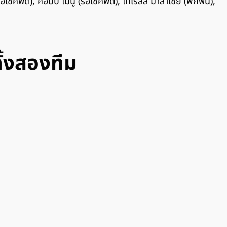
(รอเช็คฟิต), คอบบี้ ไมนู (รอเช็คฟิต), ไทเรลล์ มาลาเซีย (พักฟื้น),
ั้งสองทีม