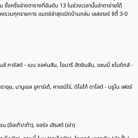
้งครึ่งล่างตารางที่อันดับ 13 ในช่วงเวลานั้นล่าตาข่ายได้
่องรวมทุกรายการ แมตช์ล่าสุดเปิดบ้านถล่ม เลสเตอร์ ซิตี้ 3-0
นส์ กาจัสต์ - เบน จอห์นสัน, โอมารี ฮัตชินสัน, แซมมี่ ซโมดิกส์ -
าอุย, มานูเอล อูการ์เต้, คาเซมิโร่, ดิโอโก้ ดาโลต์ - บรูโน เฟอร์
น (ข้อเท้า/เท้า), จอร์จ เฮิรสต์ (เข่า)