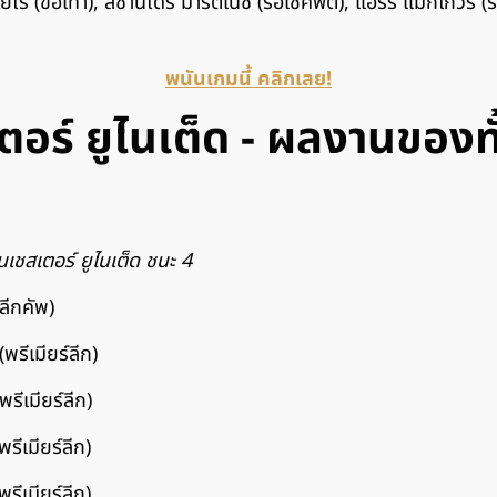
่ โยโร (ข้อเท้า), ลิซานโดร มาร์ติเนซ (รอเช็คฟิต), แฮร์รี่ แม็กไกวร์ 
พนันเกมนี้ คลิกเลย!
ตอร์ ยูไนเต็ด - ผลงานของท
เชสเตอร์ ยูไนเต็ด ชนะ 4
ลีกคัพ)
พรีเมียร์ลีก)
รีเมียร์ลีก)
รีเมียร์ลีก)
รีเมียร์ลีก)