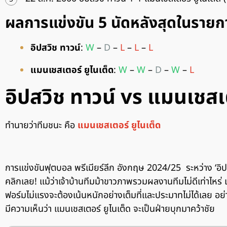
ผลการแข่งขัน 5 นัดหลังสุดในรายกา
อิปสวิช ทาวน์
:
W
–
D
–
L
–
L
–
L
แมนเชสเตอร์ ยูไนเต็ด
:
W
–
W
–
D
–
W
–
L
อิปสวิช ทาวน์ vs แมนเชสเ
ทำนายว่าทีมชนะ คือ
แมนเชสเตอร์ ยูไนเต็ด
การแข่งขันฟุตบอล พรีเมียร์ลีก อังกฤษ 2024/25 ระหว่าง ‘อิป
คลิกเลย! แม้ว่าเจ้าบ้านทีมม้าขาวภาพรวมผลงานทีมไม่ดีเท่าไหร่ 
ฟอร์มไม่แรงจะต้องเน้นหนักอย่างเต็มที่และประมาทไม่ได้เลย อย่
มีความเห็นว่า แมนเชสเตอร์ ยูไนเต็ด จะเป็นฝ่ายบุกมาคว้าชัย