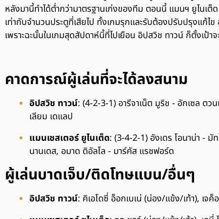
หลังมานี้ทำได้ต่ำกว่ามาตรฐานเก่งของทีม ตอนนี้ แมนฯ ยูไนเต็ด 
เท่ากับจำนวนประตูที่เสียไป ทั้งเกมรุกและรับต้องปรับปรุงแก้ไข 
เพราะฉะนั้นในเกมสุดสัปดาห์นี้ที่ไปเยือน อิปสวิช ทาวน์ ก็ตั้งเป้าจะ
คาดการณ์ผู้เล่นที่จะได้ลงสนาม
อิปสวิช ทาวน์
: (4-2-3-1) อารีจาเน็ต มูริช - อักเซล ตวนเ
เลียม เดแลป
แมนเชสเตอร์ ยูไนเต็ด
: (3-4-2-1) อังเดร โอนาน่า - มัท
นานเดส, อมาด ดิอัลโล - มาร์คัส แรชฟอร์ด
ผู้เล่นบาดเจ็บ/ติดโทษแบน/อื่นๆ
อิปสวิช ทาวน์
: คิเอโดซี่ อ็อกเบเน่ (น่อง/แข้ง/เท้า), เจค