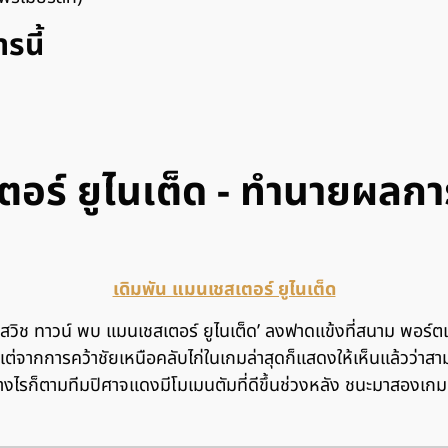
รนี้
ตอร์ ยูไนเต็ด - ทำนายผลกา
เดิมพัน แมนเชสเตอร์ ยูไนเต็ด
สวิช ทาวน์ พบ แมนเชสเตอร์ ยูไนเต็ด’ ลงฟาดแข้งที่สนาม พอร์ตแ
แต่จากการคว้าชัยเหนือคลับไก่ในเกมล่าสุดก็แสดงให้เห็นแล้วว่าสาม
างไรก็ตามทีมปิศาจแดงมีโมเมนตัมที่ดีขึ้นช่วงหลัง ชนะมาสองเกมต่