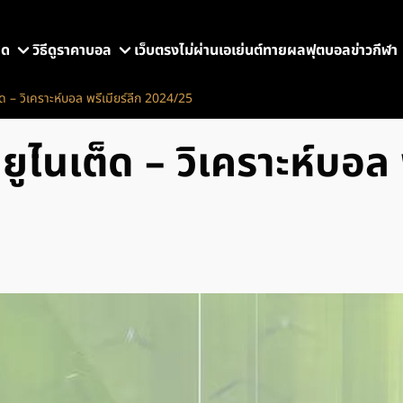
สุด
วิธีดูราคาบอล
เว็บตรงไม่ผ่านเอเย่นต์
ทายผลฟุตบอล
ข่าวกีฬา
ด – วิเคราะห์บอล พรีเมียร์ลีก 2024/25
ยูไนเต็ด – วิเคราะห์บอล