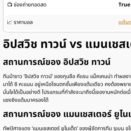
📺 ช่องถ่ายทอดสด
True
📈 ราคาบอล
แต้มต
อิปสวิช ทาวน์ vs แมนเชสเต
สถานการณ์ของ อิปสวิช ทาวน์
ทีมม้าขาว ‘อิปสวิช ทาวน์’ ของกุนซือ คีแรน แม็คเคนน่า ทำผลงาน
มาได้ 8 คะแนน อยู่เหนือโซนตกชั้นเพียงแต้มเดียว คงต้องพยา
มั่นใจได้เป็นอย่างดี โปรแกรมที่กำลังจะมาถึงนี้เจองานหนักต่อเน
แซงชิงแต้มมาครองได้
สถานการณ์ของ แมนเชสเตอร์ ยูไนเ
ทัพปิศาจแดง ‘แมนเชสเตอร์ ยูไนเต็ด’ ของผู้จัดการทีม รูเบน อโ