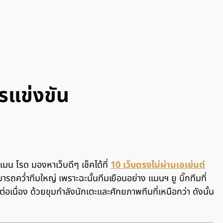
รแข่งขัน
มน โรด มองหาเว็บดีๆ เช็คได้ที่
10 เว็บตรงไม่ผ่านเอเย่นต์
ารถคว่ำทีมใหญ่ เพราะฉะนั้นทีมเยือนอย่าง แมนฯ ยู บิ๊กทีมที่
อเนื่อง ด้วยขุมกำลังนักเตะและศักยภาพทีมที่เหนือกว่า ดังนั้น