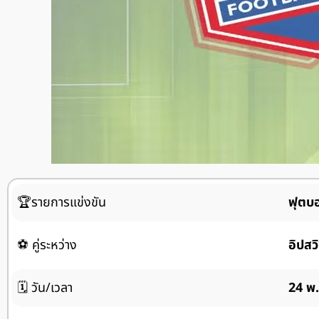
🏆รายการแข่งขัน
ฟุตบอ
⚽ คู่ระหว่าง
อิปสว
🗓️ วัน/เวลา
24 พ.