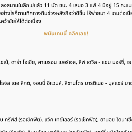
ลงสนามในลีกไปแล้ว 11 นัด ชนะ 4 เสมอ 3 แพ้ 4 มีอยู่ 15 คะแนน รั
อย่างไรก็ตามทิศทางทีมช่วงหลังถือว่าดีขึ้น ไร้พ่ายมา 4 เกมต่อเนื
คว้าชัยให้ได้ต่อเนื่อง
พนันเกมนี้ คลิกเลย!
ซเบ้, ดาร่า โอเชีย, คาเมรอน เบอร์เจส, ลีฟ เดวิส - แซม มอร์ซี่, เย
ไธจ์ส เดอ ลิกต์, จอนนี่ อีแวนส์, ลิซานโดร มาร์ติเนซ - นุสแซร์ มาซร
็อบ กรีฟส์ (รอเช็คฟิต), แจ็ค เทย์เลอร์ (รอเช็คฟิต), ยานอย โดนาเซีย