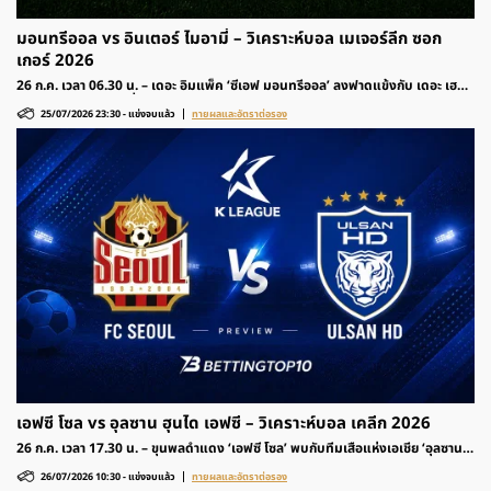
มอนทรีออล vs อินเตอร์ ไมอามี่ – วิเคราะห์บอล เมเจอร์ลีก ซอก
เกอร์ 2026
26 ก.ค. เวลา 06.30 น. – เดอะ อิมแพ็ค ‘ซีเอฟ มอนทรีออล’ ลงฟาดแข้งกับ เดอะ เฮ
รอนส์ ‘อินเตอร์ ไมอามี่’ รายการฟุตบอล เมเจอร์ลีก ซอกเกอร์ 2026 สหรัฐอเมริกา
25/07/2026 23:30
-
แข่งจบแล้ว
ทายผลและอัตราต่อรอง
ติดตามวิเคราะห์ก่อนเกมและอัตราต่อรองได้ที่นี่
เอฟซี โซล vs อุลซาน ฮุนได เอฟซี – วิเคราะห์บอล เคลีก 2026
26 ก.ค. เวลา 17.30 น. – ขุนพลดำแดง ‘เอฟซี โซล’ พบกับทีมเสือแห่งเอเชีย ‘อุลซาน
ฮุนได เอฟซี’ รายการฟุตบอล เคลีก เกาหลีใต้ 2026 ติดตามวิเคราะห์ก่อนเกมและอัตรา
26/07/2026 10:30
-
แข่งจบแล้ว
ทายผลและอัตราต่อรอง
ต่อรองได้ที่นี่