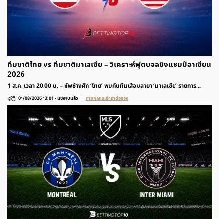
ทีมชาติไทย vs ทีมชาติมาเลเซีย – วิเคราะห์ฟุตบอลชิงแชมป์อาเซียน
2026
1 ส.ค. เวลา 20.00 น. – ทัพช้างศึก ‘ไทย’ พบกับทีมเสือมลายา ‘มาเลเซีย’ รายการ
ฟุตบอลชิงแชมป์อาเซียน 2026 รอบแบ่งกลุ่ม ติดตามวิเคราะห์ก่อนเกมและอัตราต่อ
01/08/2026 13:01
-
แข่งจบแล้ว
ทายผลและอัตราต่อรอง
รองได้ที่นี่