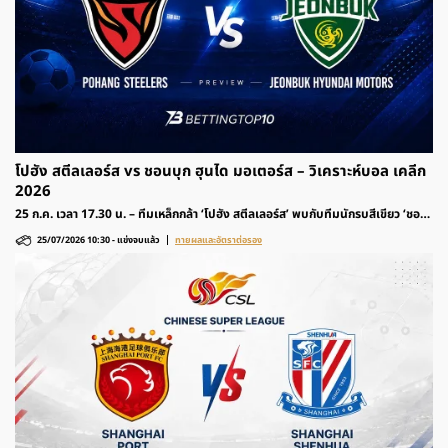
โปฮัง สตีลเลอร์ส vs ชอนบุก ฮุนได มอเตอร์ส – วิเคราะห์บอล เคลีก
2026
25 ก.ค. เวลา 17.30 น. – ทีมเหล็กกล้า ‘โปฮัง สตีลเลอร์ส’ พบกับทีมนักรบสีเขียว ‘ชอน
บุก ฮุนได มอเตอร์ส’ รายการฟุตบอล เคลีก เกาหลีใต้ 2026 ติดตามวิเคราะห์ก่อนเกม
25/07/2026 10:30
-
แข่งจบแล้ว
ทายผลและอัตราต่อรอง
และอัตราต่อรองได้ที่นี่