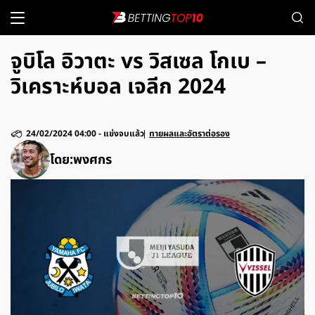
จูบิโล อิวาตะ vs วิสเซล โกเบ –
วิเคราะห์บอล เจลีก 2024
24/02/2024 04:00
-
แข่งจบแล้ว
ทายผลและอัตราต่อรอง
โดย:
พงศกร