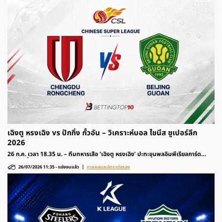
เฉิงตู หรงเฉิง vs ปักกิ่ง กั๋วอัน – วิเคราะห์บอล ไชนีส ซูเปอร์ลีก
2026
26 ก.ค. เวลา 18.35 น. – ทีมทหารเสือ ‘เฉิงตู หรงเฉิง’ ปะทะขุนพลอิมพีเรียลการ์ด
‘ปักกิ่ง กั๋วอัน’ รายการฟุตบอล ไชนีส ซูเปอร์ลีก 2026 ติดตามวิเคราะห์ก่อนเกมและ
26/07/2026 11:35
-
แข่งจบแล้ว
ทายผลและอัตราต่อรอง
อัตราต่อรองได้ที่นี่