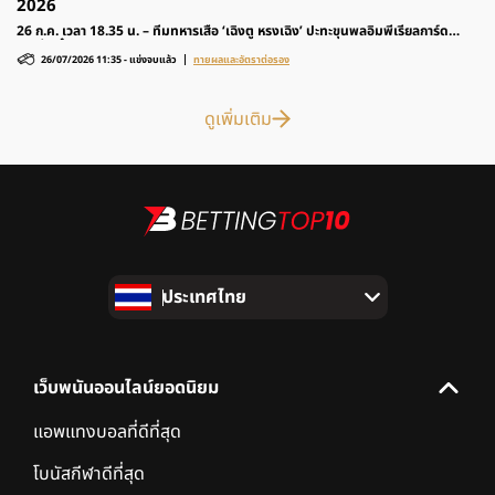
2026
26 ก.ค. เวลา 18.35 น. – ทีมทหารเสือ ‘เฉิงตู หรงเฉิง’ ปะทะขุนพลอิมพีเรียลการ์ด
‘ปักกิ่ง กั๋วอัน’ รายการฟุตบอล ไชนีส ซูเปอร์ลีก 2026 ติดตามวิเคราะห์ก่อนเกมและ
26/07/2026 11:35
-
แข่งจบแล้ว
ทายผลและอัตราต่อรอง
อัตราต่อรองได้ที่นี่
ดูเพิ่มเติม
ประเทศไทย
เว็บพนันออนไลน์ยอดนิยม
แอพแทงบอลที่ดีที่สุด
โบนัสกีฬาดีที่สุด