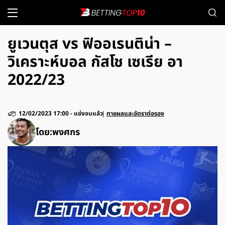
ยูเวนตุส vs ฟิออเรนติน่า –
วิเคราะห์บอล กัสโช เซเรีย อา
2022/23
12/02/2023 17:00
-
แข่งจบแล้ว
ทายผลและอัตราต่อรอง
โดย:
พงศกร