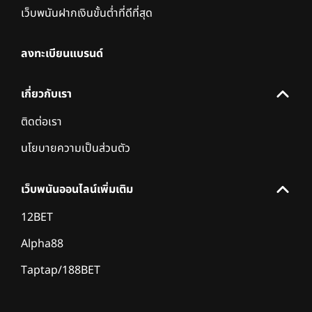
เว็บพนันฝากเงินขั้นต่ำที่ดีที่สุด
ลงทะเบียนแบรนด์
เกี่ยวกับเรา
ติดต่อเรา
นโยบายความเป็นส่วนตัว
เว็บพนันออนไลน์เพิ่มเติม
12BET
Alpha88
Taptap/188BET