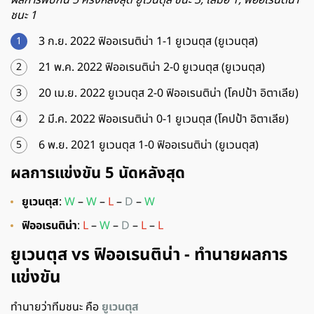
ผลการพบกัน 5 ครั้งหลังสุด ยูเวนตุส ชนะ 3, เสมอ 1, ฟิออเรนติน่า
ชนะ 1
3 ก.ย. 2022 ฟิออเรนติน่า 1-1 ยูเวนตุส (ยูเวนตุส)
21 พ.ค. 2022 ฟิออเรนติน่า 2-0 ยูเวนตุส (ยูเวนตุส)
20 เม.ย. 2022 ยูเวนตุส 2-0 ฟิออเรนติน่า (โคปป้า อิตาเลีย)
2 มี.ค. 2022 ฟิออเรนติน่า 0-1 ยูเวนตุส (โคปป้า อิตาเลีย)
6 พ.ย. 2021 ยูเวนตุส 1-0 ฟิออเรนติน่า (ยูเวนตุส)
ผลการแข่งขัน 5 นัดหลังสุด
ยูเวนตุส
:
W
–
W
–
L
–
D
–
W
ฟิออเรนติน่า
:
L
–
W
–
D
–
L
–
L
ยูเวนตุส vs ฟิออเรนติน่า - ทำนายผลการ
แข่งขัน
ทำนายว่าทีมชนะ คือ
ยูเวนตุส