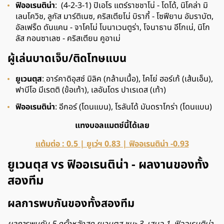
ฟิออเรนติน่า
: (4-2-3-1) ปิเอโร แตร์ราชชาโน่ - โดโด้, นิโคล่า มิ
เลนโควิช, ลูกัส มาร์ติเนซ, คริสเตียโน่ บิรากี้ - โซฟียาน อัมราบัต,
อัลเฟร็ด ดันแคน - จาโคโม่ โบนาเวนตูร่า, โจนาธาน อีโกเน่, นิโก
ลัส กอนซาเลซ - คริสเตียน คูอาเม่
ผู้เล่นบาดเจ็บ/ติดโทษแบน
ยูเวนตุส
: อาร์คาดิอุสซ์ มิลิค (กล้ามเนื้อ), ไคโย่ ฮอร์เก้ (เส้นเอ็น),
ฟาบีโอ มีเรตติ (ข้อเท้า), เลอันโดร ปาเรเดส (เท้า)
ฟิออเรนติน่า
: อีกอร์ (โดนแบน), โรลันโด้ มันดราโกร่า (โดนแบน)
แทงบอลแมตช์นี้ได้เลย
แต้มต่อ : 0.5 | ยูเว่ฯ 0.83 | ฟิออเรนติน่า -0.93
ยูเวนตุส vs ฟิออเรนติน่า - ผลงานของทั้ง
สองทีม
ผลการพบกันของทั้งสองทีม