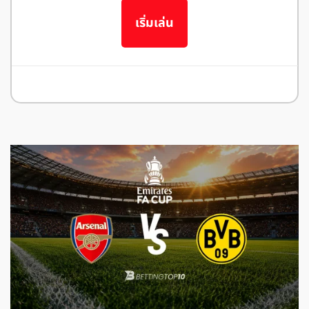
เริ่มเล่น
อ่านรีวิว JBO