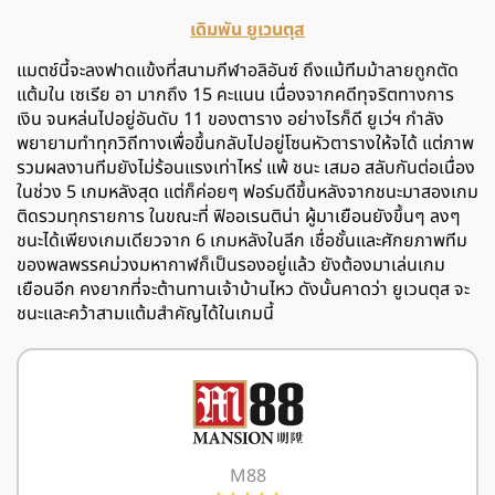
เดิมพัน ยูเวนตุส
แมตช์นี้จะลงฟาดแข้งที่สนามกีฬาอลิอันซ์ ถึงแม้ทีมม้าลายถูกตัด
แต้มใน เซเรีย อา มากถึง 15 คะแนน เนื่องจากคดีทุจริตทางการ
เงิน จนหล่นไปอยู่อันดับ 11 ของตาราง อย่างไรก็ดี ยูเว่ฯ กำลัง
พยายามทำทุกวิถีทางเพื่อขึ้นกลับไปอยู่โซนหัวตารางให้จได้ แต่ภาพ
รวมผลงานทีมยังไม่ร้อนแรงเท่าไหร่ แพ้ ชนะ เสมอ สลับกันต่อเนื่อง
ในช่วง 5 เกมหลังสุด แต่ก็ค่อยๆ ฟอร์มดีขึ้นหลังจากชนะมาสองเกม
ติดรวมทุกรายการ ในขณะที่ ฟิออเรนติน่า ผู้มาเยือนยังขึ้นๆ ลงๆ
ชนะได้เพียงเกมเดียวจาก 6 เกมหลังในลีก เชื่อชั้นและศักยภาพทีม
ของพลพรรคม่วงมหากาฬก็เป็นรองอยู่แล้ว ยังต้องมาเล่นเกม
เยือนอีก คงยากที่จะต้านทานเจ้าบ้านไหว ดังนั้นคาดว่า ยูเวนตุส จะ
ชนะและคว้าสามแต้มสำคัญได้ในเกมนี้
M88