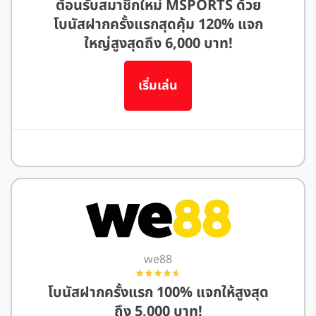
ต้อนรับสมาชิกใหม่ MSPORTS ด้วย
โบนัสฝากครั้งแรกสุดคุ้ม 120% แจก
ใหญ่สูงสุดถึง 6,000 บาท!
เริ่มเล่น
อ่านรีวิว M88
we88
โบนัสฝากครั้งแรก 100% แจกให้สูงสุด
ถึง 5,000 บาท!