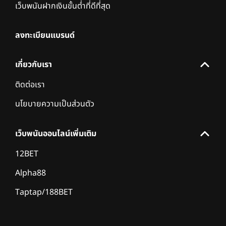
เว็บพนันฝากเงินขั้นต่ำที่ดีที่สุด
ลงทะเบียนแบรนด์
เกี่ยวกับเรา
ติดต่อเรา
นโยบายความเป็นส่วนตัว
เว็บพนันออนไลน์เพิ่มเติม
12BET
Alpha88
Taptap/188BET