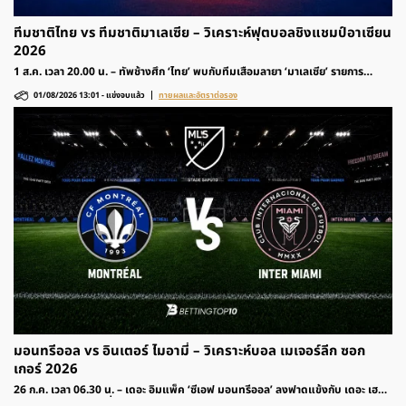
ทีมชาติไทย vs ทีมชาติมาเลเซีย – วิเคราะห์ฟุตบอลชิงแชมป์อาเซียน
2026
1 ส.ค. เวลา 20.00 น. – ทัพช้างศึก ‘ไทย’ พบกับทีมเสือมลายา ‘มาเลเซีย’ รายการ
ฟุตบอลชิงแชมป์อาเซียน 2026 รอบแบ่งกลุ่ม ติดตามวิเคราะห์ก่อนเกมและอัตราต่อ
01/08/2026 13:01
-
แข่งจบแล้ว
ทายผลและอัตราต่อรอง
รองได้ที่นี่
มอนทรีออล vs อินเตอร์ ไมอามี่ – วิเคราะห์บอล เมเจอร์ลีก ซอก
เกอร์ 2026
26 ก.ค. เวลา 06.30 น. – เดอะ อิมแพ็ค ‘ซีเอฟ มอนทรีออล’ ลงฟาดแข้งกับ เดอะ เฮ
รอนส์ ‘อินเตอร์ ไมอามี่’ รายการฟุตบอล เมเจอร์ลีก ซอกเกอร์ 2026 สหรัฐอเมริกา