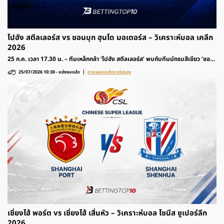
โปฮัง สตีลเลอร์ส vs ชอนบุก ฮุนได มอเตอร์ส – วิเคราะห์บอล เคลีก
2026
25 ก.ค. เวลา 17.30 น. – ทีมเหล็กกล้า ‘โปฮัง สตีลเลอร์ส’ พบกับทีมนักรบสีเขียว ‘ชอน
บุก ฮุนได มอเตอร์ส’ รายการฟุตบอล เคลีก เกาหลีใต้ 2026 ติดตามวิเคราะห์ก่อนเกม
25/07/2026 10:30
-
แข่งจบแล้ว
ทายผลและอัตราต่อรอง
และอัตราต่อรองได้ที่นี่
เซี่ยงไฮ้ พอร์ต vs เซี่ยงไฮ้ เสิ่นหัว – วิเคราะห์บอล ไชนีส ซูเปอร์ลีก
2026