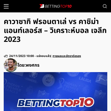
คาวาซากิ ฟรอนตาเล่ vs คาชิม่า
แอนท์เลอร์ส – วิเคราะห์บอล เจลีก
2023
24/11/2023 10:00
-
แข่งจบแล้ว
ทายผลและอัตราต่อรอง
โดย:
พงศกร