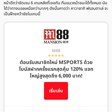
หน้าดีกว่าชัดเจน 6 เกมหลังที่เจอกัน ทีมแนวหน้าชนะได้ทั้งหมด นับ
ได้ว่าทางบอลเหนือกว่ามากๆ ดังนั้นคาดว่า คาวาซากิ ฟรอนตาเล่ จะ
เป็นฝ้ายคว้าชัยในเกมนี้
M88
ต้อนรับสมาชิกใหม่ MSPORTS ด้วย
โบนัสฝากครั้งแรกสุดคุ้ม 120% แจก
ใหญ่สูงสุดถึง 6,000 บาท!
เริ่มเล่น