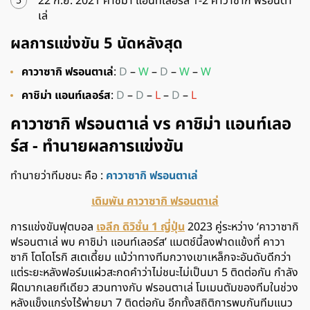
22 ก.ย. 2021 คาชิม่า แอนท์เลอร์ส 1-2 คาวาซากิ ฟรอนตา
เล่
ผลการแข่งขัน 5 นัดหลังสุด
คาวาซากิ ฟรอนตาเล่
:
D
–
W
–
D
–
W
–
W
คาชิม่า แอนท์เลอร์ส
:
D
–
D
–
L
–
D
–
L
คาวาซากิ ฟรอนตาเล่ vs คาชิม่า แอนท์เลอ
ร์ส - ทำนายผลการแข่งขัน
ทำนายว่าทีมชนะ คือ :
คาวาซากิ ฟรอนตาเล่
เดิมพัน คาวาซากิ ฟรอนตาเล่
การแข่งขันฟุตบอล
เจลีก ดิวิชั่น 1 ญี่ปุ่น
2023 คู่ระหว่าง ‘คาวาซากิ
ฟรอนตาเล่ พบ คาชิม่า แอนท์เลอร์ส’ แมตช์นี้ลงฟาดแข้งที่ คาวา
ซากิ โตโดโรกิ สเตเดี้ยม แม้ว่าทางทีมกวางเขาเหล็กจะอันดับดีกว่า
แต่ระยะหลังฟอร์มแผ่วสะกดคำว่าไม่ชนะไม่เป็นมา 5 ติดต่อกัน กำลัง
ฝืดมากเลยทีเดียว สวนทางกับ ฟรอนตาเล่ โมเมนตัมของทีมในช่วง
หลังแข็งแกร่งไร้พ่ายมา 7 ติดต่อกัน อีกทั้งสถิติการพบกันทีมแนว