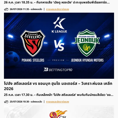
26 ก.ค. เวลา 18.35 น. – ทีมทหารเสือ ‘เฉิงตู หรงเฉิง’ ปะทะขุนพลอิมพีเรียลการ์ด
‘ปักกิ่ง กั๋วอัน’ รายการฟุตบอล ไชนีส ซูเปอร์ลีก 2026 ติดตามวิเคราะห์ก่อนเกมและ
26/07/2026 11:35
-
แข่งจบแล้ว
ทายผลและอัตราต่อรอง
อัตราต่อรองได้ที่นี่
โปฮัง สตีลเลอร์ส vs ชอนบุก ฮุนได มอเตอร์ส – วิเคราะห์บอล เคลีก
2026
25 ก.ค. เวลา 17.30 น. – ทีมเหล็กกล้า ‘โปฮัง สตีลเลอร์ส’ พบกับทีมนักรบสีเขียว ‘ชอน
บุก ฮุนได มอเตอร์ส’ รายการฟุตบอล เคลีก เกาหลีใต้ 2026 ติดตามวิเคราะห์ก่อนเกม
25/07/2026 10:30
-
แข่งจบแล้ว
ทายผลและอัตราต่อรอง
และอัตราต่อรองได้ที่นี่