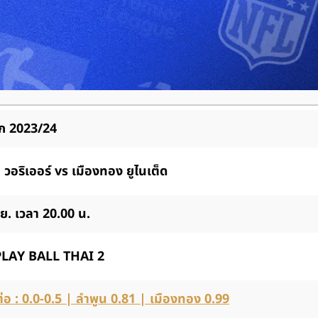
ีก 2023/24
น วอริเออร์ vs เมืองทอง ยูไนเต็ด
ย. เวลา 20.00 น.
PLAY BALL THAI 2
่อ : 0.0-0.5 | ลําพูน 0.81 | เมืองทอง 0.99