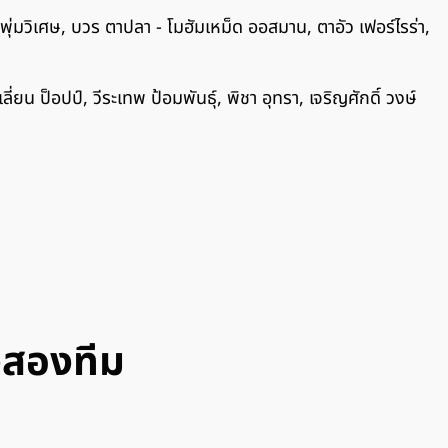
์ พุ่มวิเศษ, บวร ตาปลา - โมฮัมเหม็ด ออสมาน, ตาอัว เฟอร์ไรร่า,
ยน ป็อปป์, วีระเทพ ป้อมพันธุ์, พิชา อุทรา, เจริญศักดิ์ วงษ์
้งสองทีม