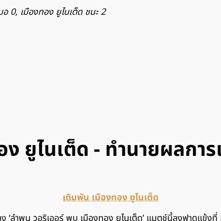
สมอ 0, เมืองทอง ยูไนเต็ด ชนะ 2
ทอง ยูไนเต็ด - ทำนายผลการ
เดิมพัน เมืองทอง ยูไนเต็ด
่าง ‘ลําพูน วอริเออร์ พบ เมืองทอง ยูไนเต็ด’ แมตช์นี้ลงฟาดแข้งที