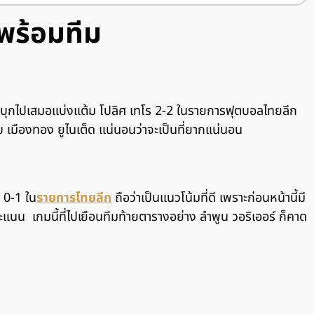
มพร้อมทีม
าสุดบุกไปเสมอแบ่งแต้ม โปลิศ เทโร 2-2 ในรายการฟุตบอลไทยลีก
ับ เมืองทอง ยูไนเต็ด แน่นอนว่าจะเป็นที่ยากแน่นอน
ี 0-1 ใน
รายการไทยลีก
ถือว่าเป็นแนวโน้มที่ดี เพราะก่อนหน้านี้มี
แนน เกมนี้ที่ไปเยือนทีมท้ายตารางอย่าง ลําพูน วอริเออร์ ก็คาด