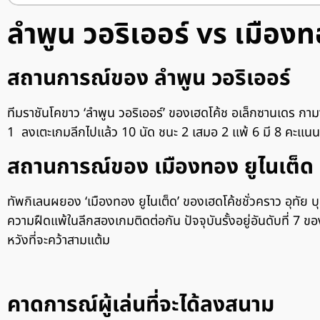
ลําพูน วอริเออร์ vs เมือง
สถานการณ์ของ ลําพูน วอริเออร์
ทีมราชันโคขาว ‘ลําพูน วอริเออร์’ ของเฮดโค้ช อเล็กซานเดร กา
1 ลงเตะเกมลีกไปแล้ว 10 นัด ชนะ 2 เสมอ 2 แพ้ 6 มี 8 คะแนน อย
สถานการณ์ของ เมืองทอง ยูไนเต็ด
ทัพกิเลนผยอง ‘เมืองทอง ยูไนเต็ด’ ของเฮดโค้ชชั่วคราว อุทัย บ
ความฝืดแพ้ในลีกสองเกมติดต่อกัน ปัจจุบันรั้งอยู่อันดับที่ 7 
หวังที่จะคว้าสามแต้ม
คาดการณ์ผู้เล่นที่จะได้ลงสนาม