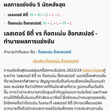
ผลการแข่งขัน 5 นัดหลังสุด
เลสเตอร์ ซิตี้
:
W
–
W
–
D
–
L
–
L
ท็อตแน่ม ฮ็อทสเปอร์
:
W
–
L
–
L
–
W
–
L
เลสเตอร์ ซิตี้ vs ท็อตแน่ม ฮ็อทสเปอร์ -
ทำนายผลการแข่งขัน
ทำนายว่าทีมชนะ คือ :
ท็อตแน่ม ฮ็อทสเปอร์
เดิมพัน ท็อตแน่ม ฮ็อทสเปอร์
การแข่งขันฟุตบอลอุ่นเครื่องกระชับมิตร 2023/24
วิเคราะห์บอล
คู่
ระหว่าง ‘เลสเตอร์ ซิตี้ vs ท็อตแน่ม ฮ็อทสเปอร์’ แมตช์นี้ลงฟาดแข้ง
ที่ราชมังคลากีฬาสถาน สัญญาณเริ่มต้นกับกุนซือคนใหม่ในเกมล่า
ของ สเปอร์ส ถือว่ามีทิศทางที่ดีแม้จะพ่ายก็ตาม รูปเกมตื่นเต้นยิ่ง
ขึ้น คาดว่าน่าจะสามารถปรับจูนเข้ากับรูปแบบการเล่นใหม่ และทำผล
งานได้ดียิ่งขึ้นในเกมที่กำลังจะมาถึงนี้ ซึ่งชัดเจนว่าเกมรุกของคลับ
ไก่ยังคงถือว่าโดดเด่น ในขณะที่ เลสเตอร์ ซิตี้ มีการเปลี่ยนแปลง
มากมายทั้งตัวนักเตะและการลงไปเล่นลีกรอง การประสานงานใน