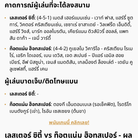
คาดการณ์ผู้เล่นที่จะได้ลงสนาม
เลสเตอร์ ซิตี้
: (4-5-1) เมดส์ เฮอร์แมนเซ่น - เวาท์ ฟาส, แฮร์รี่ ซูต
ทาร์, วิคตอร์ คริสเตียนเซ่น, เซซาเร่ ชาสาเดย์ - วิลเฟร็ด เอ็นดิดี้,
แฮร์รี วิงส์, มาร์ก ออลไบรตัน, เคียร์แนน ดิวส์บิวรี่ ฮอลล์, แพท
สัน ดาก้า – เจมี่ วาร์ดี้
ท็อตแน่ม ฮ็อทสเปอร์
: (4-4-2) กูเยลโม วิคาริโอ - คริสเตียน โรเม
โร่, เอริก ไดเออร์, เบน เดวิส, เจด สเปนซ์ – ปิแอร์ เอมิล ฮอย
เบียร์, อีฟ บิสซูม่า, เจมส์ แมดดิสัน, เกลม็องต์ ล็องเล่ต์ - เดยัน คู
ลูเซฟสกี้, แฮร์รี่ เคน
ผู้เล่นบาดเจ็บ/ติดโทษแบน
เลสเตอร์ ซิตี้
: -
ท็อตแน่ม ฮ็อทสเปอร์
: ตองกี เอ็นดอมเบเล (รอเช็คฟิต), โรดริโก
เบนตังกูร์ (เข่า), ไรอัน เซสเซยง (ต้นขา)
พนันเกมนี้ คลิกเลย!
เลสเตอร์ ซิตี้ vs ท็อตแน่ม ฮ็อทสเปอร์ - ผล