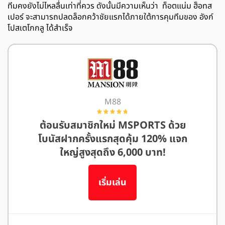
ทีมคงยังไม่ไหลลื่นเท่าที่ควร ดังนั้นมีความเห็นว่า ท็อตแน่ม ฮ็อทส
เปอร์ จะสามารถปลดล็อกคว้าชัยแรกได้ภายใต้การคุมทีมของ อังก์
โปสเตโกกลู ได้สำเร็จ
M88
ต้อนรับสมาชิกใหม่ MSPORTS ด้วย
โบนัสฝากครั้งแรกสุดคุ้ม 120% แจก
ใหญ่สูงสุดถึง 6,000 บาท!
เริ่มเล่น