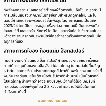
สถานการณ์ของ เลสเตอร์ ซิตี้
ทัพจิ้งจอกสยาม ‘เลสเตอร์ ซิตี้’ ของผู้จัดการทีม เอ็นโซ่ มาเรซก้า มี
การเปลี่ยนแปลงมากมายในรายชื่อทีมสำหรับฤดูกาลใหม่ และใน
ตอนนี้กำลังเตรียมพร้อมปรีซีซั่นเพื่อลุยในรายการแชมเปี้ยนชิพ
2023/24 โดยมีโปรแกรมอุ่นเครื่องต่อจากแมตช์นี้เป็นการพบกับ
ไลออน ซิตี้ เซลเลอร์ส, ชัคตาร์ โดเน็ค และบาร์เซโลน่า ซึ่งทางสโมสร
หวังว่าจะสามารถกลับสู่พรีเมียร์ลีกอย่างรวดเร็วหลังจากตกชั้นเมื่อ
ฤดูกาลที่แล้ว
สถานการณ์ของ ท็อตแน่ม ฮ็อทสเปอร์
ทีมปิศาจแดง ‘ท็อตแน่ม ฮ็อทสเปอร์’ กำลังมองหาชัยชนะครั้งแรก
ภายใต้การคุมทีมของกุนซือ อังก์ โปสเตโกกลู ในเกมต่อไปที่เผชิญ
หน้ากับ เลสเตอร์ฯ ในประเทศไทยสุดสัปดาห์นี้ ฟอร์มของ สเปอร์ส ที่
พบกับ เวสต์แฮม ยูไนเต็ด เมื่อต้นสัปดาห์ที่ผ่านมานี้ เป็นนัดแรกที่
โปสเตโกกลู นำทัพ ทว่าอาจจะยังปรับจูนเข้ากันได้ไม่ดี เกมรับที
ความอ่อนแอจึงแพ้ขุนค้อน 2-3 หวังจะทำผลงานให้ดีขึ้นในเกมที่
กำลังจะมาถึงนี้
พนันเกมนี้ คลิกเลย!