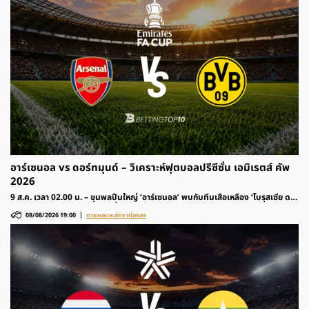
อาร์เซนอล vs ดอร์ทมุนด์ – วิเคราะห์ฟุตบอลปรีซีซั่น เอมิเรตส์ คัพ
2026
9 ส.ค. เวลา 02.00 น. – ขุนพลปืนใหญ่ ‘อาร์เซนอล’ พบกับทีมเสือเหลือง ‘โบรุสเซีย ด
อร์ทมุนด์’ รายการฟุตบอลปรีซีซั่น เอมิเรตส์ คัพ 2026 ติดตามวิเคราะห์ก่อนเกมและ
08/08/2026 19:00
ทายผลและอัตราต่อรอง
อัตราต่อรองได้ที่นี่