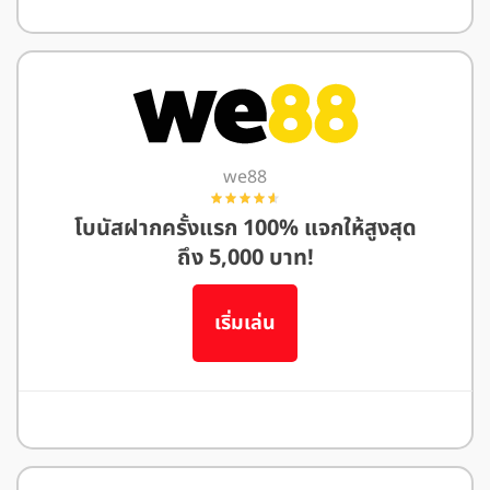
อ่านรีวิว M88
we88
โบนัสฝากครั้งแรก 100% แจกให้สูงสุด
ถึง 5,000 บาท!
เริ่มเล่น
อ่านรีวิว We88