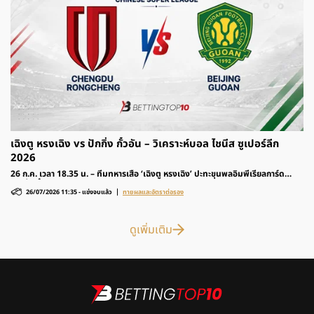
เฉิงตู หรงเฉิง vs ปักกิ่ง กั๋วอัน – วิเคราะห์บอล ไชนีส ซูเปอร์ลีก
2026
26 ก.ค. เวลา 18.35 น. – ทีมทหารเสือ ‘เฉิงตู หรงเฉิง’ ปะทะขุนพลอิมพีเรียลการ์ด
‘ปักกิ่ง กั๋วอัน’ รายการฟุตบอล ไชนีส ซูเปอร์ลีก 2026 ติดตามวิเคราะห์ก่อนเกมและ
26/07/2026 11:35
-
แข่งจบแล้ว
ทายผลและอัตราต่อรอง
อัตราต่อรองได้ที่นี่
ดูเพิ่มเติม