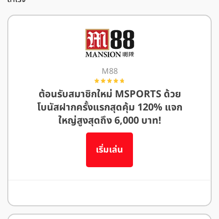
M88
ต้อนรับสมาชิกใหม่ MSPORTS ด้วย
โบนัสฝากครั้งแรกสุดคุ้ม 120% แจก
ใหญ่สูงสุดถึง 6,000 บาท!
เริ่มเล่น
อ่านรีวิว M88