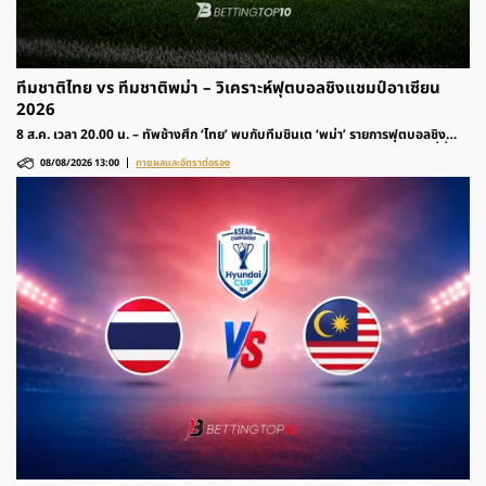
ทีมชาติไทย vs ทีมชาติพม่า – วิเคราะห์ฟุตบอลชิงแชมป์อาเซียน
2026
8 ส.ค. เวลา 20.00 น. – ทัพช้างศึก ‘ไทย’ พบกับทีมชินเต ‘พม่า’ รายการฟุตบอลชิง
แชมป์อาเซียน 2026 รอบแบ่งกลุ่ม ติดตามวิเคราะห์ก่อนเกมและอัตราต่อรองได้ที่นี่
08/08/2026 13:00
ทายผลและอัตราต่อรอง