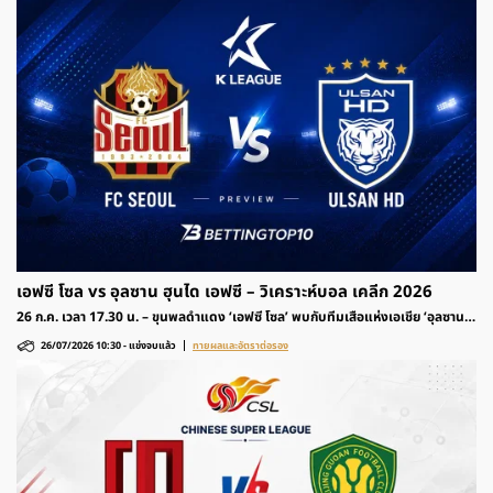
เอฟซี โซล vs อุลซาน ฮุนได เอฟซี – วิเคราะห์บอล เคลีก 2026
26 ก.ค. เวลา 17.30 น. – ขุนพลดำแดง ‘เอฟซี โซล’ พบกับทีมเสือแห่งเอเชีย ‘อุลซาน
ฮุนได เอฟซี’ รายการฟุตบอล เคลีก เกาหลีใต้ 2026 ติดตามวิเคราะห์ก่อนเกมและอัตรา
26/07/2026 10:30
-
แข่งจบแล้ว
ทายผลและอัตราต่อรอง
ต่อรองได้ที่นี่