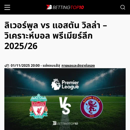
ลิเวอร์พูล vs แอสตัน วิลล่า –
วิเคราะห์บอล พรีเมียร์ลีก
2025/26
01/11/2025 20:00
-
แข่งจบแล้ว
ทายผลและอัตราต่อรอง