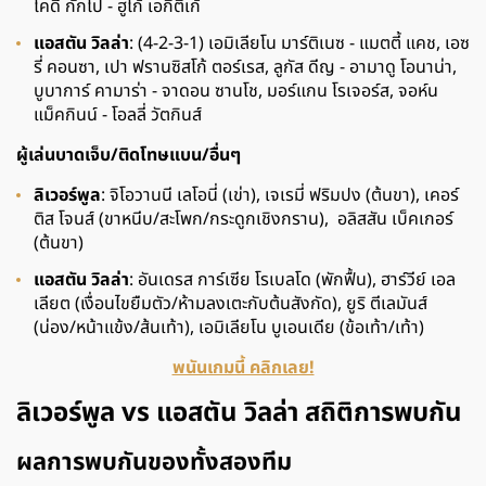
โคดี้ กั๊กโป
-
ฮูโก้ เอกิติเก้
แอสตัน วิลล่า
: (
4-2-3-1
)
เอมิเลียโน มาร์ติเนซ
-
แมตตี้ แคช
,
เอซ
รี่ คอนซา
,
เปา ฟรานซิสโก้ ตอร์เรส
,
ลูกัส ดีญ
-
อามาดู โอนาน่า
,
บูบาการ์ คามาร่า
-
จาดอน ซานโช
,
มอร์แกน โรเจอร์ส
,
จอห์น
แม็คกินน์
-
โอลลี่ วัตกินส์
ผู้เล่นบาดเจ็บ
/
ติดโทษแบน/อื่นๆ
ลิเวอร์พูล
:
จิโอวานนี เลโอนี่
(
เข่า
)
, เจเรมี่ ฟริมปง (ต้นขา), เคอร์
ติส โจนส์ (ขาหนีบ/สะโพก/กระดูกเชิงกราน), อลิสสัน เบ็คเกอร์
(ต้นขา)
แอสตัน วิลล่า
:
อันเดรส การ์เซีย โรเบลโด (พักฟื้น), ฮาร์วีย์ เอล
เลียต (เงื่อนไขยืมตัว
/
ห้ามลงเตะกับต้นสังกัด), ยูริ ตีเลมันส์
(น่อง/หน้าแข้ง/ส้นเท้า), เอมิเลียโน บูเอนเดีย (ข้อเท้า/เท้า)
พนันเกมนี้ คลิกเลย!
ลิเวอร์พูล
vs
แอสตัน วิลล่า สถิติการพบกัน
ผลการพบกันของทั้งสองทีม