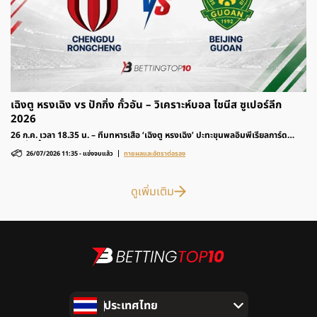
เฉิงตู หรงเฉิง vs ปักกิ่ง กั๋วอัน – วิเคราะห์บอล ไชนีส ซูเปอร์ลีก
2026
26 ก.ค. เวลา 18.35 น. – ทีมทหารเสือ ‘เฉิงตู หรงเฉิง’ ปะทะขุนพลอิมพีเรียลการ์ด
‘ปักกิ่ง กั๋วอัน’ รายการฟุตบอล ไชนีส ซูเปอร์ลีก 2026 ติดตามวิเคราะห์ก่อนเกมและ
26/07/2026 11:35
-
แข่งจบแล้ว
ทายผลและอัตราต่อรอง
อัตราต่อรองได้ที่นี่
ดูเพิ่มเติม
ประเทศไทย