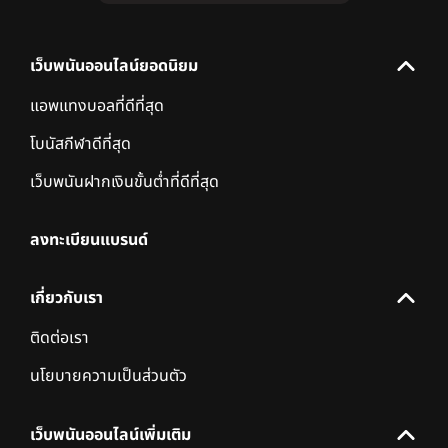
เว็บพนันออนไลน์ยอดนิยม
แอพแทงบอลที่ดีที่สุด
โบนัสกีฬาดีที่สุด
เว็บพนันฝากเงินขั้นต่ำที่ดีที่สุด
ลงทะเบียนแบรนด์
เกี่ยวกับเรา
ติดต่อเรา
นโยบายความเป็นส่วนตัว
เว็บพนันออนไลน์เพิ่มเติม