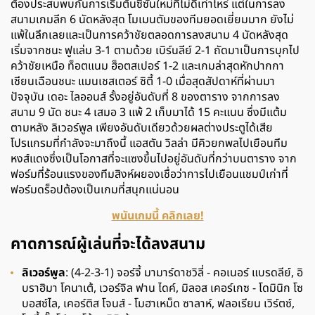
ต้องประสบพบกันการเริ่มต้นซีซั่นใหม่ที่ไม่ดีเท่าไหร่ แต่ในการลง
สนามเกมลีก
6
นัดหลังสุด โมเมนตัมของทีมยอดเยี่ยมมาก ยังไม่
แพ้ในลีกเลยและเป็นการคว้าชัยตลอดการลงสนาม
4
นัดหลังสุด
เริ่มจากชนะ ฟูแล่ม
3-1
ตามด้วย เบิร์นลีย์
2-1
ถัดมาเป็นการบุกไป
คว้าชัยเหนือ ท็อตแนม ฮ็อตสเปอร์
1-2
และเกมล่าสุดหักปากกา
เซียนเฉือนชนะ แมนเชสเตอร์ ซิตี้ 1-0 เมื่อสุดสัปดาห์ที่ผ่านมา
ปัจจุบัน เดอะ ไลออนส์ รั้งอยู่อันดับที่
8
ของตาราง จากการลง
สนาม
9
นัด ชนะ
4
เสมอ
3
แพ้
2
เก็บมาได้
15
คะแนน ซึ่งมีแต้ม
ตามหลัง ลิเวอร์พูล เพียงอันดับเดียวด้วยผลต่างประตูได้เสีย
โปรแกรมที่กำลังจะมาถึงนี้ แอสตัน วิลล่า มีคิวยกพลไปเยือนทีม
หงส์แดงซึ่งเป็นโอกาสที่จะแซงขึ้นไปอยู่อันดับที่กว่าบนตาราง จาก
ฟอร์มที่ร้อนแรงของทีมสิงห์ผยองเชื่อว่าการไปเยือนแชมป์เก่าที่
ฟอร์มดร็อปต้องเป็นเกมที่สนุกแน่นอน
พนันเกมนี้ คลิกเลย!
คาดการณ์ผู้เล่นที่จะได้ลงสนาม
ลิเวอร์พูล
: (
4-2-3-1
)
จอร์จี้ มามาร์ดาชวิลี่
-
คอเนอร์ แบรดลีย์
,
อิ
บราฮิมา โคนาเต้
,
เวอร์จิล ฟาน ไดค์
,
มิลอส เคอร์เกซ
-
โดมินิก โซ
บอสซ์ไล
,
เคอร์ติส โจนส์
-
โมฮาเหม็ด ซาลาห์
,
ฟลอเรียน เวิร์ตซ์
,