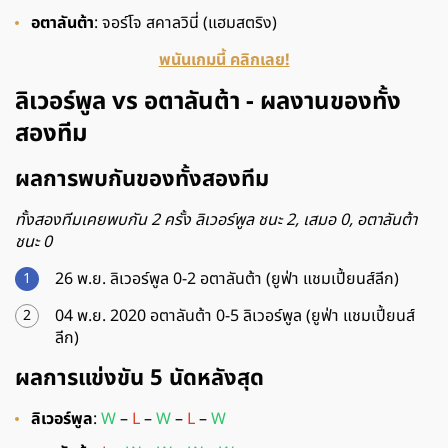
อตาลันต้า
: จอร์โจ สคาลวินี่ (แฮมสตริง)
พนันเกมนี้ คลิกเลย!
ลิเวอร์พูล vs อตาลันต้า - ผลงานของทั้ง
สองทีม
ผลการพบกันของทั้งสองทีม
ทั้งสองทีมเคยพบกัน 2 ครั้ง ลิเวอร์พูล ชนะ 2, เสมอ 0, อตาลันต้า
ชนะ 0
26 พ.ย. ลิเวอร์พูล 0-2 อตาลันต้า (ยูฟ่า แชมเปี้ยนส์ลีก)
04 พ.ย. 2020 อตาลันต้า 0-5 ลิเวอร์พูล (ยูฟ่า แชมเปี้ยนส์
ลีก)
ผลการแข่งขัน 5 นัดหลังสุด
ลิเวอร์พูล
:
W
–
L
–
W
–
L
–
W