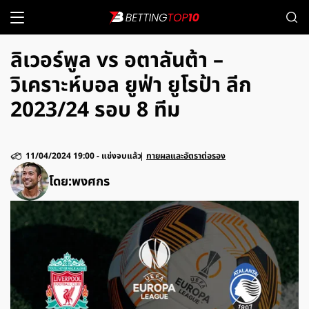
ลิเวอร์พูล vs อตาลันต้า –
วิเคราะห์บอล ยูฟ่า ยูโรป้า ลีก
2023/24 รอบ 8 ทีม
11/04/2024 19:00
-
แข่งจบแล้ว
ทายผลและอัตราต่อรอง
โดย:
พงศกร